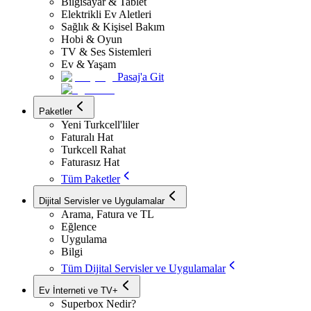
Bilgisayar & Tablet
Elektrikli Ev Aletleri
Sağlık & Kişisel Bakım
Hobi & Oyun
TV & Ses Sistemleri
Ev & Yaşam
Pasaj'a Git
Paketler
Yeni Turkcell'liler
Faturalı Hat
Turkcell Rahat
Faturasız Hat
Tüm Paketler
Dijital Servisler ve Uygulamalar
Arama, Fatura ve TL
Eğlence
Uygulama
Bilgi
Tüm Dijital Servisler ve Uygulamalar
Ev İnterneti ve TV+
Superbox Nedir?