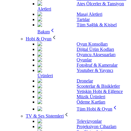
Ateş Ölçerler & Tansiyon
Aletleri
Masaj Aletleri
Tartılar
Tüm Sağlık & Kişisel
Bakım
Hobi & Oyun
Oyun Konsolları
Dijital Ürün Kodları
Oyuncu Aksesuarları
Oyunlar
Fotoğraf & Kameralar
Youtuber & Yayıncı
Ürünleri
Dronelar
Scooterlar & Bisikletler
Yetişkin Hobi & Eğlence
Müzik Ürünleri
Ödeme Kartları
Tüm Hobi & Oyun
TV & Ses Sistemleri
Televizyonlar
Projeksiyon Cihazları