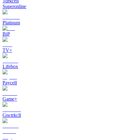
Turkcell
Superonline
Platinum
BiP
TV+
Lifebox
Paycell
Game+
Gnctrkcll