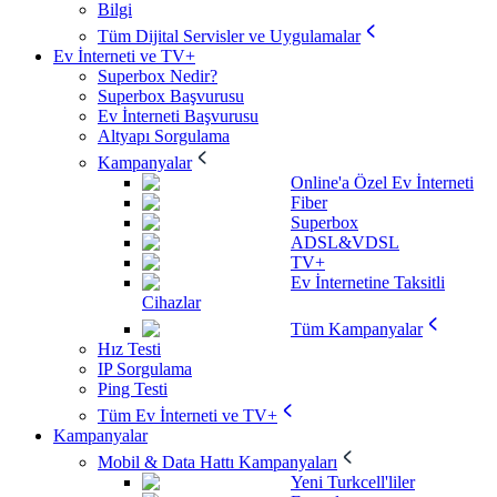
Bilgi
Tüm Dijital Servisler ve Uygulamalar
Ev İnterneti ve TV+
Superbox Nedir?
Superbox Başvurusu
Ev İnterneti Başvurusu
Altyapı Sorgulama
Kampanyalar
Online'a Özel Ev İnterneti
Fiber
Superbox
ADSL&VDSL
TV+
Ev İnternetine Taksitli
Cihazlar
Tüm Kampanyalar
Hız Testi
IP Sorgulama
Ping Testi
Tüm Ev İnterneti ve TV+
Kampanyalar
Mobil & Data Hattı Kampanyaları
Yeni Turkcell'liler