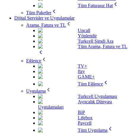
Tüm Faturasız Hat
Tüm Paketler
Dijital Servisler ve Uygulamalar
Arama, Fatura ve TL
Upcall
Yönlendir
Turkcell Şimdi Ara
Tüm Arama, Fatura ve TL
Eğlence
TV+
fizy
GAME+
Tüm Eğlence
Uygulama
Turkcell Uygulaması
Ayrıcalık Dünyası
Uygulamaları
BiP
Lifebox
Paycell
Tüm Uygulama