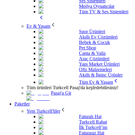
Ses Sistemleri
Medya Oynatıcılar
Tüm TV & Ses Sistemleri
Ev & Yaşam
Spor Ürünleri
Akıllı Ev Çözümleri
Bebek & Çocuk
Pet Shop
Çanta & Valiz
Araç Çözümleri
Yapı Market Ürünleri
Ofis Malzemeleri
Akıllı & İlginç Ürünler
Tüm Ev & Yaşam
Tüm ürünleri Turkcell Pasaj'da keşfedebilirsiniz!
Pasaj'a Git
Paketler
Yeni Turkcell'liler
Faturalı Hat
Turkcell Rahat
İlk Turkcell’im
Faturasız Hat