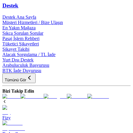
Destek
Destek Ana Sayfa
Müşteri Hizmetleri / Bize Ulaşın
En Yakın Mağaza
Sıkça Sorulan Sorular
Pasaj İşlem Rehberi
Tüketici Şikayetleri
Şikayet Takibi
Alacak Sorgulama / TL İade
Yurt Dışı Destek
Arabuluculuk Başvurusu
BTK İade Duyurusu
Tümünü Gör
Bizi Takip Edin
Fizy