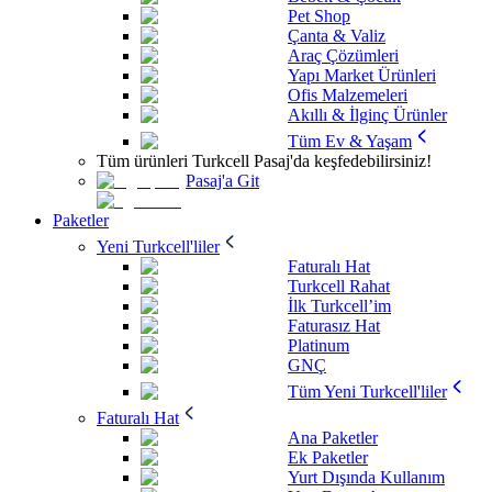
Pet Shop
Çanta & Valiz
Araç Çözümleri
Yapı Market Ürünleri
Ofis Malzemeleri
Akıllı & İlginç Ürünler
Tüm Ev & Yaşam
Tüm ürünleri Turkcell Pasaj'da keşfedebilirsiniz!
Pasaj'a Git
Paketler
Yeni Turkcell'liler
Faturalı Hat
Turkcell Rahat
İlk Turkcell’im
Faturasız Hat
Platinum
GNÇ
Tüm Yeni Turkcell'liler
Faturalı Hat
Ana Paketler
Ek Paketler
Yurt Dışında Kullanım