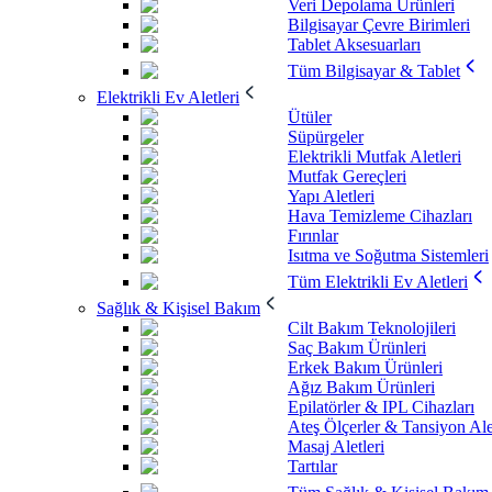
Veri Depolama Ürünleri
Bilgisayar Çevre Birimleri
Tablet Aksesuarları
Tüm Bilgisayar & Tablet
Elektrikli Ev Aletleri
Ütüler
Süpürgeler
Elektrikli Mutfak Aletleri
Mutfak Gereçleri
Yapı Aletleri
Hava Temizleme Cihazları
Fırınlar
Isıtma ve Soğutma Sistemleri
Tüm Elektrikli Ev Aletleri
Sağlık & Kişisel Bakım
Cilt Bakım Teknolojileri
Saç Bakım Ürünleri
Erkek Bakım Ürünleri
Ağız Bakım Ürünleri
Epilatörler & IPL Cihazları
Ateş Ölçerler & Tansiyon Ale
Masaj Aletleri
Tartılar