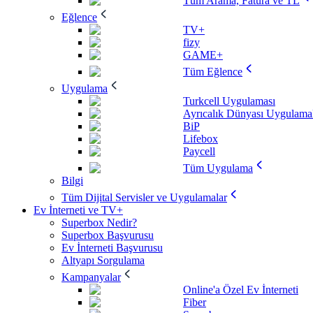
Tüm Arama, Fatura ve TL
Eğlence
TV+
fizy
GAME+
Tüm Eğlence
Uygulama
Turkcell Uygulaması
Ayrıcalık Dünyası Uygulamal
BiP
Lifebox
Paycell
Tüm Uygulama
Bilgi
Tüm Dijital Servisler ve Uygulamalar
Ev İnterneti ve TV+
Superbox Nedir?
Superbox Başvurusu
Ev İnterneti Başvurusu
Altyapı Sorgulama
Kampanyalar
Online'a Özel Ev İnterneti
Fiber