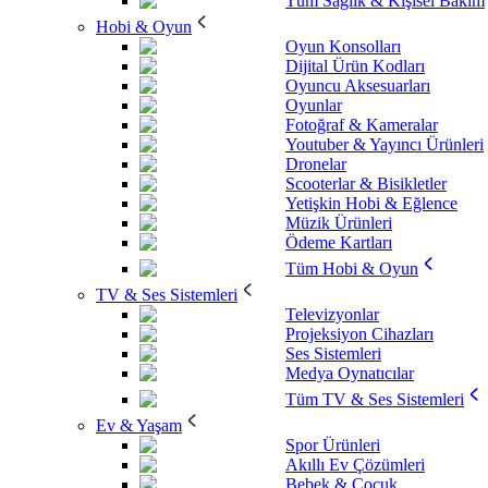
Tüm Sağlık & Kişisel Bakım
Hobi & Oyun
Oyun Konsolları
Dijital Ürün Kodları
Oyuncu Aksesuarları
Oyunlar
Fotoğraf & Kameralar
Youtuber & Yayıncı Ürünleri
Dronelar
Scooterlar & Bisikletler
Yetişkin Hobi & Eğlence
Müzik Ürünleri
Ödeme Kartları
Tüm Hobi & Oyun
TV & Ses Sistemleri
Televizyonlar
Projeksiyon Cihazları
Ses Sistemleri
Medya Oynatıcılar
Tüm TV & Ses Sistemleri
Ev & Yaşam
Spor Ürünleri
Akıllı Ev Çözümleri
Bebek & Çocuk