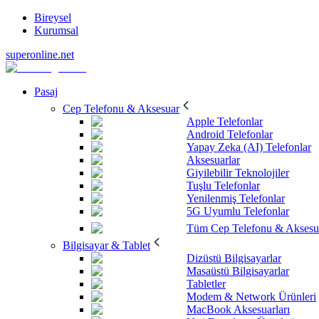
Bireysel
Kurumsal
superonline.net
Pasaj
Cep Telefonu & Aksesuar
Apple Telefonlar
Android Telefonlar
Yapay Zeka (AI) Telefonlar
Aksesuarlar
Giyilebilir Teknolojiler
Tuşlu Telefonlar
Yenilenmiş Telefonlar
5G Uyumlu Telefonlar
Tüm Cep Telefonu & Aksesu
Bilgisayar & Tablet
Dizüstü Bilgisayarlar
Masaüstü Bilgisayarlar
Tabletler
Modem & Network Ürünleri
MacBook Aksesuarları