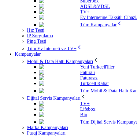
Superbox
ADSL&VDSL
TV+
Ev İnternetine Taksitli Cihazl
Tüm Kampanyalar
Hız Testi
IP Sorgulama
Ping Testi
Tüm Ev İnterneti ve TV+
Kampanyalar
Mobil & Data Hattı Kampanyaları
Yeni Turkcell'liler
Faturalı
Faturasız
Turkcell Rahat
Tüm Mobil & Data Hattı Kam
Dijital Servis Kampanyaları
TV+
Lifebox
Bip
Tüm Dijital Servis Kampanya
Marka Kampanyaları
Pasaj Kampanyaları