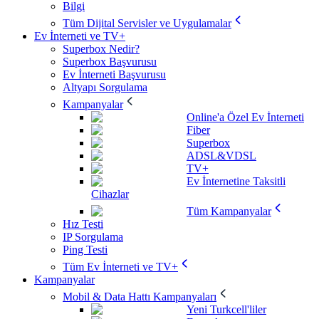
Bilgi
Tüm Dijital Servisler ve Uygulamalar
Ev İnterneti ve TV+
Superbox Nedir?
Superbox Başvurusu
Ev İnterneti Başvurusu
Altyapı Sorgulama
Kampanyalar
Online'a Özel Ev İnterneti
Fiber
Superbox
ADSL&VDSL
TV+
Ev İnternetine Taksitli
Cihazlar
Tüm Kampanyalar
Hız Testi
IP Sorgulama
Ping Testi
Tüm Ev İnterneti ve TV+
Kampanyalar
Mobil & Data Hattı Kampanyaları
Yeni Turkcell'liler