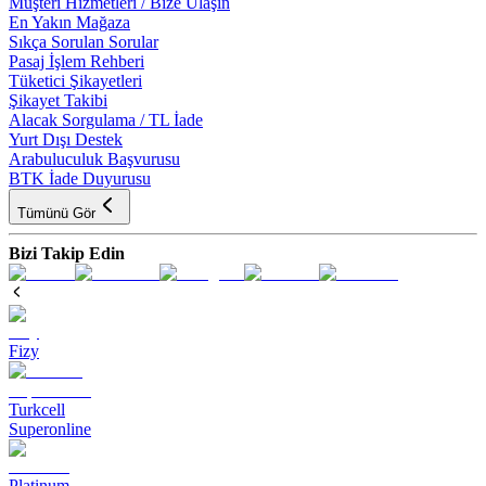
Müşteri Hizmetleri / Bize Ulaşın
En Yakın Mağaza
Sıkça Sorulan Sorular
Pasaj İşlem Rehberi
Tüketici Şikayetleri
Şikayet Takibi
Alacak Sorgulama / TL İade
Yurt Dışı Destek
Arabuluculuk Başvurusu
BTK İade Duyurusu
Tümünü Gör
Bizi Takip Edin
Fizy
Turkcell
Superonline
Platinum