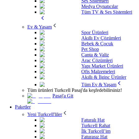
Ses Sistemleri
Medya Oynatıcılar
Tüm TV & Ses Sistemleri
Ev & Yaşam
Spor Ürünleri
Akıllı Ev Çözümleri
Bebek & Çocuk
Pet Shop
Çanta & Valiz
Araç Çözümleri
Yapı Market Ürünleri
Ofis Malzemeleri
Akıllı & İlginç Ürünler
Tüm Ev & Yaşam
Tüm ürünleri Turkcell Pasaj'da keşfedebilirsiniz!
Pasaj'a Git
Paketler
Yeni Turkcell'liler
Faturalı Hat
Turkcell Rahat
İlk Turkcell’im
Faturasız Hat