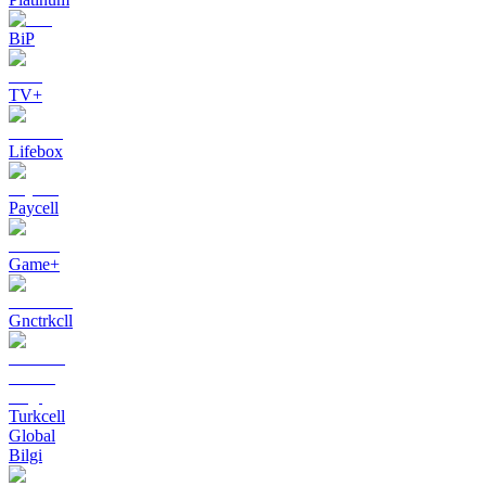
BiP
TV+
Lifebox
Paycell
Game+
Gnctrkcll
Turkcell
Global
Bilgi