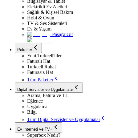
Bilgisayar & Tablet
Elektrikli Ev Aletleri
Sağlık & Kişisel Bakım
Hobi & Oyun
TV & Ses Sistemleri
Ev & Yaşam
Pasaj'a Git
Paketler
Yeni Turkcell'liler
Faturalı Hat
Turkcell Rahat
Faturasız Hat
Tüm Paketler
Dijital Servisler ve Uygulamalar
Arama, Fatura ve TL
Eğlence
Uygulama
Bilgi
Tüm Dijital Servisler ve Uygulamalar
Ev İnterneti ve TV+
Superbox Nedir?