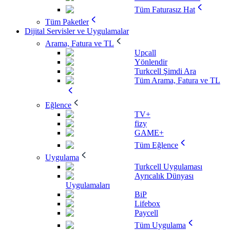
Tüm Faturasız Hat
Tüm Paketler
Dijital Servisler ve Uygulamalar
Arama, Fatura ve TL
Upcall
Yönlendir
Turkcell Şimdi Ara
Tüm Arama, Fatura ve TL
Eğlence
TV+
fizy
GAME+
Tüm Eğlence
Uygulama
Turkcell Uygulaması
Ayrıcalık Dünyası
Uygulamaları
BiP
Lifebox
Paycell
Tüm Uygulama