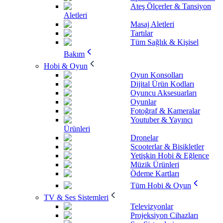
Ateş Ölçerler & Tansiyon
Aletleri
Masaj Aletleri
Tartılar
Tüm Sağlık & Kişisel
Bakım
Hobi & Oyun
Oyun Konsolları
Dijital Ürün Kodları
Oyuncu Aksesuarları
Oyunlar
Fotoğraf & Kameralar
Youtuber & Yayıncı
Ürünleri
Dronelar
Scooterlar & Bisikletler
Yetişkin Hobi & Eğlence
Müzik Ürünleri
Ödeme Kartları
Tüm Hobi & Oyun
TV & Ses Sistemleri
Televizyonlar
Projeksiyon Cihazları