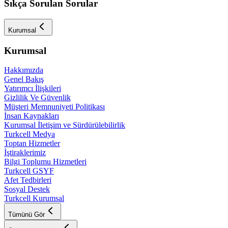
Sıkça Sorulan Sorular
Kurumsal
Kurumsal
Hakkımızda
Genel Bakış
Yatırımcı İlişkileri
Gizlilik Ve Güvenlik
Müşteri Memnuniyeti Politikası
İnsan Kaynakları
Kurumsal İletişim ve Sürdürülebilirlik
Turkcell Medya
Toptan Hizmetler
İştiraklerimiz
Bilgi Toplumu Hizmetleri
Turkcell GSYF
Afet Tedbirleri
Sosyal Destek
Turkcell Kurumsal
Tümünü Gör