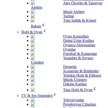
Ateş Ölçerler & Tansiyon
Aletleri
Masaj Aletleri
Tartılar
Tüm Sağlık & Kişisel
Bakım
Hobi & Oyun
Oyun Konsolları
Dijital Ürün Kodları
Oyuncu Aksesuarları
Oyunlar
Fotoğraf & Kameralar
Youtuber & Yayıncı
Ürünleri
Dronelar
Scooterlar & Bisikletler
Yetişkin Hobi & Eğlence
Müzik Ürünleri
Ödeme Kartları
Tüm Hobi & Oyun
TV & Ses Sistemleri
Televizyonlar
Projeksiyon Cihazları