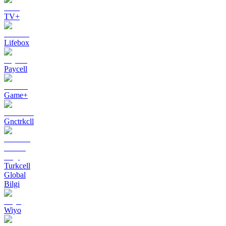
TV+
Lifebox
Paycell
Game+
Gnctrkcll
Turkcell
Global
Bilgi
Wiyo