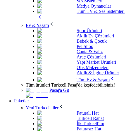
Ses Sistemleri
Medya Oynatıcılar
Tüm TV & Ses Sistemleri
Ev & Yaşam
Spor Ürünleri
Akıllı Ev Çözümleri
Bebek & Çocuk
Pet Shop
Çanta & Valiz
Araç Çözümleri
Yapı Market Ürünleri
Ofis Malzemeleri
Akıllı & İlginç Ürünler
Tüm Ev & Yaşam
Tüm ürünleri Turkcell Pasaj'da keşfedebilirsiniz!
Pasaj'a Git
Paketler
Yeni Turkcell'liler
Faturalı Hat
Turkcell Rahat
İlk Turkcell’im
Faturasız Hat