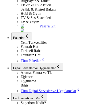
Bilgisayar & Tablet
Elektrikli Ev Aletleri
Sağlık & Kişisel Bakım
Hobi & Oyun
TV & Ses Sistemleri
Ev & Yaşam
Pasaj'a Git
Paketler
Yeni Turkcell'liler
Faturalı Hat
Turkcell Rahat
Faturasız Hat
Tüm Paketler
Dijital Servisler ve Uygulamalar
Arama, Fatura ve TL
Eğlence
Uygulama
Bilgi
Tüm Dijital Servisler ve Uygulamalar
Ev İnterneti ve TV+
Superbox Nedir?