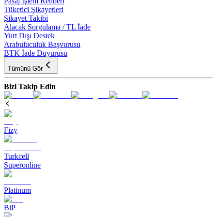
Pasaj İşlem Rehberi
Tüketici Şikayetleri
Şikayet Takibi
Alacak Sorgulama / TL İade
Yurt Dışı Destek
Arabuluculuk Başvurusu
BTK İade Duyurusu
Tümünü Gör
Bizi Takip Edin
Fizy
Turkcell
Superonline
Platinum
BiP