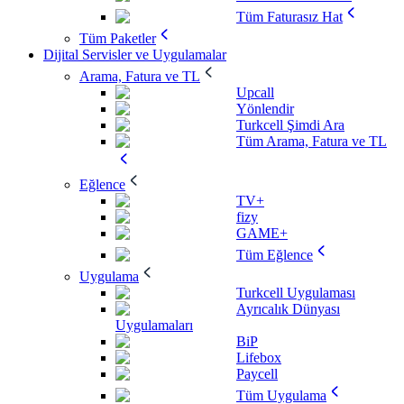
Tüm Faturasız Hat
Tüm Paketler
Dijital Servisler ve Uygulamalar
Arama, Fatura ve TL
Upcall
Yönlendir
Turkcell Şimdi Ara
Tüm Arama, Fatura ve TL
Eğlence
TV+
fizy
GAME+
Tüm Eğlence
Uygulama
Turkcell Uygulaması
Ayrıcalık Dünyası
Uygulamaları
BiP
Lifebox
Paycell
Tüm Uygulama