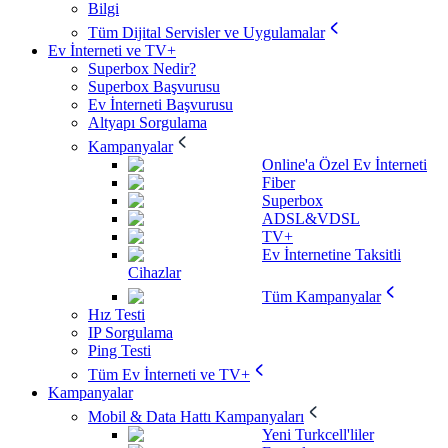
Bilgi
Tüm Dijital Servisler ve Uygulamalar
Ev İnterneti ve TV+
Superbox Nedir?
Superbox Başvurusu
Ev İnterneti Başvurusu
Altyapı Sorgulama
Kampanyalar
Online'a Özel Ev İnterneti
Fiber
Superbox
ADSL&VDSL
TV+
Ev İnternetine Taksitli
Cihazlar
Tüm Kampanyalar
Hız Testi
IP Sorgulama
Ping Testi
Tüm Ev İnterneti ve TV+
Kampanyalar
Mobil & Data Hattı Kampanyaları
Yeni Turkcell'liler