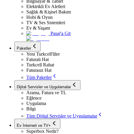
Bilgisayar & Tablet
Elektrikli Ev Aletleri
Sağlık & Kişisel Bakım
Hobi & Oyun
TV & Ses Sistemleri
Ev & Yaşam
Pasaj'a Git
Paketler
Yeni Turkcell'liler
Faturalı Hat
Turkcell Rahat
Faturasız Hat
Tüm Paketler
Dijital Servisler ve Uygulamalar
Arama, Fatura ve TL
Eğlence
Uygulama
Bilgi
Tüm Dijital Servisler ve Uygulamalar
Ev İnterneti ve TV+
Superbox Nedir?