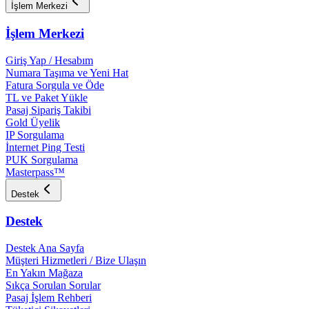
İşlem Merkezi
İşlem Merkezi
Giriş Yap / Hesabım
Numara Taşıma ve Yeni Hat
Fatura Sorgula ve Öde
TL ve Paket Yükle
Pasaj Sipariş Takibi
Gold Üyelik
IP Sorgulama
İnternet Ping Testi
PUK Sorgulama
Masterpass™
Destek
Destek
Destek Ana Sayfa
Müşteri Hizmetleri / Bize Ulaşın
En Yakın Mağaza
Sıkça Sorulan Sorular
Pasaj İşlem Rehberi