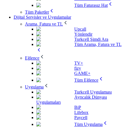
Tüm Faturasız Hat
Tüm Paketler
Dijital Servisler ve Uygulamalar
Arama, Fatura ve TL
Upcall
Yönlendir
Turkcell Şimdi Ara
Tüm Arama, Fatura ve TL
Eğlence
TV+
fizy
GAME+
Tüm Eğlence
Uygulama
Turkcell Uygulaması
Ayrıcalık Dünyası
Uygulamaları
BiP
Lifebox
Paycell
Tüm Uygulama