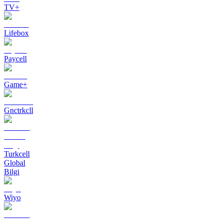
TV+
Lifebox
Paycell
Game+
Gnctrkcll
Turkcell
Global
Bilgi
Wiyo