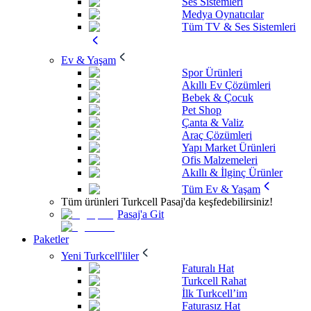
Ses Sistemleri
Medya Oynatıcılar
Tüm TV & Ses Sistemleri
Ev & Yaşam
Spor Ürünleri
Akıllı Ev Çözümleri
Bebek & Çocuk
Pet Shop
Çanta & Valiz
Araç Çözümleri
Yapı Market Ürünleri
Ofis Malzemeleri
Akıllı & İlginç Ürünler
Tüm Ev & Yaşam
Tüm ürünleri Turkcell Pasaj'da keşfedebilirsiniz!
Pasaj'a Git
Paketler
Yeni Turkcell'liler
Faturalı Hat
Turkcell Rahat
İlk Turkcell’im
Faturasız Hat