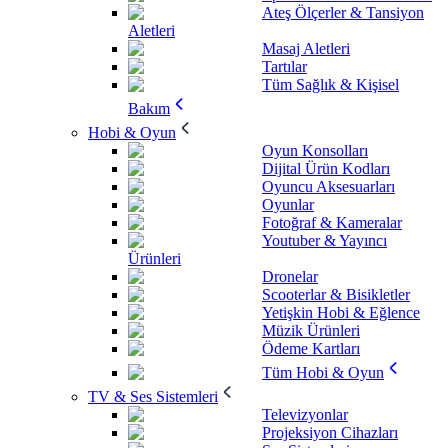
Ateş Ölçerler & Tansiyon
Aletleri
Masaj Aletleri
Tartılar
Tüm Sağlık & Kişisel
Bakım
Hobi & Oyun
Oyun Konsolları
Dijital Ürün Kodları
Oyuncu Aksesuarları
Oyunlar
Fotoğraf & Kameralar
Youtuber & Yayıncı
Ürünleri
Dronelar
Scooterlar & Bisikletler
Yetişkin Hobi & Eğlence
Müzik Ürünleri
Ödeme Kartları
Tüm Hobi & Oyun
TV & Ses Sistemleri
Televizyonlar
Projeksiyon Cihazları