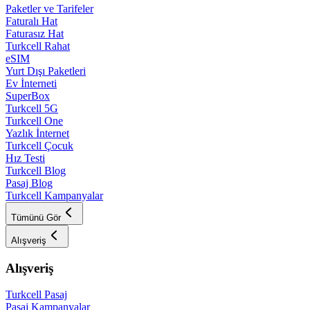
Paketler ve Tarifeler
Faturalı Hat
Faturasız Hat
Turkcell Rahat
eSIM
Yurt Dışı Paketleri
Ev İnterneti
SuperBox
Turkcell 5G
Turkcell One
Yazlık İnternet
Turkcell Çocuk
Hız Testi
Turkcell Blog
Pasaj Blog
Turkcell Kampanyalar
Tümünü Gör
Alışveriş
Alışveriş
Turkcell Pasaj
Pasaj Kampanyalar