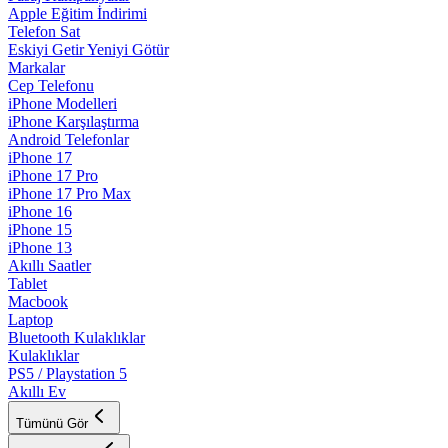
Apple Eğitim İndirimi
Telefon Sat
Eskiyi Getir Yeniyi Götür
Markalar
Cep Telefonu
iPhone Modelleri
iPhone Karşılaştırma
Android Telefonlar
iPhone 17
iPhone 17 Pro
iPhone 17 Pro Max
iPhone 16
iPhone 15
iPhone 13
Akıllı Saatler
Tablet
Macbook
Laptop
Bluetooth Kulaklıklar
Kulaklıklar
PS5 / Playstation 5
Akıllı Ev
Tümünü Gör