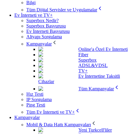
Bilgi
Tüm Dijital Servisler ve Uygulamalar
Ev İnterneti ve TV+
Superbox Nedir?
Superbox Başvurusu
Ev İnterneti Başvurusu
Altyapı Sorgulama
Kampanyalar
Online'a Özel Ev İnterneti
Fiber
Superbox
ADSL&VDSL
TV+
Ev İnternetine Taksitli
Cihazlar
Tüm Kampanyalar
Hız Testi
IP Sorgulama
Ping Testi
Tüm Ev İnterneti ve TV+
Kampanyalar
Mobil & Data Hattı Kampanyaları
Yeni Turkcell'liler