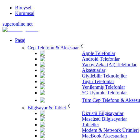
Bireysel
Kurumsal
superonline.net
Pasaj
Cep Telefonu & Aksesuar
Apple Telefonlar
Android Telefonlar
Yapay Zeka (AI) Telefonlar
Aksesuarlar
Giyilebilir Teknolojiler
Tuşlu Telefonlar
Yenilenmiş Telefonlar
5G Uyumlu Telefonlar
Tüm Cep Telefonu & Aksesu
Bilgisayar & Tablet
Dizüstü Bilgisayarlar
Masaüstü Bilgisayarlar
Tabletler
Modem & Network Ürünleri
MacBook Aksesuarları