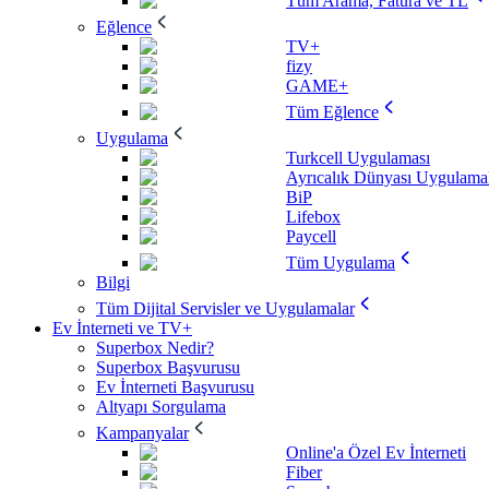
Tüm Arama, Fatura ve TL
Eğlence
TV+
fizy
GAME+
Tüm Eğlence
Uygulama
Turkcell Uygulaması
Ayrıcalık Dünyası Uygulamal
BiP
Lifebox
Paycell
Tüm Uygulama
Bilgi
Tüm Dijital Servisler ve Uygulamalar
Ev İnterneti ve TV+
Superbox Nedir?
Superbox Başvurusu
Ev İnterneti Başvurusu
Altyapı Sorgulama
Kampanyalar
Online'a Özel Ev İnterneti
Fiber