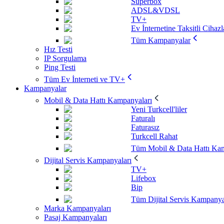
Superbox
ADSL&VDSL
TV+
Ev İnternetine Taksitli Cihazl
Tüm Kampanyalar
Hız Testi
IP Sorgulama
Ping Testi
Tüm Ev İnterneti ve TV+
Kampanyalar
Mobil & Data Hattı Kampanyaları
Yeni Turkcell'liler
Faturalı
Faturasız
Turkcell Rahat
Tüm Mobil & Data Hattı Kam
Dijital Servis Kampanyaları
TV+
Lifebox
Bip
Tüm Dijital Servis Kampanya
Marka Kampanyaları
Pasaj Kampanyaları