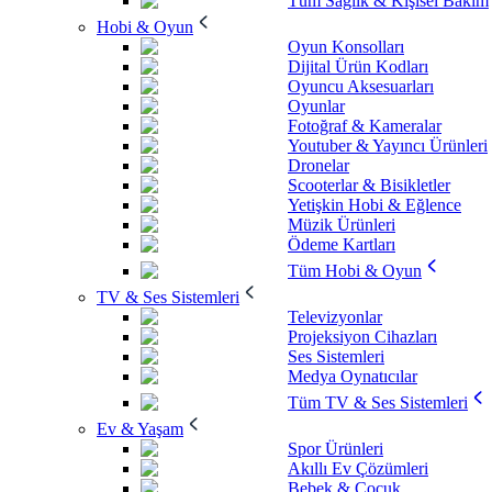
Tüm Sağlık & Kişisel Bakım
Hobi & Oyun
Oyun Konsolları
Dijital Ürün Kodları
Oyuncu Aksesuarları
Oyunlar
Fotoğraf & Kameralar
Youtuber & Yayıncı Ürünleri
Dronelar
Scooterlar & Bisikletler
Yetişkin Hobi & Eğlence
Müzik Ürünleri
Ödeme Kartları
Tüm Hobi & Oyun
TV & Ses Sistemleri
Televizyonlar
Projeksiyon Cihazları
Ses Sistemleri
Medya Oynatıcılar
Tüm TV & Ses Sistemleri
Ev & Yaşam
Spor Ürünleri
Akıllı Ev Çözümleri
Bebek & Çocuk