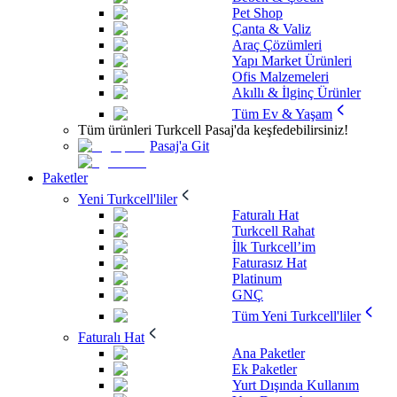
Pet Shop
Çanta & Valiz
Araç Çözümleri
Yapı Market Ürünleri
Ofis Malzemeleri
Akıllı & İlginç Ürünler
Tüm Ev & Yaşam
Tüm ürünleri Turkcell Pasaj'da keşfedebilirsiniz!
Pasaj'a Git
Paketler
Yeni Turkcell'liler
Faturalı Hat
Turkcell Rahat
İlk Turkcell’im
Faturasız Hat
Platinum
GNÇ
Tüm Yeni Turkcell'liler
Faturalı Hat
Ana Paketler
Ek Paketler
Yurt Dışında Kullanım