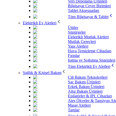
Veri Depolama Ürünleri
Bilgisayar Çevre Birimleri
Tablet Aksesuarları
Tüm Bilgisayar & Tablet
Elektrikli Ev Aletleri
Ütüler
Süpürgeler
Elektrikli Mutfak Aletleri
Mutfak Gereçleri
Yapı Aletleri
Hava Temizleme Cihazları
Fırınlar
Isıtma ve Soğutma Sistemleri
Tüm Elektrikli Ev Aletleri
Sağlık & Kişisel Bakım
Cilt Bakım Teknolojileri
Saç Bakım Ürünleri
Erkek Bakım Ürünleri
Ağız Bakım Ürünleri
Epilatörler & IPL Cihazları
Ateş Ölçerler & Tansiyon Ale
Masaj Aletleri
Tartılar