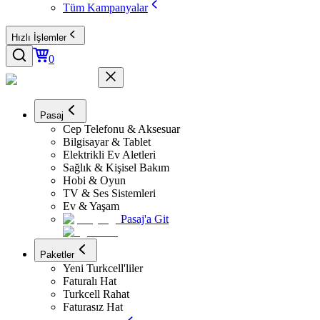
Tüm Kampanyalar
Hızlı İşlemler
0
Pasaj
Cep Telefonu & Aksesuar
Bilgisayar & Tablet
Elektrikli Ev Aletleri
Sağlık & Kişisel Bakım
Hobi & Oyun
TV & Ses Sistemleri
Ev & Yaşam
Pasaj'a Git
Paketler
Yeni Turkcell'liler
Faturalı Hat
Turkcell Rahat
Faturasız Hat