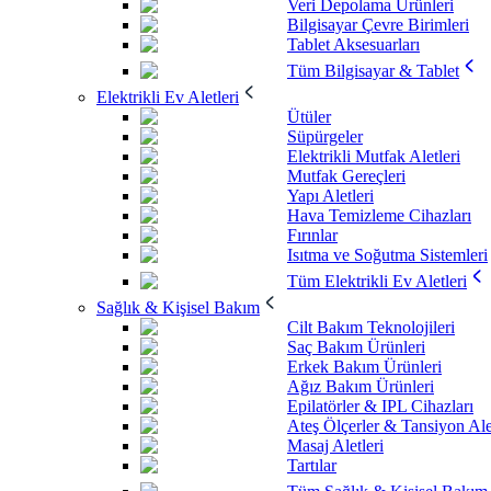
Veri Depolama Ürünleri
Bilgisayar Çevre Birimleri
Tablet Aksesuarları
Tüm Bilgisayar & Tablet
Elektrikli Ev Aletleri
Ütüler
Süpürgeler
Elektrikli Mutfak Aletleri
Mutfak Gereçleri
Yapı Aletleri
Hava Temizleme Cihazları
Fırınlar
Isıtma ve Soğutma Sistemleri
Tüm Elektrikli Ev Aletleri
Sağlık & Kişisel Bakım
Cilt Bakım Teknolojileri
Saç Bakım Ürünleri
Erkek Bakım Ürünleri
Ağız Bakım Ürünleri
Epilatörler & IPL Cihazları
Ateş Ölçerler & Tansiyon Ale
Masaj Aletleri
Tartılar