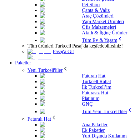
Pet Shop
Çanta & Valiz
Araç Çözümleri
Yapı Market Ürünleri
Ofis Malzemeleri
Akıllı & İlginç Ürünler
Tüm Ev & Yaşam
Tüm ürünleri Turkcell Pasaj'da keşfedebilirsiniz!
Pasaj'a Git
Paketler
Yeni Turkcell'liler
Faturalı Hat
Turkcell Rahat
İlk Turkcell’im
Faturasız Hat
Platinum
GNÇ
Tüm Yeni Turkcell'liler
Faturalı Hat
Ana Paketler
Ek Paketler
Yurt Dışında Kullanım