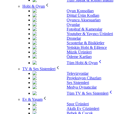
Tüm Sağlık & Kişisel Bakım
Hobi & Oyun
Oyun Konsolları
Dijital Ürün Kodları
Oyuncu Aksesuarları
Oyunlar
Fotoğraf & Kameralar
Youtuber & Yayıncı Ürünleri
Dronelar
Scooterlar & Bisikletler
Yetişkin Hobi & Eğlence
Müzik Ürünleri
Ödeme Kartları
Tüm Hobi & Oyun
TV & Ses Sistemleri
Televizyonlar
Projeksiyon Cihazları
Ses Sistemleri
Medya Oynatıcılar
Tüm TV & Ses Sistemleri
Ev & Yaşam
Spor Ürünleri
Akıllı Ev Çözümleri
Bebek & Çocuk