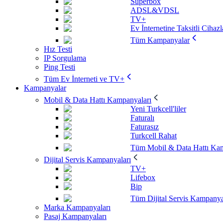
Superbox
ADSL&VDSL
TV+
Ev İnternetine Taksitli Cihazl
Tüm Kampanyalar
Hız Testi
IP Sorgulama
Ping Testi
Tüm Ev İnterneti ve TV+
Kampanyalar
Mobil & Data Hattı Kampanyaları
Yeni Turkcell'liler
Faturalı
Faturasız
Turkcell Rahat
Tüm Mobil & Data Hattı Kam
Dijital Servis Kampanyaları
TV+
Lifebox
Bip
Tüm Dijital Servis Kampanya
Marka Kampanyaları
Pasaj Kampanyaları