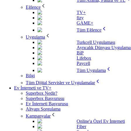
Tüm Arama, Fatura ve TL
Eğlence
TV+
fizy
GAME+
Tüm Eğlence
Uygulama
Turkcell Uygulaması
Ayrıcalık Dünyası Uygulamal
BiP
Lifebox
Paycell
Tüm Uygulama
Bilgi
Tüm Dijital Servisler ve Uygulamalar
Ev İnterneti ve TV+
Superbox Nedir?
Superbox Başvurusu
Ev İnterneti Başvurusu
Altyapı Sorgulama
Kampanyalar
Online'a Özel Ev İnterneti
Fiber