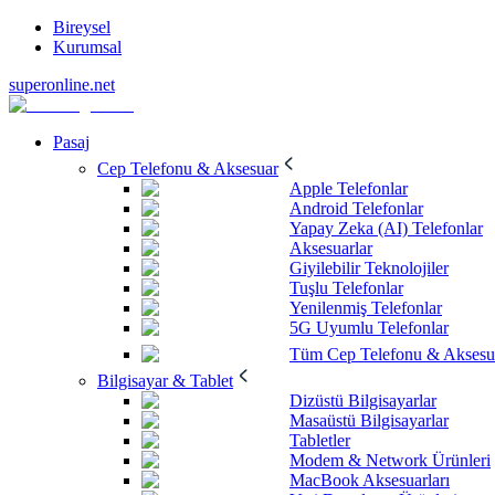
Bireysel
Kurumsal
superonline.net
Pasaj
Cep Telefonu & Aksesuar
Apple Telefonlar
Android Telefonlar
Yapay Zeka (AI) Telefonlar
Aksesuarlar
Giyilebilir Teknolojiler
Tuşlu Telefonlar
Yenilenmiş Telefonlar
5G Uyumlu Telefonlar
Tüm Cep Telefonu & Aksesu
Bilgisayar & Tablet
Dizüstü Bilgisayarlar
Masaüstü Bilgisayarlar
Tabletler
Modem & Network Ürünleri
MacBook Aksesuarları