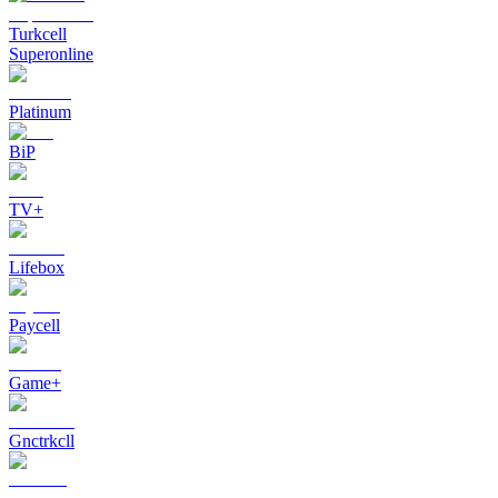
Turkcell
Superonline
Platinum
BiP
TV+
Lifebox
Paycell
Game+
Gnctrkcll