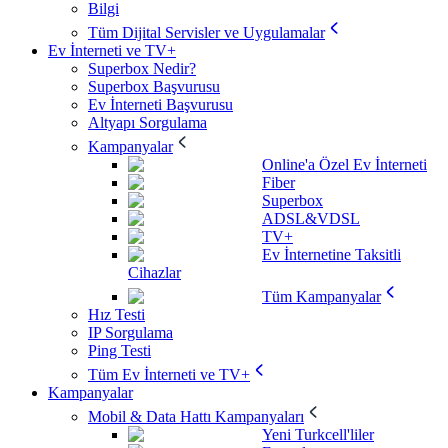
Bilgi
Tüm Dijital Servisler ve Uygulamalar
Ev İnterneti ve TV+
Superbox Nedir?
Superbox Başvurusu
Ev İnterneti Başvurusu
Altyapı Sorgulama
Kampanyalar
Online'a Özel Ev İnterneti
Fiber
Superbox
ADSL&VDSL
TV+
Ev İnternetine Taksitli
Cihazlar
Tüm Kampanyalar
Hız Testi
IP Sorgulama
Ping Testi
Tüm Ev İnterneti ve TV+
Kampanyalar
Mobil & Data Hattı Kampanyaları
Yeni Turkcell'liler