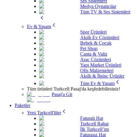
Ses Sistemleri
Medya Oynatıcılar
Tüm TV & Ses Sistemleri
Ev & Yaşam
Spor Ürünleri
Akıllı Ev Çözümleri
Bebek & Çocuk
Pet Shop
Çanta & Valiz
Araç Çözümleri
Yapı Market Ürünleri
Ofis Malzemeleri
Akıllı & İlginç Ürünler
Tüm Ev & Yaşam
Tüm ürünleri Turkcell Pasaj'da keşfedebilirsiniz!
Pasaj'a Git
Paketler
Yeni Turkcell'liler
Faturalı Hat
Turkcell Rahat
İlk Turkcell’im
Faturasız Hat