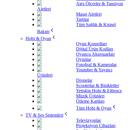
Ateş Ölçerler & Tansiyon
Aletleri
Masaj Aletleri
Tartılar
Tüm Sağlık & Kişisel
Bakım
Hobi & Oyun
Oyun Konsolları
Dijital Ürün Kodları
Oyuncu Aksesuarları
Oyunlar
Fotoğraf & Kameralar
Youtuber & Yayıncı
Ürünleri
Dronelar
Scooterlar & Bisikletler
Yetişkin Hobi & Eğlence
Müzik Ürünleri
Ödeme Kartları
Tüm Hobi & Oyun
TV & Ses Sistemleri
Televizyonlar
Projeksiyon Cihazları