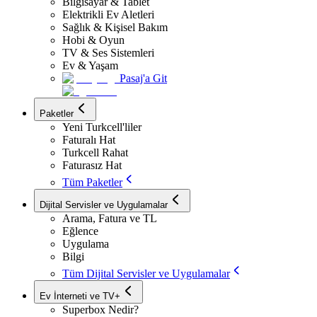
Bilgisayar & Tablet
Elektrikli Ev Aletleri
Sağlık & Kişisel Bakım
Hobi & Oyun
TV & Ses Sistemleri
Ev & Yaşam
Pasaj'a Git
Paketler
Yeni Turkcell'liler
Faturalı Hat
Turkcell Rahat
Faturasız Hat
Tüm Paketler
Dijital Servisler ve Uygulamalar
Arama, Fatura ve TL
Eğlence
Uygulama
Bilgi
Tüm Dijital Servisler ve Uygulamalar
Ev İnterneti ve TV+
Superbox Nedir?