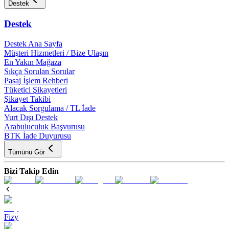
Destek
Destek
Destek Ana Sayfa
Müşteri Hizmetleri / Bize Ulaşın
En Yakın Mağaza
Sıkça Sorulan Sorular
Pasaj İşlem Rehberi
Tüketici Şikayetleri
Şikayet Takibi
Alacak Sorgulama / TL İade
Yurt Dışı Destek
Arabuluculuk Başvurusu
BTK İade Duyurusu
Tümünü Gör
Bizi Takip Edin
Fizy