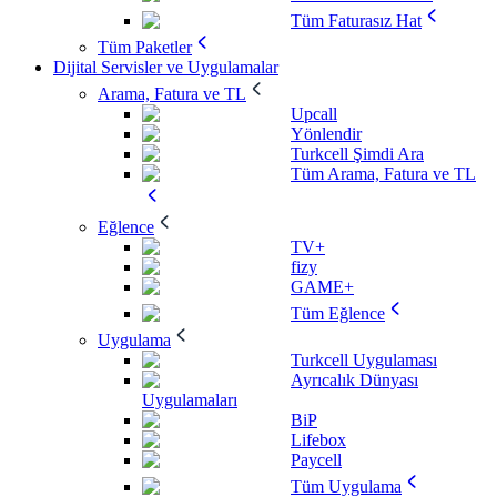
Tüm Faturasız Hat
Tüm Paketler
Dijital Servisler ve Uygulamalar
Arama, Fatura ve TL
Upcall
Yönlendir
Turkcell Şimdi Ara
Tüm Arama, Fatura ve TL
Eğlence
TV+
fizy
GAME+
Tüm Eğlence
Uygulama
Turkcell Uygulaması
Ayrıcalık Dünyası
Uygulamaları
BiP
Lifebox
Paycell
Tüm Uygulama