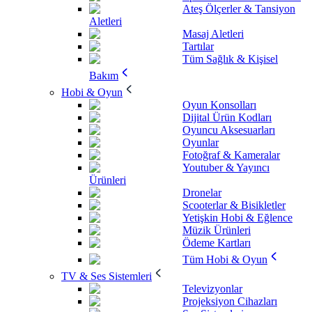
Ateş Ölçerler & Tansiyon
Aletleri
Masaj Aletleri
Tartılar
Tüm Sağlık & Kişisel
Bakım
Hobi & Oyun
Oyun Konsolları
Dijital Ürün Kodları
Oyuncu Aksesuarları
Oyunlar
Fotoğraf & Kameralar
Youtuber & Yayıncı
Ürünleri
Dronelar
Scooterlar & Bisikletler
Yetişkin Hobi & Eğlence
Müzik Ürünleri
Ödeme Kartları
Tüm Hobi & Oyun
TV & Ses Sistemleri
Televizyonlar
Projeksiyon Cihazları