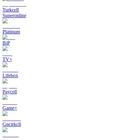
Turkcell
Superonline
Platinum
BiP
TV+
Lifebox
Paycell
Game+
Gnctrkcll