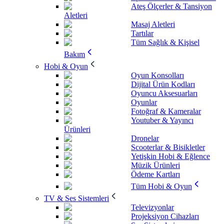
Ateş Ölçerler & Tansiyon
Aletleri
Masaj Aletleri
Tartılar
Tüm Sağlık & Kişisel
Bakım
Hobi & Oyun
Oyun Konsolları
Dijital Ürün Kodları
Oyuncu Aksesuarları
Oyunlar
Fotoğraf & Kameralar
Youtuber & Yayıncı
Ürünleri
Dronelar
Scooterlar & Bisikletler
Yetişkin Hobi & Eğlence
Müzik Ürünleri
Ödeme Kartları
Tüm Hobi & Oyun
TV & Ses Sistemleri
Televizyonlar
Projeksiyon Cihazları