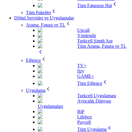
Tüm Faturasız Hat
Tüm Paketler
Dijital Servisler ve Uygulamalar
Arama, Fatura ve TL
Upcall
Yönlendir
Turkcell Şimdi Ara
Tüm Arama, Fatura ve TL
Eğlence
TV+
fizy
GAME+
Tüm Eğlence
Uygulama
Turkcell Uygulaması
Ayrıcalık Dünyası
Uygulamaları
BiP
Lifebox
Paycell
Tüm Uygulama