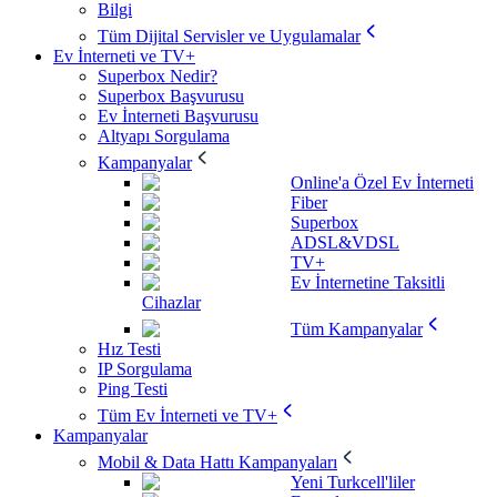
Bilgi
Tüm Dijital Servisler ve Uygulamalar
Ev İnterneti ve TV+
Superbox Nedir?
Superbox Başvurusu
Ev İnterneti Başvurusu
Altyapı Sorgulama
Kampanyalar
Online'a Özel Ev İnterneti
Fiber
Superbox
ADSL&VDSL
TV+
Ev İnternetine Taksitli
Cihazlar
Tüm Kampanyalar
Hız Testi
IP Sorgulama
Ping Testi
Tüm Ev İnterneti ve TV+
Kampanyalar
Mobil & Data Hattı Kampanyaları
Yeni Turkcell'liler