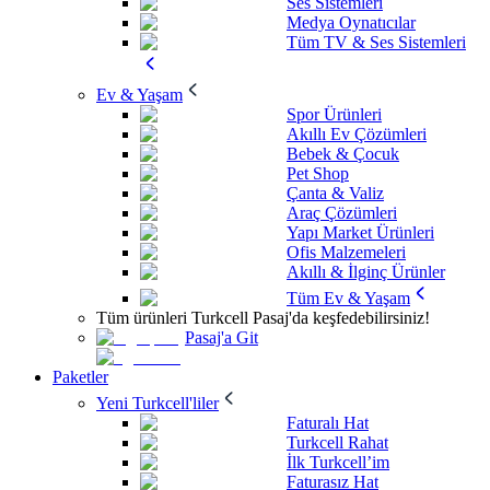
Ses Sistemleri
Medya Oynatıcılar
Tüm TV & Ses Sistemleri
Ev & Yaşam
Spor Ürünleri
Akıllı Ev Çözümleri
Bebek & Çocuk
Pet Shop
Çanta & Valiz
Araç Çözümleri
Yapı Market Ürünleri
Ofis Malzemeleri
Akıllı & İlginç Ürünler
Tüm Ev & Yaşam
Tüm ürünleri Turkcell Pasaj'da keşfedebilirsiniz!
Pasaj'a Git
Paketler
Yeni Turkcell'liler
Faturalı Hat
Turkcell Rahat
İlk Turkcell’im
Faturasız Hat