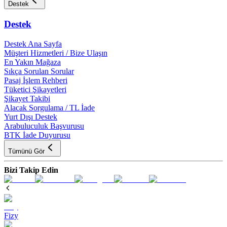
Destek
Destek
Destek Ana Sayfa
Müşteri Hizmetleri / Bize Ulaşın
En Yakın Mağaza
Sıkça Sorulan Sorular
Pasaj İşlem Rehberi
Tüketici Şikayetleri
Şikayet Takibi
Alacak Sorgulama / TL İade
Yurt Dışı Destek
Arabuluculuk Başvurusu
BTK İade Duyurusu
Tümünü Gör
Bizi Takip Edin
Fizy