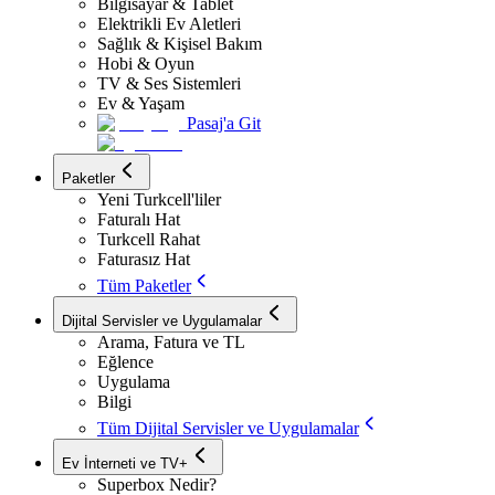
Bilgisayar & Tablet
Elektrikli Ev Aletleri
Sağlık & Kişisel Bakım
Hobi & Oyun
TV & Ses Sistemleri
Ev & Yaşam
Pasaj'a Git
Paketler
Yeni Turkcell'liler
Faturalı Hat
Turkcell Rahat
Faturasız Hat
Tüm Paketler
Dijital Servisler ve Uygulamalar
Arama, Fatura ve TL
Eğlence
Uygulama
Bilgi
Tüm Dijital Servisler ve Uygulamalar
Ev İnterneti ve TV+
Superbox Nedir?