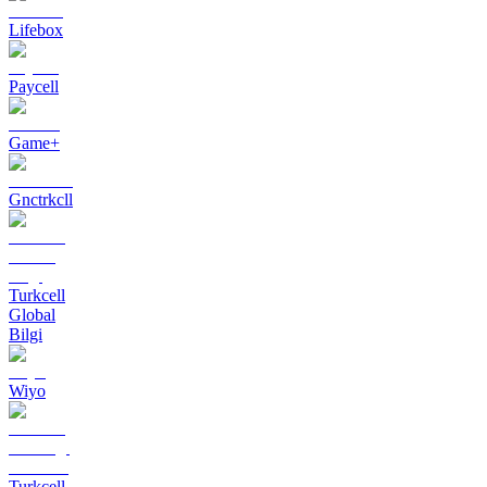
Lifebox
Paycell
Game+
Gnctrkcll
Turkcell
Global
Bilgi
Wiyo
Turkcell