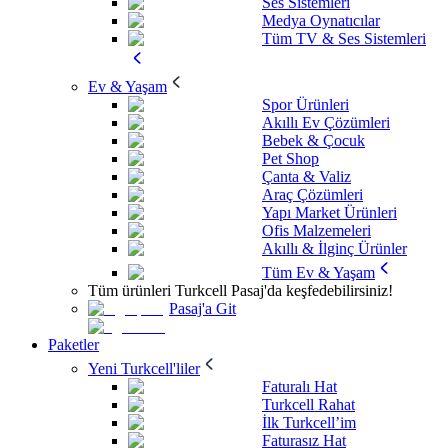
Ses Sistemleri
Medya Oynatıcılar
Tüm TV & Ses Sistemleri
Ev & Yaşam
Spor Ürünleri
Akıllı Ev Çözümleri
Bebek & Çocuk
Pet Shop
Çanta & Valiz
Araç Çözümleri
Yapı Market Ürünleri
Ofis Malzemeleri
Akıllı & İlginç Ürünler
Tüm Ev & Yaşam
Tüm ürünleri Turkcell Pasaj'da keşfedebilirsiniz!
Pasaj'a Git
Paketler
Yeni Turkcell'liler
Faturalı Hat
Turkcell Rahat
İlk Turkcell’im
Faturasız Hat