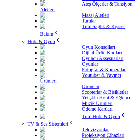
Ateş Ölçerler & Tansiyon
Aletleri
Masaj Aletleri
Tartılar
Tüm Sağlık & Kişisel
Bakım
Hobi & Oyun
Oyun Konsolları
Dijital Ürün Kodları
Oyuncu Aksesuarları
Oyunlar
Fotoğraf & Kameralar
Youtuber & Yayıncı
Ürünleri
Dronelar
Scooterlar & Bisikletler
Yetişkin Hobi & Eğlence
Müzik Ürünleri
Ödeme Kartları
Tüm Hobi & Oyun
TV & Ses Sistemleri
Televizyonlar
Projeksiyon Cihazları