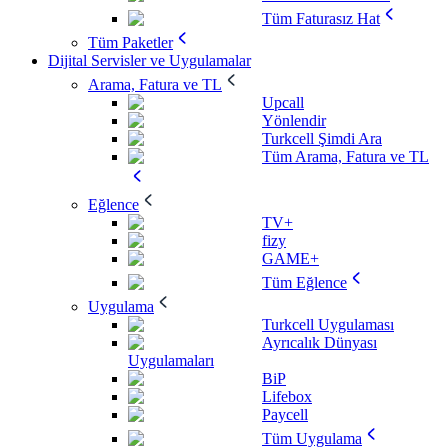
Tüm Faturasız Hat
Tüm Paketler
Dijital Servisler ve Uygulamalar
Arama, Fatura ve TL
Upcall
Yönlendir
Turkcell Şimdi Ara
Tüm Arama, Fatura ve TL
Eğlence
TV+
fizy
GAME+
Tüm Eğlence
Uygulama
Turkcell Uygulaması
Ayrıcalık Dünyası
Uygulamaları
BiP
Lifebox
Paycell
Tüm Uygulama