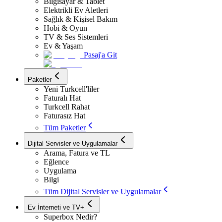
Bilgisayar & Tablet
Elektrikli Ev Aletleri
Sağlık & Kişisel Bakım
Hobi & Oyun
TV & Ses Sistemleri
Ev & Yaşam
Pasaj'a Git
Paketler
Yeni Turkcell'liler
Faturalı Hat
Turkcell Rahat
Faturasız Hat
Tüm Paketler
Dijital Servisler ve Uygulamalar
Arama, Fatura ve TL
Eğlence
Uygulama
Bilgi
Tüm Dijital Servisler ve Uygulamalar
Ev İnterneti ve TV+
Superbox Nedir?