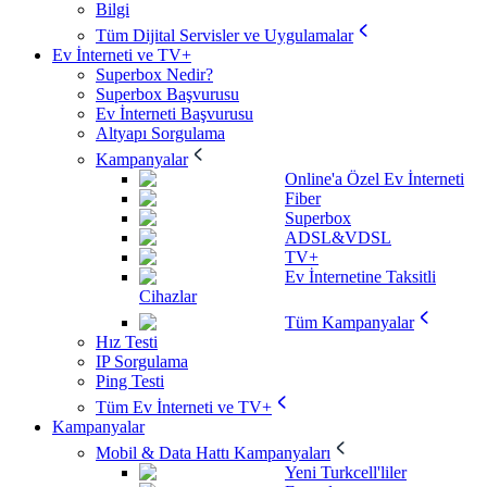
Bilgi
Tüm Dijital Servisler ve Uygulamalar
Ev İnterneti ve TV+
Superbox Nedir?
Superbox Başvurusu
Ev İnterneti Başvurusu
Altyapı Sorgulama
Kampanyalar
Online'a Özel Ev İnterneti
Fiber
Superbox
ADSL&VDSL
TV+
Ev İnternetine Taksitli
Cihazlar
Tüm Kampanyalar
Hız Testi
IP Sorgulama
Ping Testi
Tüm Ev İnterneti ve TV+
Kampanyalar
Mobil & Data Hattı Kampanyaları
Yeni Turkcell'liler