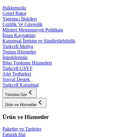
Hakkımızda
Genel Bakış
Yatırımcı İlişkileri
Gizlilik Ve Güvenlik
Müşteri Memnuniyeti Politikası
İnsan Kaynakları
Kurumsal İletişim ve Sürdürülebilirlik
Turkcell Medya
Toptan Hizmetler
İştiraklerimiz
Bilgi Toplumu Hizmetleri
Turkcell GSYF
Afet Tedbirleri
Sosyal Destek
Turkcell Kurumsal
Tümünü Gör
Ürün ve Hizmetler
Ürün ve Hizmetler
Paketler ve Tarifeler
Faturalı Hat