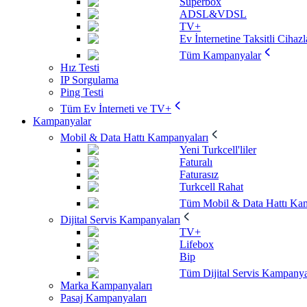
Superbox
ADSL&VDSL
TV+
Ev İnternetine Taksitli Cihazl
Tüm Kampanyalar
Hız Testi
IP Sorgulama
Ping Testi
Tüm Ev İnterneti ve TV+
Kampanyalar
Mobil & Data Hattı Kampanyaları
Yeni Turkcell'liler
Faturalı
Faturasız
Turkcell Rahat
Tüm Mobil & Data Hattı Kam
Dijital Servis Kampanyaları
TV+
Lifebox
Bip
Tüm Dijital Servis Kampanya
Marka Kampanyaları
Pasaj Kampanyaları