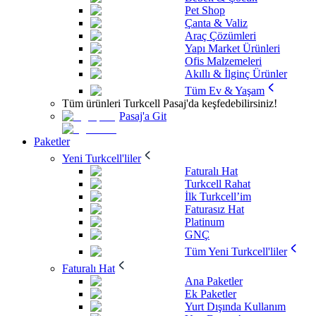
Pet Shop
Çanta & Valiz
Araç Çözümleri
Yapı Market Ürünleri
Ofis Malzemeleri
Akıllı & İlginç Ürünler
Tüm Ev & Yaşam
Tüm ürünleri Turkcell Pasaj'da keşfedebilirsiniz!
Pasaj'a Git
Paketler
Yeni Turkcell'liler
Faturalı Hat
Turkcell Rahat
İlk Turkcell’im
Faturasız Hat
Platinum
GNÇ
Tüm Yeni Turkcell'liler
Faturalı Hat
Ana Paketler
Ek Paketler
Yurt Dışında Kullanım