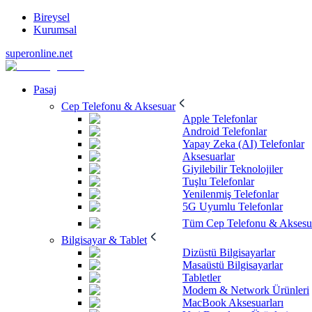
Bireysel
Kurumsal
superonline.net
Pasaj
Cep Telefonu & Aksesuar
Apple Telefonlar
Android Telefonlar
Yapay Zeka (AI) Telefonlar
Aksesuarlar
Giyilebilir Teknolojiler
Tuşlu Telefonlar
Yenilenmiş Telefonlar
5G Uyumlu Telefonlar
Tüm Cep Telefonu & Aksesu
Bilgisayar & Tablet
Dizüstü Bilgisayarlar
Masaüstü Bilgisayarlar
Tabletler
Modem & Network Ürünleri
MacBook Aksesuarları