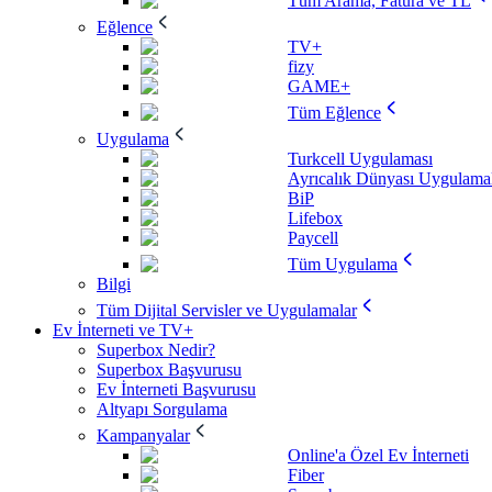
Tüm Arama, Fatura ve TL
Eğlence
TV+
fizy
GAME+
Tüm Eğlence
Uygulama
Turkcell Uygulaması
Ayrıcalık Dünyası Uygulamal
BiP
Lifebox
Paycell
Tüm Uygulama
Bilgi
Tüm Dijital Servisler ve Uygulamalar
Ev İnterneti ve TV+
Superbox Nedir?
Superbox Başvurusu
Ev İnterneti Başvurusu
Altyapı Sorgulama
Kampanyalar
Online'a Özel Ev İnterneti
Fiber