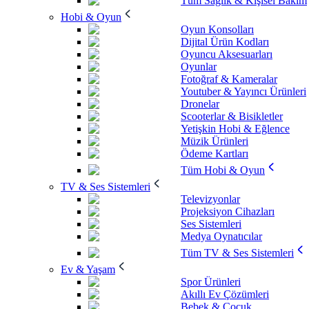
Tüm Sağlık & Kişisel Bakım
Hobi & Oyun
Oyun Konsolları
Dijital Ürün Kodları
Oyuncu Aksesuarları
Oyunlar
Fotoğraf & Kameralar
Youtuber & Yayıncı Ürünleri
Dronelar
Scooterlar & Bisikletler
Yetişkin Hobi & Eğlence
Müzik Ürünleri
Ödeme Kartları
Tüm Hobi & Oyun
TV & Ses Sistemleri
Televizyonlar
Projeksiyon Cihazları
Ses Sistemleri
Medya Oynatıcılar
Tüm TV & Ses Sistemleri
Ev & Yaşam
Spor Ürünleri
Akıllı Ev Çözümleri
Bebek & Çocuk