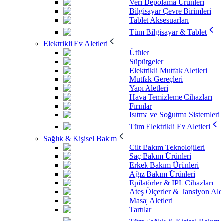
Veri Depolama Ürünleri
Bilgisayar Çevre Birimleri
Tablet Aksesuarları
Tüm Bilgisayar & Tablet
Elektrikli Ev Aletleri
Ütüler
Süpürgeler
Elektrikli Mutfak Aletleri
Mutfak Gereçleri
Yapı Aletleri
Hava Temizleme Cihazları
Fırınlar
Isıtma ve Soğutma Sistemleri
Tüm Elektrikli Ev Aletleri
Sağlık & Kişisel Bakım
Cilt Bakım Teknolojileri
Saç Bakım Ürünleri
Erkek Bakım Ürünleri
Ağız Bakım Ürünleri
Epilatörler & IPL Cihazları
Ateş Ölçerler & Tansiyon Ale
Masaj Aletleri
Tartılar