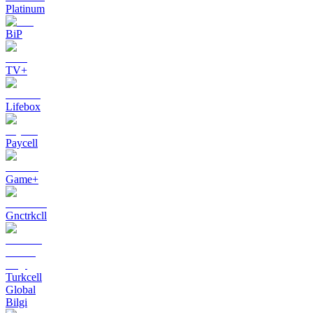
Platinum
BiP
TV+
Lifebox
Paycell
Game+
Gnctrkcll
Turkcell
Global
Bilgi