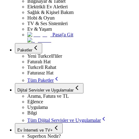
Bilgisayar & Tablet
Elektrikli Ev Aletleri
Sağlık & Kişisel Bakım
Hobi & Oyun
TV & Ses Sistemleri
Ev & Yaşam
Pasaj'a Git
Paketler
Yeni Turkcell'liler
Faturalı Hat
Turkcell Rahat
Faturasız Hat
Tüm Paketler
Dijital Servisler ve Uygulamalar
Arama, Fatura ve TL
Eğlence
Uygulama
Bilgi
Tüm Dijital Servisler ve Uygulamalar
Ev İnterneti ve TV+
Superbox Nedir?