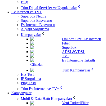
Bilgi
Tüm Dijital Servisler ve Uygulamalar
Ev İnterneti ve TV+
Superbox Nedir?
Superbox Başvurusu
Ev İnterneti Başvurusu
Altyapı Sorgulama
Kampanyalar
Online'a Özel Ev İnterneti
Fiber
Superbox
ADSL&VDSL
TV+
Ev İnternetine Taksitli
Cihazlar
Tüm Kampanyalar
Hız Testi
IP Sorgulama
Ping Testi
Tüm Ev İnterneti ve TV+
Kampanyalar
Mobil & Data Hattı Kampanyaları
Yeni Turkcell'liler