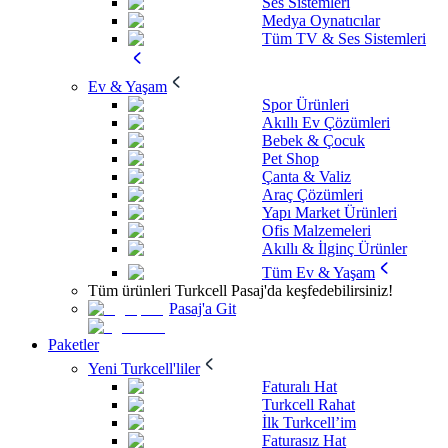
Ses Sistemleri
Medya Oynatıcılar
Tüm TV & Ses Sistemleri
Ev & Yaşam
Spor Ürünleri
Akıllı Ev Çözümleri
Bebek & Çocuk
Pet Shop
Çanta & Valiz
Araç Çözümleri
Yapı Market Ürünleri
Ofis Malzemeleri
Akıllı & İlginç Ürünler
Tüm Ev & Yaşam
Tüm ürünleri Turkcell Pasaj'da keşfedebilirsiniz!
Pasaj'a Git
Paketler
Yeni Turkcell'liler
Faturalı Hat
Turkcell Rahat
İlk Turkcell’im
Faturasız Hat