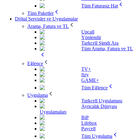
Tüm Faturasız Hat
Tüm Paketler
Dijital Servisler ve Uygulamalar
Arama, Fatura ve TL
Upcall
Yönlendir
Turkcell Şimdi Ara
Tüm Arama, Fatura ve TL
Eğlence
TV+
fizy
GAME+
Tüm Eğlence
Uygulama
Turkcell Uygulaması
Ayrıcalık Dünyası
Uygulamaları
BiP
Lifebox
Paycell
Tüm Uygulama