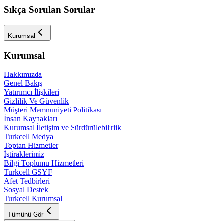
Sıkça Sorulan Sorular
Kurumsal
Kurumsal
Hakkımızda
Genel Bakış
Yatırımcı İlişkileri
Gizlilik Ve Güvenlik
Müşteri Memnuniyeti Politikası
İnsan Kaynakları
Kurumsal İletişim ve Sürdürülebilirlik
Turkcell Medya
Toptan Hizmetler
İştiraklerimiz
Bilgi Toplumu Hizmetleri
Turkcell GSYF
Afet Tedbirleri
Sosyal Destek
Turkcell Kurumsal
Tümünü Gör