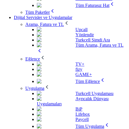
Tüm Faturasız Hat
Tüm Paketler
Dijital Servisler ve Uygulamalar
Arama, Fatura ve TL
Upcall
Yönlendir
Turkcell Şimdi Ara
Tüm Arama, Fatura ve TL
Eğlence
TV+
fizy
GAME+
Tüm Eğlence
Uygulama
Turkcell Uygulaması
Ayrıcalık Dünyası
Uygulamaları
BiP
Lifebox
Paycell
Tüm Uygulama