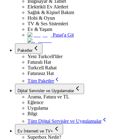
Bilgisayar & Tablet
Elektrikli Ev Aletleri
Sağlık & Kişisel Bakım
Hobi & Oyun
TV & Ses Sistemleri
Ev & Yaşam
Pasaj'a Git
Paketler
Yeni Turkcell'liler
Faturalı Hat
Turkcell Rahat
Faturasız Hat
Tüm Paketler
Dijital Servisler ve Uygulamalar
Arama, Fatura ve TL
Eğlence
Uygulama
Bilgi
Tüm Dijital Servisler ve Uygulamalar
Ev İnterneti ve TV+
Superbox Nedir?