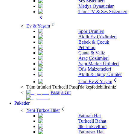
Ses Sistemleri
Medya Oynatıcılar
Tüm TV & Ses Sistemleri
Ev & Yaşam
Spor Ürünleri
Akıllı Ev Çözümleri
Bebek & Çocuk
Pet Shop
Çanta & Valiz
Araç Çözümleri
Yapı Market Ürünleri
Ofis Malzemeleri
Akıllı & İlginç Ürünler
Tüm Ev & Yaşam
Tüm ürünleri Turkcell Pasaj'da keşfedebilirsiniz!
Pasaj'a Git
Paketler
Yeni Turkcell'liler
Faturalı Hat
Turkcell Rahat
İlk Turkcell’im
Faturasız Hat