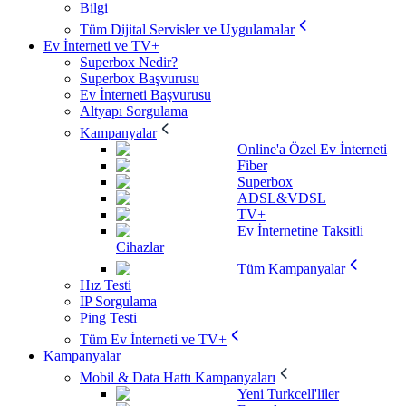
Bilgi
Tüm Dijital Servisler ve Uygulamalar
Ev İnterneti ve TV+
Superbox Nedir?
Superbox Başvurusu
Ev İnterneti Başvurusu
Altyapı Sorgulama
Kampanyalar
Online'a Özel Ev İnterneti
Fiber
Superbox
ADSL&VDSL
TV+
Ev İnternetine Taksitli
Cihazlar
Tüm Kampanyalar
Hız Testi
IP Sorgulama
Ping Testi
Tüm Ev İnterneti ve TV+
Kampanyalar
Mobil & Data Hattı Kampanyaları
Yeni Turkcell'liler