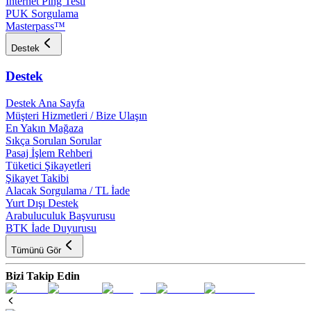
İnternet Ping Testi
PUK Sorgulama
Masterpass™
Destek
Destek
Destek Ana Sayfa
Müşteri Hizmetleri / Bize Ulaşın
En Yakın Mağaza
Sıkça Sorulan Sorular
Pasaj İşlem Rehberi
Tüketici Şikayetleri
Şikayet Takibi
Alacak Sorgulama / TL İade
Yurt Dışı Destek
Arabuluculuk Başvurusu
BTK İade Duyurusu
Tümünü Gör
Bizi Takip Edin