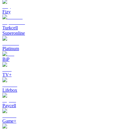
Fizy
Turkcell
Superonline
Platinum
BiP
TV+
Lifebox
Paycell
Game+