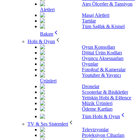
Ateş Ölçerler & Tansiyon
Aletleri
Masaj Aletleri
Tartılar
Tüm Sağlık & Kişisel
Bakım
Hobi & Oyun
Oyun Konsolları
Dijital Ürün Kodları
Oyuncu Aksesuarları
Oyunlar
Fotoğraf & Kameralar
Youtuber & Yayıncı
Ürünleri
Dronelar
Scooterlar & Bisikletler
Yetişkin Hobi & Eğlence
Müzik Ürünleri
Ödeme Kartları
Tüm Hobi & Oyun
TV & Ses Sistemleri
Televizyonlar
Projeksiyon Cihazları