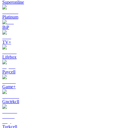
Superonline
Platinum
BiP
TV+
Lifebox
Paycell
Game+
Gnctrkcll
Turkcell