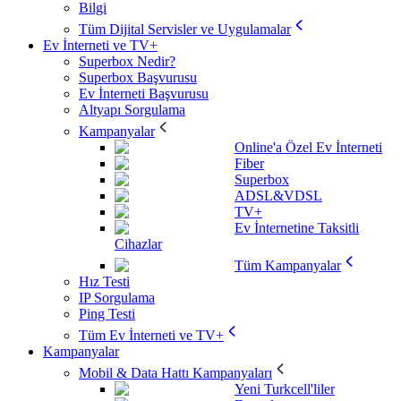
Bilgi
Tüm Dijital Servisler ve Uygulamalar
Ev İnterneti ve TV+
Superbox Nedir?
Superbox Başvurusu
Ev İnterneti Başvurusu
Altyapı Sorgulama
Kampanyalar
Online'a Özel Ev İnterneti
Fiber
Superbox
ADSL&VDSL
TV+
Ev İnternetine Taksitli
Cihazlar
Tüm Kampanyalar
Hız Testi
IP Sorgulama
Ping Testi
Tüm Ev İnterneti ve TV+
Kampanyalar
Mobil & Data Hattı Kampanyaları
Yeni Turkcell'liler