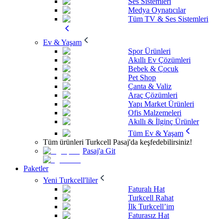
Ses Sistemleri
Medya Oynatıcılar
Tüm TV & Ses Sistemleri
Ev & Yaşam
Spor Ürünleri
Akıllı Ev Çözümleri
Bebek & Çocuk
Pet Shop
Çanta & Valiz
Araç Çözümleri
Yapı Market Ürünleri
Ofis Malzemeleri
Akıllı & İlginç Ürünler
Tüm Ev & Yaşam
Tüm ürünleri Turkcell Pasaj'da keşfedebilirsiniz!
Pasaj'a Git
Paketler
Yeni Turkcell'liler
Faturalı Hat
Turkcell Rahat
İlk Turkcell’im
Faturasız Hat