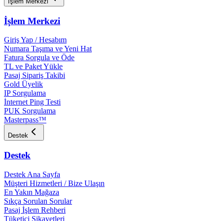
İşlem Merkezi
İşlem Merkezi
Giriş Yap / Hesabım
Numara Taşıma ve Yeni Hat
Fatura Sorgula ve Öde
TL ve Paket Yükle
Pasaj Sipariş Takibi
Gold Üyelik
IP Sorgulama
İnternet Ping Testi
PUK Sorgulama
Masterpass™
Destek
Destek
Destek Ana Sayfa
Müşteri Hizmetleri / Bize Ulaşın
En Yakın Mağaza
Sıkça Sorulan Sorular
Pasaj İşlem Rehberi
Tüketici Şikayetleri