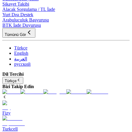
Şikayet Takibi
Alacak Sorgulama / TL İade
Yurt Dışı Destek
Arabuluculuk Başvurusu
BTK İade Duyurusu
Tümünü Gör
Türkçe
English
العربية
русский
Dil Tercihi
Türkçe
Bizi Takip Edin
Fizy
Turkcell