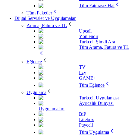
Tüm Faturasız Hat
Tüm Paketler
Dijital Servisler ve Uygulamalar
Arama, Fatura ve TL
Upcall
Yönlendir
Turkcell Şimdi Ara
Tüm Arama, Fatura ve TL
Eğlence
TV+
fizy
GAME+
Tüm Eğlence
Uygulama
Turkcell Uygulaması
Ayrıcalık Dünyası
Uygulamaları
BiP
Lifebox
Paycell
Tüm Uygulama