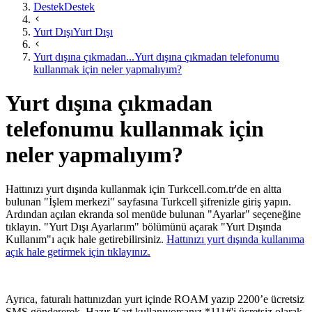
Destek
Destek
Yurt Dışı
Yurt Dışı
Yurt dışına çıkmadan...
Yurt dışına çıkmadan telefonumu
kullanmak için neler yapmalıyım?
Yurt dışına çıkmadan
telefonumu kullanmak için
neler yapmalıyım?
​Hattı​nızı yurt dışında kullanmak için Turkcell.com.tr'de en altta
bulunan "İşlem merkezi" sayfasına Turkcell şifrenizle giriş yapın.
Ardından açılan ekranda sol menüde bulunan "Ayarlar" seçeneğine
tıklayın. "Yurt Dışı Ayarlarım​" bölümünü açarak "Yurt Dışında
Kullanım"ı açık hale getirebilirsiniz. ​
Hattınızı yurt dışında kullanıma
açık hale getirmek için tıklayınız.​
Ayrıca, faturalı hattınızdan yurt içinde ROAM yazıp 2200’e ücretsiz
SMS göndererek, Hazır Kart kullanıyorsanız *111#'i ücretsiz olarak