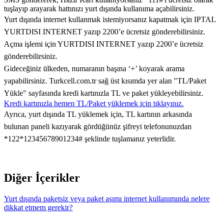
tuşlayıp arayarak hattınızı yurt dışında kullanıma açabilirsiniz.
​Yurt dışında internet kullanmak istemiyorsanız kapatmak için IPTAL
YURTDISI INTERNET yazıp 2200’e ücretsiz gönderebilirsiniz.
Açma işlemi için YURTDISI INTERNET yazıp 2200’e ücretsiz
gönderebilirsiniz.
Gideceğiniz ülkeden, numaranın başına ‘+’ koyarak arama
yapabilirsiniz.
Turkcell.com.tr sağ üst kısımda yer alan "TL/Paket
Yükle" sayfasında kredi kartınızla TL ve paket yükleyebilirsiniz.
Kredi kartınızla hemen TL/Paket yüklemek için tıklayınız.​​
Ayrıca, yurt dışında TL yüklemek için, TL kartının arkasında
bulunan paneli kazıyarak gördüğünüz şifreyi telefonunuzdan
*122*12345678901234# şeklinde tuşlamanız yeterlidir.
Diğer İçerikler
Yurt dışında paketsiz veya paket aşımı internet kullanımında nelere
dikkat etmem gerekir?