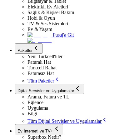
Bilgisayar & Tablet
Elektrikli Ev Aletleri
Sağlık & Kişisel Bakım
Hobi & Oyun
TV & Ses Sistemleri
Ev & Yaşam
Pasaj'a Git
Paketler
Yeni Turkcell'liler
Faturalı Hat
Turkcell Rahat
Faturasız Hat
Tüm Paketler
Dijital Servisler ve Uygulamalar
Arama, Fatura ve TL
Eğlence
Uygulama
Bilgi
Tüm Dijital Servisler ve Uygulamalar
Ev İnterneti ve TV+
Superbox Nedir?