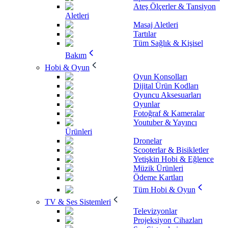
Ateş Ölçerler & Tansiyon
Aletleri
Masaj Aletleri
Tartılar
Tüm Sağlık & Kişisel
Bakım
Hobi & Oyun
Oyun Konsolları
Dijital Ürün Kodları
Oyuncu Aksesuarları
Oyunlar
Fotoğraf & Kameralar
Youtuber & Yayıncı
Ürünleri
Dronelar
Scooterlar & Bisikletler
Yetişkin Hobi & Eğlence
Müzik Ürünleri
Ödeme Kartları
Tüm Hobi & Oyun
TV & Ses Sistemleri
Televizyonlar
Projeksiyon Cihazları