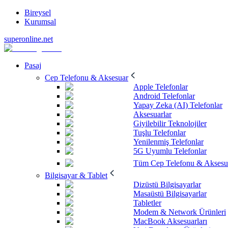
Bireysel
Kurumsal
superonline.net
Pasaj
Cep Telefonu & Aksesuar
Apple Telefonlar
Android Telefonlar
Yapay Zeka (AI) Telefonlar
Aksesuarlar
Giyilebilir Teknolojiler
Tuşlu Telefonlar
Yenilenmiş Telefonlar
5G Uyumlu Telefonlar
Tüm Cep Telefonu & Aksesu
Bilgisayar & Tablet
Dizüstü Bilgisayarlar
Masaüstü Bilgisayarlar
Tabletler
Modem & Network Ürünleri
MacBook Aksesuarları