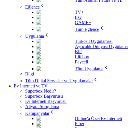
Tüm Arama, Fatura ve TL
Eğlence
TV+
fizy
GAME+
Tüm Eğlence
Uygulama
Turkcell Uygulaması
Ayrıcalık Dünyası Uygulamal
BiP
Lifebox
Paycell
Tüm Uygulama
Bilgi
Tüm Dijital Servisler ve Uygulamalar
Ev İnterneti ve TV+
Superbox Nedir?
Superbox Başvurusu
Ev İnterneti Başvurusu
Altyapı Sorgulama
Kampanyalar
Online'a Özel Ev İnterneti
Fiber