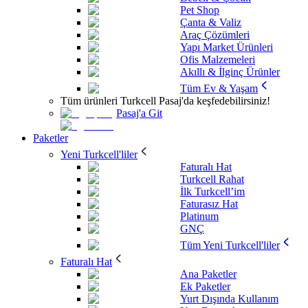
Pet Shop
Çanta & Valiz
Araç Çözümleri
Yapı Market Ürünleri
Ofis Malzemeleri
Akıllı & İlginç Ürünler
Tüm Ev & Yaşam
Tüm ürünleri Turkcell Pasaj'da keşfedebilirsiniz!
Pasaj'a Git
Paketler
Yeni Turkcell'liler
Faturalı Hat
Turkcell Rahat
İlk Turkcell’im
Faturasız Hat
Platinum
GNÇ
Tüm Yeni Turkcell'liler
Faturalı Hat
Ana Paketler
Ek Paketler
Yurt Dışında Kullanım