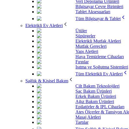
Veri Depolama Ürünleri
Bilgisayar Çevre Birimleri
Tablet Aksesuarları
Tüm Bilgisayar & Tablet
Elektrikli Ev Aletleri
Ütüler
Süpürgeler
Elektrikli Mutfak Aletleri
Mutfak Gereçleri
Yapı Aletleri
Hava Temizleme Cihazları
Fırınlar
Isıtma ve Soğutma Sistemleri
Tüm Elektrikli Ev Aletleri
Sağlık & Kişisel Bakım
Cilt Bakım Teknolojileri
Saç Bakım Ürünleri
Erkek Bakım Ürünleri
Ağız Bakım Ürünleri
Epilatörler & IPL Cihazları
Ateş Ölçerler & Tansiyon Ale
Masaj Aletleri
Tartılar