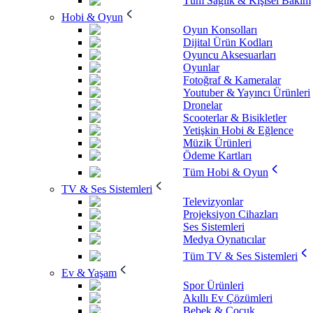
Tüm Sağlık & Kişisel Bakım
Hobi & Oyun
Oyun Konsolları
Dijital Ürün Kodları
Oyuncu Aksesuarları
Oyunlar
Fotoğraf & Kameralar
Youtuber & Yayıncı Ürünleri
Dronelar
Scooterlar & Bisikletler
Yetişkin Hobi & Eğlence
Müzik Ürünleri
Ödeme Kartları
Tüm Hobi & Oyun
TV & Ses Sistemleri
Televizyonlar
Projeksiyon Cihazları
Ses Sistemleri
Medya Oynatıcılar
Tüm TV & Ses Sistemleri
Ev & Yaşam
Spor Ürünleri
Akıllı Ev Çözümleri
Bebek & Çocuk