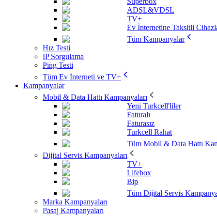
Superbox
ADSL&VDSL
TV+
Ev İnternetine Taksitli Cihazl
Tüm Kampanyalar
Hız Testi
IP Sorgulama
Ping Testi
Tüm Ev İnterneti ve TV+
Kampanyalar
Mobil & Data Hattı Kampanyaları
Yeni Turkcell'liler
Faturalı
Faturasız
Turkcell Rahat
Tüm Mobil & Data Hattı Kam
Dijital Servis Kampanyaları
TV+
Lifebox
Bip
Tüm Dijital Servis Kampanya
Marka Kampanyaları
Pasaj Kampanyaları