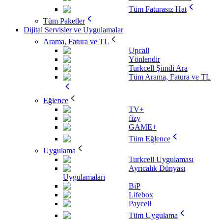
Tüm Faturasız Hat
Tüm Paketler
Dijital Servisler ve Uygulamalar
Arama, Fatura ve TL
Upcall
Yönlendir
Turkcell Şimdi Ara
Tüm Arama, Fatura ve TL
Eğlence
TV+
fizy
GAME+
Tüm Eğlence
Uygulama
Turkcell Uygulaması
Ayrıcalık Dünyası
Uygulamaları
BiP
Lifebox
Paycell
Tüm Uygulama