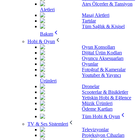
Ateş Ölçerler & Tansiyon
Aletleri
Masaj Aletleri
Tartılar
Tüm Sağlık & Kişisel
Bakım
Hobi & Oyun
Oyun Konsolları
Dijital Ürün Kodları
Oyuncu Aksesuarları
Oyunlar
Fotoğraf & Kameralar
Youtuber & Yayıncı
Ürünleri
Dronelar
Scooterlar & Bisikletler
Yetişkin Hobi & Eğlence
Müzik Ürünleri
Ödeme Kartları
Tüm Hobi & Oyun
TV & Ses Sistemleri
Televizyonlar
Projeksiyon Cihazları