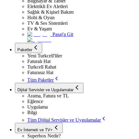
Bilgisayar & Tablet
Elektrikli Ev Aletleri
Sağlık & Kişisel Bakım
Hobi & Oyun
TV & Ses Sistemleri
Ev & Yaşam
Pasaj'a Git
Paketler
Yeni Turkcell'liler
Faturalı Hat
Turkcell Rahat
Faturasız Hat
Tüm Paketler
Dijital Servisler ve Uygulamalar
Arama, Fatura ve TL
Eğlence
Uygulama
Bilgi
Tüm Dijital Servisler ve Uygulamalar
Ev İnterneti ve TV+
Superbox Nedir?