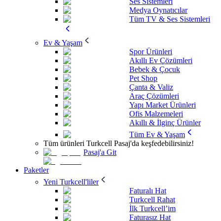
Ses Sistemleri
Medya Oynatıcılar
Tüm TV & Ses Sistemleri
Ev & Yaşam
Spor Ürünleri
Akıllı Ev Çözümleri
Bebek & Çocuk
Pet Shop
Çanta & Valiz
Araç Çözümleri
Yapı Market Ürünleri
Ofis Malzemeleri
Akıllı & İlginç Ürünler
Tüm Ev & Yaşam
Tüm ürünleri Turkcell Pasaj'da keşfedebilirsiniz!
Pasaj'a Git
Paketler
Yeni Turkcell'liler
Faturalı Hat
Turkcell Rahat
İlk Turkcell’im
Faturasız Hat