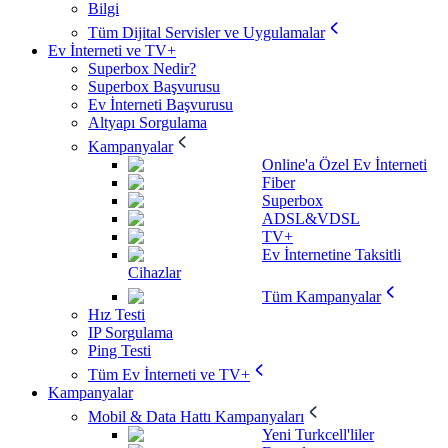
Bilgi
Tüm Dijital Servisler ve Uygulamalar
Ev İnterneti ve TV+
Superbox Nedir?
Superbox Başvurusu
Ev İnterneti Başvurusu
Altyapı Sorgulama
Kampanyalar
Online'a Özel Ev İnterneti
Fiber
Superbox
ADSL&VDSL
TV+
Ev İnternetine Taksitli
Cihazlar
Tüm Kampanyalar
Hız Testi
IP Sorgulama
Ping Testi
Tüm Ev İnterneti ve TV+
Kampanyalar
Mobil & Data Hattı Kampanyaları
Yeni Turkcell'liler