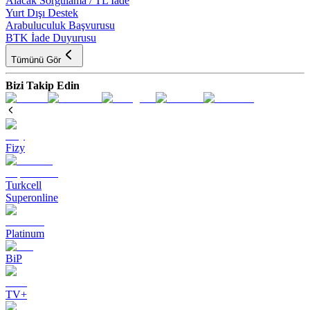
Alacak Sorgulama / TL İade
Yurt Dışı Destek
Arabuluculuk Başvurusu
BTK İade Duyurusu
Tümünü Gör
Bizi Takip Edin
Fizy
Turkcell
Superonline
Platinum
BiP
TV+