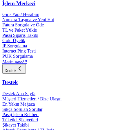
İşlem Merkezi
Giriş Yap / Hesabım
Numara Taşıma ve Yeni Hat
Fatura Sorgula ve Öde
TL ve Paket Yükle
Pasaj Sipariş Takibi
Gold Üyelik
IP Sorgulama
İnternet Ping Testi
PUK Sorgulama
Masterpass™
Destek
Destek
Destek Ana Sayfa
Müşteri Hizmetleri / Bize Ulaşın
En Yakın Mağaza
Sıkça Sorulan Sorular
Pasaj İşlem Rehberi
Tüketici Şikayetleri
Şikayet Takibi