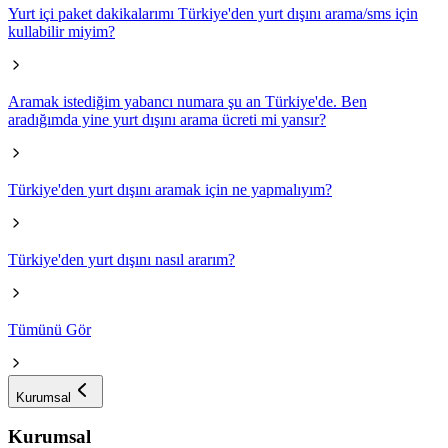
Yurt içi paket dakikalarımı Türkiye'den yurt dışını arama/sms için
kullabilir miyim?
Aramak istediğim yabancı numara şu an Türkiye'de. Ben
aradığımda yine yurt dışını arama ücreti mi yansır?
Türkiye'den yurt dışını aramak için ne yapmalıyım?
Türkiye'den yurt dışını nasıl ararım?
Tümünü Gör
Kurumsal
Kurumsal