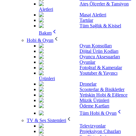
Ateş Ölçerler & Tansiyon
Aletleri
Masaj Aletleri
Tartılar
Tüm Sağlık & Kişisel
Bakım
Hobi & Oyun
Oyun Konsolları
Dijital Ürün Kodları
Oyuncu Aksesuarları
Oyunlar
Fotoğraf & Kameralar
Youtuber & Yayıncı
Ürünleri
Dronelar
Scooterlar & Bisikletler
Yetişkin Hobi & Eğlence
Müzik Ürünleri
Ödeme Kartları
Tüm Hobi & Oyun
TV & Ses Sistemleri
Televizyonlar
Projeksiyon Cihazları