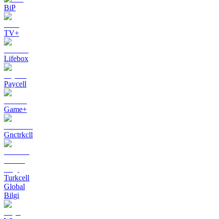
BiP
TV+
Lifebox
Paycell
Game+
Gnctrkcll
Turkcell
Global
Bilgi