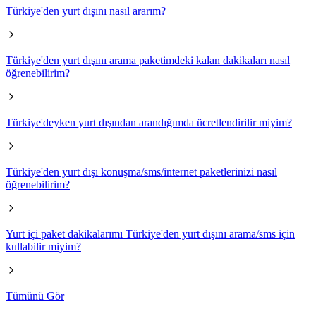
Türkiye'den yurt dışını nasıl ararım?
Türkiye'den yurt dışını arama paketimdeki kalan dakikaları nasıl
öğrenebilirim?
Türkiye'deyken yurt dışından arandığımda ücretlendirilir miyim?
Türkiye'den yurt dışı konuşma/sms/internet paketlerinizi nasıl
öğrenebilirim?
Yurt içi paket dakikalarımı Türkiye'den yurt dışını arama/sms için
kullabilir miyim?
Tümünü Gör