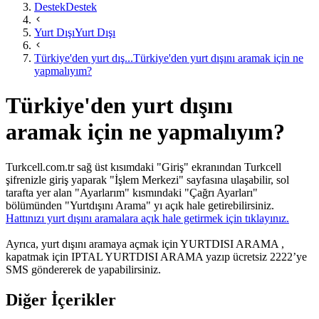
Destek
Destek
Yurt Dışı
Yurt Dışı
Türkiye'den yurt dış...
Türkiye'den yurt dışını aramak için ne
yapmalıyım?
Türkiye'den yurt dışını
aramak için ne yapmalıyım?
Turkcell.com.tr sağ üst kısımdaki "Giriş" ekranından Turkcell
şifrenizle giriş yaparak "İşlem Merkezi" sayfasına ulaşabilir, sol
tarafta yer alan "Ayarlarım" kısmındaki "Çağrı Ayarları"
bölümünden "Yurtdışını Arama" yı açık hale getirebilirsiniz.
Hattınızı yurt dışını aramalara açık hale getirmek için tıklayınız.​
​
Ayrıca, yurt dışını aramaya açmak için YURTDISI ARAMA ,
kapatmak için IPTAL YURTDISI ARAMA yazıp ücretsiz 2222’ye
SMS göndererek de yapabilirsiniz. ​
Diğer İçerikler