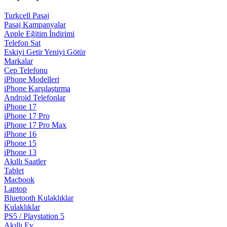
Turkcell Pasaj
Pasaj Kampanyalar
Apple Eğitim İndirimi
Telefon Sat
Eskiyi Getir Yeniyi Götür
Markalar
Cep Telefonu
iPhone Modelleri
iPhone Karşılaştırma
Android Telefonlar
iPhone 17
iPhone 17 Pro
iPhone 17 Pro Max
iPhone 16
iPhone 15
iPhone 13
Akıllı Saatler
Tablet
Macbook
Laptop
Bluetooth Kulaklıklar
Kulaklıklar
PS5 / Playstation 5
Akıllı Ev