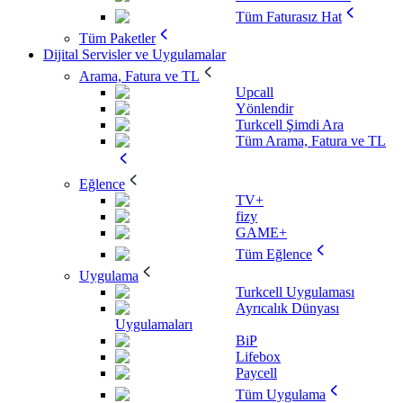
Tüm Faturasız Hat
Tüm Paketler
Dijital Servisler ve Uygulamalar
Arama, Fatura ve TL
Upcall
Yönlendir
Turkcell Şimdi Ara
Tüm Arama, Fatura ve TL
Eğlence
TV+
fizy
GAME+
Tüm Eğlence
Uygulama
Turkcell Uygulaması
Ayrıcalık Dünyası
Uygulamaları
BiP
Lifebox
Paycell
Tüm Uygulama