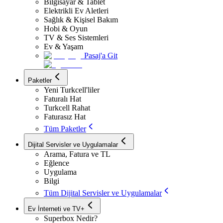
Bilgisayar & Tablet
Elektrikli Ev Aletleri
Sağlık & Kişisel Bakım
Hobi & Oyun
TV & Ses Sistemleri
Ev & Yaşam
Pasaj'a Git
Paketler
Yeni Turkcell'liler
Faturalı Hat
Turkcell Rahat
Faturasız Hat
Tüm Paketler
Dijital Servisler ve Uygulamalar
Arama, Fatura ve TL
Eğlence
Uygulama
Bilgi
Tüm Dijital Servisler ve Uygulamalar
Ev İnterneti ve TV+
Superbox Nedir?