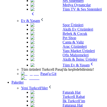
Ses Sistemleri
Medya Oynatıcılar
Tüm TV & Ses Sistemleri
Ev & Yaşam
Spor Ürünleri
Akıllı Ev Çözümleri
Bebek & Çocuk
Pet Shop
Çanta & Valiz
Araç Çözümleri
Yapı Market Ürünleri
Ofis Malzemeleri
Akıllı & İlginç Ürünler
Tüm Ev & Yaşam
Tüm ürünleri Turkcell Pasaj'da keşfedebilirsiniz!
Pasaj'a Git
Paketler
Yeni Turkcell'liler
Faturalı Hat
Turkcell Rahat
İlk Turkcell’im
Faturasız Hat