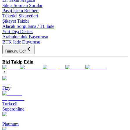
En Yakın Mağaza
Sıkça Sorulan Sorular
Pasaj İşlem Rehberi
Tüketici Şikayetleri
Şikayet Takibi
Alacak Sorgulama / TL İade
Yurt Dışı Destek
Arabuluculuk Başvurusu
BTK İade Duyurusu
Tümünü Gör
Bizi Takip Edin
Fizy
Turkcell
Superonline
Platinum