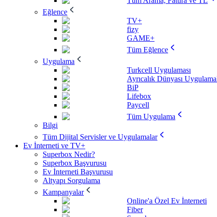
Tüm Arama, Fatura ve TL
Eğlence
TV+
fizy
GAME+
Tüm Eğlence
Uygulama
Turkcell Uygulaması
Ayrıcalık Dünyası Uygulamal
BiP
Lifebox
Paycell
Tüm Uygulama
Bilgi
Tüm Dijital Servisler ve Uygulamalar
Ev İnterneti ve TV+
Superbox Nedir?
Superbox Başvurusu
Ev İnterneti Başvurusu
Altyapı Sorgulama
Kampanyalar
Online'a Özel Ev İnterneti
Fiber