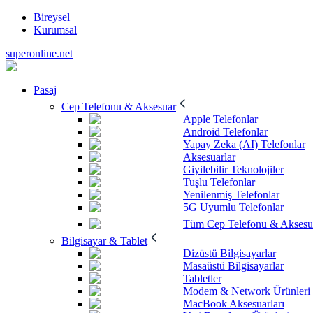
Bireysel
Kurumsal
superonline.net
Pasaj
Cep Telefonu & Aksesuar
Apple Telefonlar
Android Telefonlar
Yapay Zeka (AI) Telefonlar
Aksesuarlar
Giyilebilir Teknolojiler
Tuşlu Telefonlar
Yenilenmiş Telefonlar
5G Uyumlu Telefonlar
Tüm Cep Telefonu & Aksesu
Bilgisayar & Tablet
Dizüstü Bilgisayarlar
Masaüstü Bilgisayarlar
Tabletler
Modem & Network Ürünleri
MacBook Aksesuarları