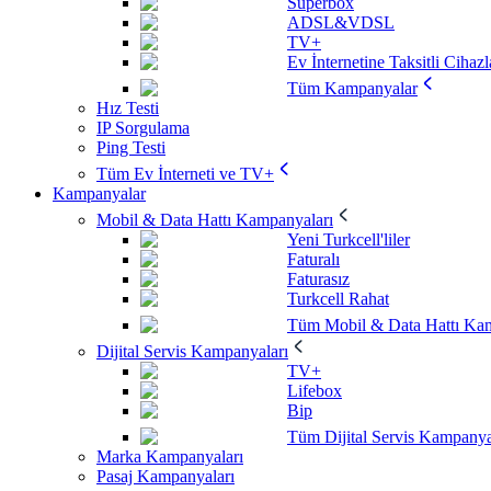
Superbox
ADSL&VDSL
TV+
Ev İnternetine Taksitli Cihazl
Tüm Kampanyalar
Hız Testi
IP Sorgulama
Ping Testi
Tüm Ev İnterneti ve TV+
Kampanyalar
Mobil & Data Hattı Kampanyaları
Yeni Turkcell'liler
Faturalı
Faturasız
Turkcell Rahat
Tüm Mobil & Data Hattı Kam
Dijital Servis Kampanyaları
TV+
Lifebox
Bip
Tüm Dijital Servis Kampanya
Marka Kampanyaları
Pasaj Kampanyaları