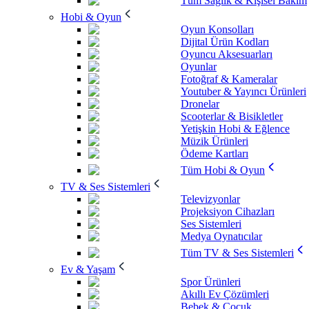
Tüm Sağlık & Kişisel Bakım
Hobi & Oyun
Oyun Konsolları
Dijital Ürün Kodları
Oyuncu Aksesuarları
Oyunlar
Fotoğraf & Kameralar
Youtuber & Yayıncı Ürünleri
Dronelar
Scooterlar & Bisikletler
Yetişkin Hobi & Eğlence
Müzik Ürünleri
Ödeme Kartları
Tüm Hobi & Oyun
TV & Ses Sistemleri
Televizyonlar
Projeksiyon Cihazları
Ses Sistemleri
Medya Oynatıcılar
Tüm TV & Ses Sistemleri
Ev & Yaşam
Spor Ürünleri
Akıllı Ev Çözümleri
Bebek & Çocuk