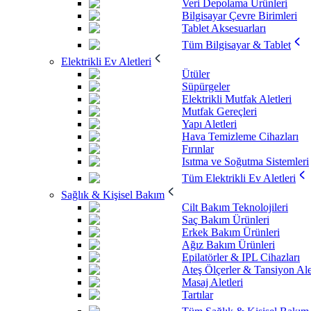
Veri Depolama Ürünleri
Bilgisayar Çevre Birimleri
Tablet Aksesuarları
Tüm Bilgisayar & Tablet
Elektrikli Ev Aletleri
Ütüler
Süpürgeler
Elektrikli Mutfak Aletleri
Mutfak Gereçleri
Yapı Aletleri
Hava Temizleme Cihazları
Fırınlar
Isıtma ve Soğutma Sistemleri
Tüm Elektrikli Ev Aletleri
Sağlık & Kişisel Bakım
Cilt Bakım Teknolojileri
Saç Bakım Ürünleri
Erkek Bakım Ürünleri
Ağız Bakım Ürünleri
Epilatörler & IPL Cihazları
Ateş Ölçerler & Tansiyon Ale
Masaj Aletleri
Tartılar