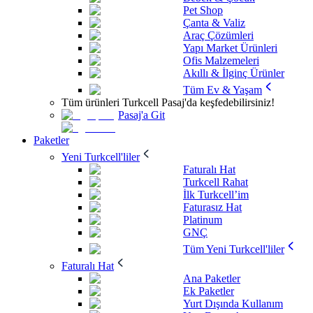
Pet Shop
Çanta & Valiz
Araç Çözümleri
Yapı Market Ürünleri
Ofis Malzemeleri
Akıllı & İlginç Ürünler
Tüm Ev & Yaşam
Tüm ürünleri Turkcell Pasaj'da keşfedebilirsiniz!
Pasaj'a Git
Paketler
Yeni Turkcell'liler
Faturalı Hat
Turkcell Rahat
İlk Turkcell’im
Faturasız Hat
Platinum
GNÇ
Tüm Yeni Turkcell'liler
Faturalı Hat
Ana Paketler
Ek Paketler
Yurt Dışında Kullanım