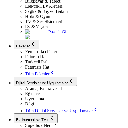
Bilgisayar & Tablet
Elektrikli Ev Aletleri
Sağlık & Kişisel Bakım
Hobi & Oyun
TV & Ses Sistemleri
Ev & Yaşam
Pasaj'a Git
Paketler
Yeni Turkcell'liler
Faturalı Hat
Turkcell Rahat
Faturasız Hat
Tüm Paketler
Dijital Servisler ve Uygulamalar
Arama, Fatura ve TL
Eğlence
Uygulama
Bilgi
Tüm Dijital Servisler ve Uygulamalar
Ev İnterneti ve TV+
Superbox Nedir?