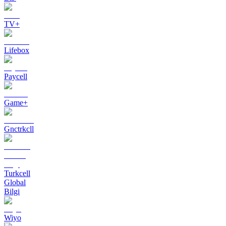
TV+
Lifebox
Paycell
Game+
Gnctrkcll
Turkcell
Global
Bilgi
Wiyo