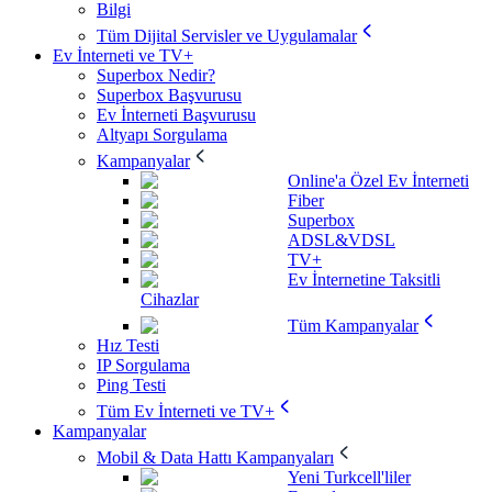
Bilgi
Tüm Dijital Servisler ve Uygulamalar
Ev İnterneti ve TV+
Superbox Nedir?
Superbox Başvurusu
Ev İnterneti Başvurusu
Altyapı Sorgulama
Kampanyalar
Online'a Özel Ev İnterneti
Fiber
Superbox
ADSL&VDSL
TV+
Ev İnternetine Taksitli
Cihazlar
Tüm Kampanyalar
Hız Testi
IP Sorgulama
Ping Testi
Tüm Ev İnterneti ve TV+
Kampanyalar
Mobil & Data Hattı Kampanyaları
Yeni Turkcell'liler