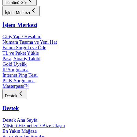
Tümünü Gör
İşlem Merkezi
İşlem Merkezi
Giriş Yap / Hesabım
Numara Taşıma ve Yeni Hat
Fatura Sorgula ve Öde
TL ve Paket Yükle
Pasaj Sipariş Takibi
Gold Üyelik
IP Sorgulama
İnternet Ping Testi
PUK Sorgulama
Masterpass™
Destek
Destek
Destek Ana Sayfa
Müşteri Hizmetleri / Bize Ulaşın
En Yakın Mağaza
Sıkça Sorulan Sorular