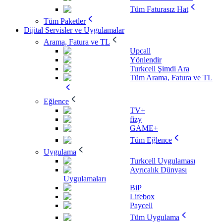
Tüm Faturasız Hat
Tüm Paketler
Dijital Servisler ve Uygulamalar
Arama, Fatura ve TL
Upcall
Yönlendir
Turkcell Şimdi Ara
Tüm Arama, Fatura ve TL
Eğlence
TV+
fizy
GAME+
Tüm Eğlence
Uygulama
Turkcell Uygulaması
Ayrıcalık Dünyası
Uygulamaları
BiP
Lifebox
Paycell
Tüm Uygulama