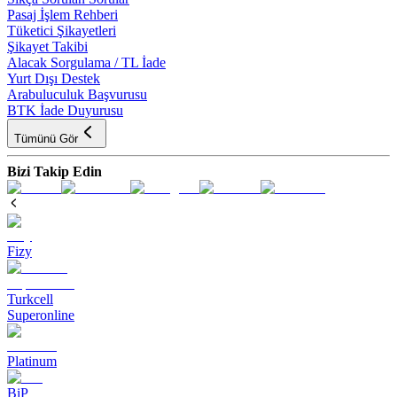
Pasaj İşlem Rehberi
Tüketici Şikayetleri
Şikayet Takibi
Alacak Sorgulama / TL İade
Yurt Dışı Destek
Arabuluculuk Başvurusu
BTK İade Duyurusu
Tümünü Gör
Bizi Takip Edin
Fizy
Turkcell
Superonline
Platinum
BiP