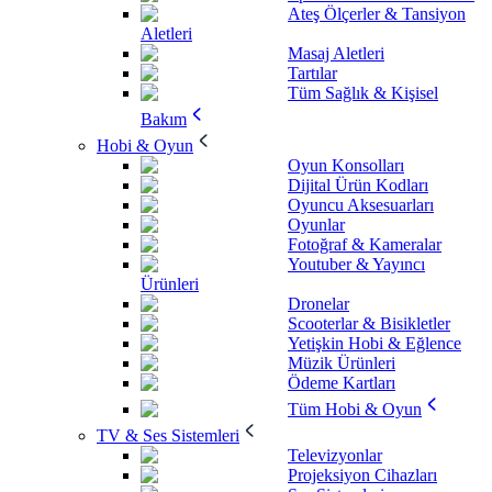
Ateş Ölçerler & Tansiyon
Aletleri
Masaj Aletleri
Tartılar
Tüm Sağlık & Kişisel
Bakım
Hobi & Oyun
Oyun Konsolları
Dijital Ürün Kodları
Oyuncu Aksesuarları
Oyunlar
Fotoğraf & Kameralar
Youtuber & Yayıncı
Ürünleri
Dronelar
Scooterlar & Bisikletler
Yetişkin Hobi & Eğlence
Müzik Ürünleri
Ödeme Kartları
Tüm Hobi & Oyun
TV & Ses Sistemleri
Televizyonlar
Projeksiyon Cihazları