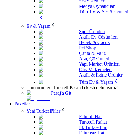
Ses Sistemleri
Medya Oynatıcılar
Tüm TV & Ses Sistemleri
Ev & Yaşam
Spor Ürünleri
Akıllı Ev Çözümleri
Bebek & Çocuk
Pet Shop
Çanta & Valiz
Araç Çözümleri
Yapı Market Ürünleri
Ofis Malzemeleri
Akıllı & İlginç Ürünler
Tüm Ev & Yaşam
Tüm ürünleri Turkcell Pasaj'da keşfedebilirsiniz!
Pasaj'a Git
Paketler
Yeni Turkcell'liler
Faturalı Hat
Turkcell Rahat
İlk Turkcell’im
Faturasız Hat