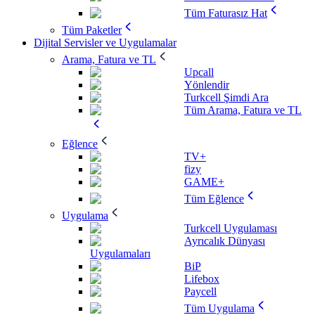
Tüm Faturasız Hat
Tüm Paketler
Dijital Servisler ve Uygulamalar
Arama, Fatura ve TL
Upcall
Yönlendir
Turkcell Şimdi Ara
Tüm Arama, Fatura ve TL
Eğlence
TV+
fizy
GAME+
Tüm Eğlence
Uygulama
Turkcell Uygulaması
Ayrıcalık Dünyası
Uygulamaları
BiP
Lifebox
Paycell
Tüm Uygulama