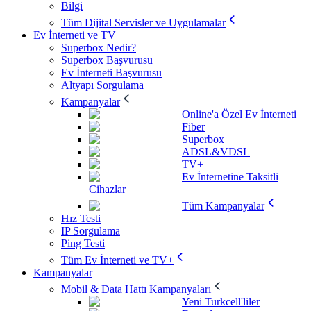
Bilgi
Tüm Dijital Servisler ve Uygulamalar
Ev İnterneti ve TV+
Superbox Nedir?
Superbox Başvurusu
Ev İnterneti Başvurusu
Altyapı Sorgulama
Kampanyalar
Online'a Özel Ev İnterneti
Fiber
Superbox
ADSL&VDSL
TV+
Ev İnternetine Taksitli
Cihazlar
Tüm Kampanyalar
Hız Testi
IP Sorgulama
Ping Testi
Tüm Ev İnterneti ve TV+
Kampanyalar
Mobil & Data Hattı Kampanyaları
Yeni Turkcell'liler