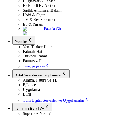
Bilgisayar & Tablet
Elektrikli Ev Aletleri
Sağlık & Kişisel Bakım
Hobi & Oyun
TV & Ses Sistemleri
Ev & Yaşam
Pasaj'a Git
Paketler
Yeni Turkcell'liler
Faturalı Hat
Turkcell Rahat
Faturasız Hat
Tüm Paketler
Dijital Servisler ve Uygulamalar
Arama, Fatura ve TL
Eğlence
Uygulama
Bilgi
Tüm Dijital Servisler ve Uygulamalar
Ev İnterneti ve TV+
Superbox Nedir?