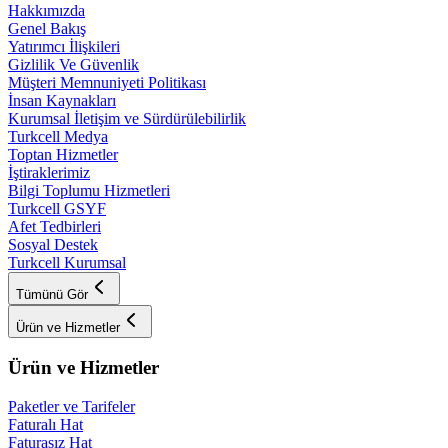
Hakkımızda
Genel Bakış
Yatırımcı İlişkileri
Gizlilik Ve Güvenlik
Müşteri Memnuniyeti Politikası
İnsan Kaynakları
Kurumsal İletişim ve Sürdürülebilirlik
Turkcell Medya
Toptan Hizmetler
İştiraklerimiz
Bilgi Toplumu Hizmetleri
Turkcell GSYF
Afet Tedbirleri
Sosyal Destek
Turkcell Kurumsal
Tümünü Gör
Ürün ve Hizmetler
Ürün ve Hizmetler
Paketler ve Tarifeler
Faturalı Hat
Faturasız Hat