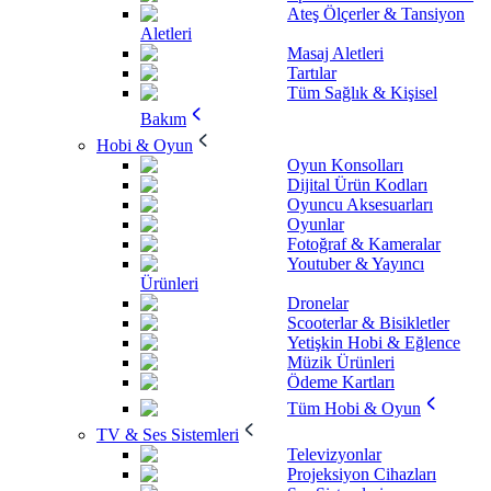
Ateş Ölçerler & Tansiyon
Aletleri
Masaj Aletleri
Tartılar
Tüm Sağlık & Kişisel
Bakım
Hobi & Oyun
Oyun Konsolları
Dijital Ürün Kodları
Oyuncu Aksesuarları
Oyunlar
Fotoğraf & Kameralar
Youtuber & Yayıncı
Ürünleri
Dronelar
Scooterlar & Bisikletler
Yetişkin Hobi & Eğlence
Müzik Ürünleri
Ödeme Kartları
Tüm Hobi & Oyun
TV & Ses Sistemleri
Televizyonlar
Projeksiyon Cihazları