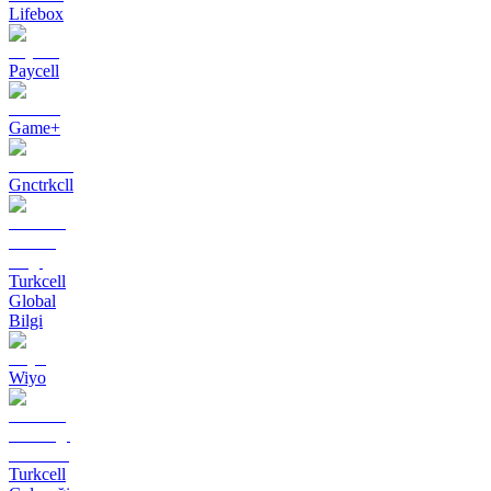
Lifebox
Paycell
Game+
Gnctrkcll
Turkcell
Global
Bilgi
Wiyo
Turkcell