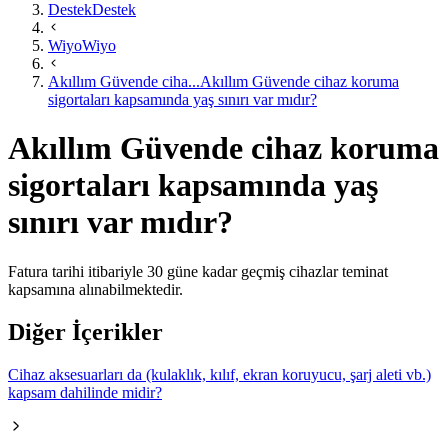
Destek
Destek
Wiyo
Wiyo
Akıllım Güvende ciha...
Akıllım Güvende cihaz koruma
sigortaları kapsamında yaş sınırı var mıdır?
Akıllım Güvende cihaz koruma
sigortaları kapsamında yaş
sınırı var mıdır?
Fatura tarihi itibariyle 30 güne kadar geçmiş cihazlar teminat
kapsamına alınabilmektedir.​​
Diğer İçerikler
Cihaz aksesuarları da (kulaklık, kılıf, ekran koruyucu, şarj aleti vb.)
kapsam dahilinde midir?