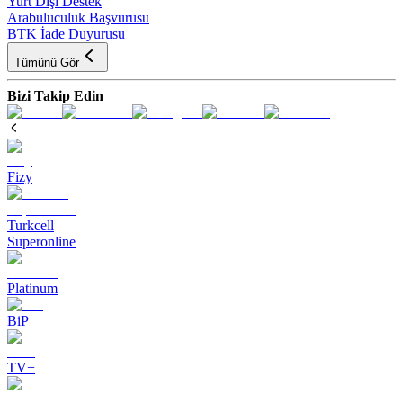
Yurt Dışı Destek
Arabuluculuk Başvurusu
BTK İade Duyurusu
Tümünü Gör
Bizi Takip Edin
Fizy
Turkcell
Superonline
Platinum
BiP
TV+