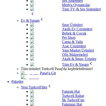
Ses Sistemleri
Medya Oynatıcılar
Tüm TV & Ses Sistemleri
Ev & Yaşam
Spor Ürünleri
Akıllı Ev Çözümleri
Bebek & Çocuk
Pet Shop
Çanta & Valiz
Araç Çözümleri
Yapı Market Ürünleri
Ofis Malzemeleri
Akıllı & İlginç Ürünler
Tüm Ev & Yaşam
Tüm ürünleri Turkcell Pasaj'da keşfedebilirsiniz!
Pasaj'a Git
Paketler
Yeni Turkcell'liler
Faturalı Hat
Turkcell Rahat
İlk Turkcell’im
Faturasız Hat