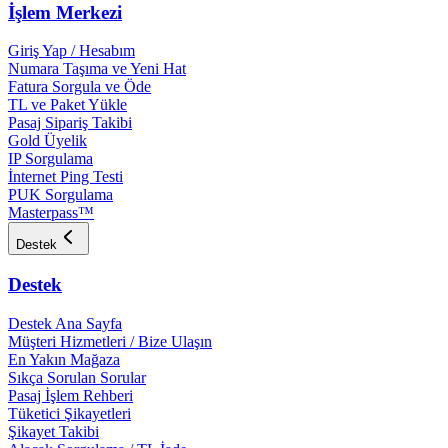
İşlem Merkezi
Giriş Yap / Hesabım
Numara Taşıma ve Yeni Hat
Fatura Sorgula ve Öde
TL ve Paket Yükle
Pasaj Sipariş Takibi
Gold Üyelik
IP Sorgulama
İnternet Ping Testi
PUK Sorgulama
Masterpass™
Destek
Destek
Destek Ana Sayfa
Müşteri Hizmetleri / Bize Ulaşın
En Yakın Mağaza
Sıkça Sorulan Sorular
Pasaj İşlem Rehberi
Tüketici Şikayetleri
Şikayet Takibi