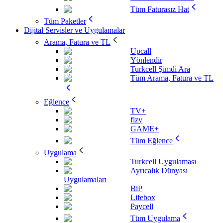
Tüm Faturasız Hat
Tüm Paketler
Dijital Servisler ve Uygulamalar
Arama, Fatura ve TL
Upcall
Yönlendir
Turkcell Şimdi Ara
Tüm Arama, Fatura ve TL
Eğlence
TV+
fizy
GAME+
Tüm Eğlence
Uygulama
Turkcell Uygulaması
Ayrıcalık Dünyası
Uygulamaları
BiP
Lifebox
Paycell
Tüm Uygulama