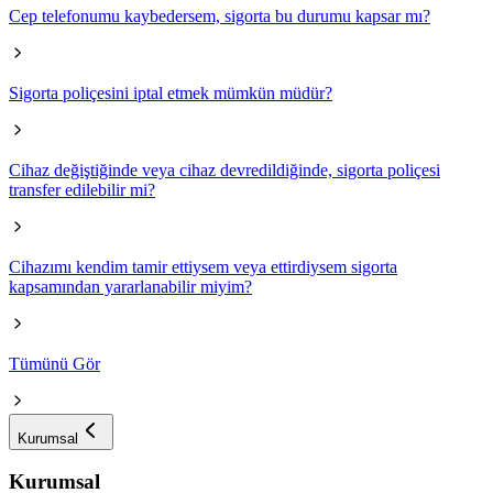
Cep telefonumu kaybedersem, sigorta bu durumu kapsar mı?
Sigorta poliçesini iptal etmek mümkün müdür?
Cihaz değiştiğinde veya cihaz devredildiğinde, sigorta poliçesi
transfer edilebilir mi?
Cihazımı kendim tamir ettiysem veya ettirdiysem sigorta
kapsamından yararlanabilir miyim?
Tümünü Gör
Kurumsal
Kurumsal