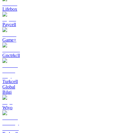
Lifebox
Paycell
Game+
Gnctrkcll
Turkcell
Global
Bilgi
Wiyo