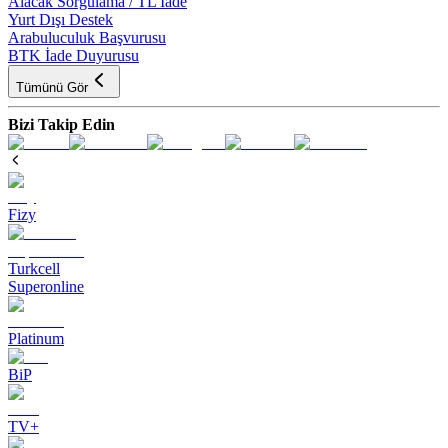
Alacak Sorgulama / TL İade
Yurt Dışı Destek
Arabuluculuk Başvurusu
BTK İade Duyurusu
Tümünü Gör
Bizi Takip Edin
Fizy
Turkcell
Superonline
Platinum
BiP
TV+