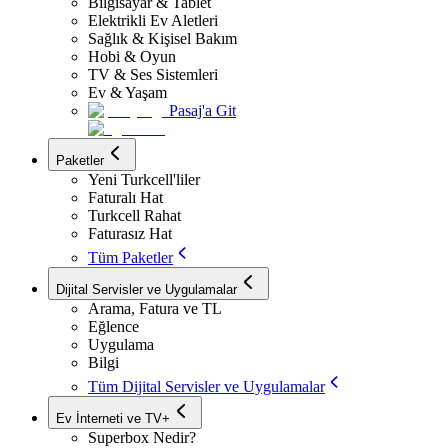
Bilgisayar & Tablet
Elektrikli Ev Aletleri
Sağlık & Kişisel Bakım
Hobi & Oyun
TV & Ses Sistemleri
Ev & Yaşam
Pasaj'a Git
Paketler
Yeni Turkcell'liler
Faturalı Hat
Turkcell Rahat
Faturasız Hat
Tüm Paketler
Dijital Servisler ve Uygulamalar
Arama, Fatura ve TL
Eğlence
Uygulama
Bilgi
Tüm Dijital Servisler ve Uygulamalar
Ev İnterneti ve TV+
Superbox Nedir?