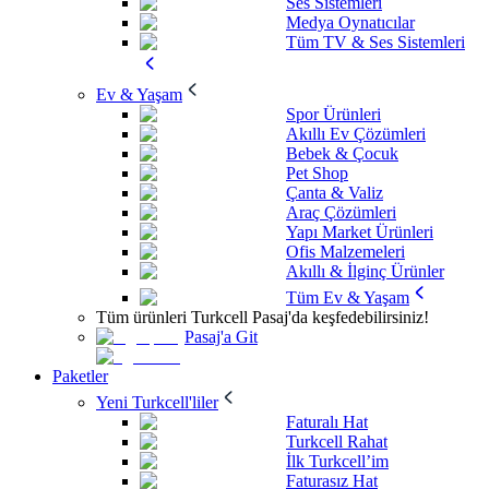
Ses Sistemleri
Medya Oynatıcılar
Tüm TV & Ses Sistemleri
Ev & Yaşam
Spor Ürünleri
Akıllı Ev Çözümleri
Bebek & Çocuk
Pet Shop
Çanta & Valiz
Araç Çözümleri
Yapı Market Ürünleri
Ofis Malzemeleri
Akıllı & İlginç Ürünler
Tüm Ev & Yaşam
Tüm ürünleri Turkcell Pasaj'da keşfedebilirsiniz!
Pasaj'a Git
Paketler
Yeni Turkcell'liler
Faturalı Hat
Turkcell Rahat
İlk Turkcell’im
Faturasız Hat