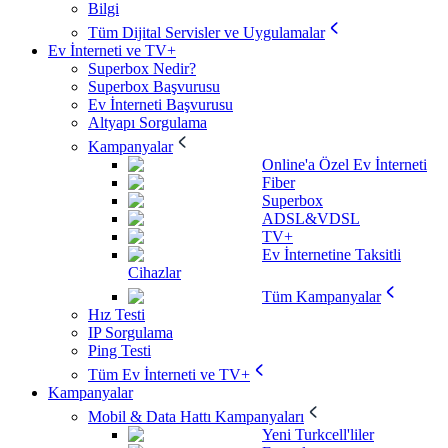
Bilgi
Tüm Dijital Servisler ve Uygulamalar
Ev İnterneti ve TV+
Superbox Nedir?
Superbox Başvurusu
Ev İnterneti Başvurusu
Altyapı Sorgulama
Kampanyalar
Online'a Özel Ev İnterneti
Fiber
Superbox
ADSL&VDSL
TV+
Ev İnternetine Taksitli
Cihazlar
Tüm Kampanyalar
Hız Testi
IP Sorgulama
Ping Testi
Tüm Ev İnterneti ve TV+
Kampanyalar
Mobil & Data Hattı Kampanyaları
Yeni Turkcell'liler