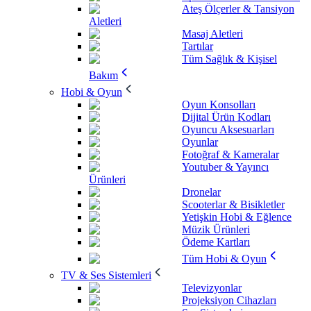
Ateş Ölçerler & Tansiyon
Aletleri
Masaj Aletleri
Tartılar
Tüm Sağlık & Kişisel
Bakım
Hobi & Oyun
Oyun Konsolları
Dijital Ürün Kodları
Oyuncu Aksesuarları
Oyunlar
Fotoğraf & Kameralar
Youtuber & Yayıncı
Ürünleri
Dronelar
Scooterlar & Bisikletler
Yetişkin Hobi & Eğlence
Müzik Ürünleri
Ödeme Kartları
Tüm Hobi & Oyun
TV & Ses Sistemleri
Televizyonlar
Projeksiyon Cihazları