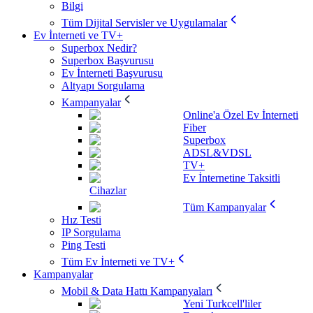
Bilgi
Tüm Dijital Servisler ve Uygulamalar
Ev İnterneti ve TV+
Superbox Nedir?
Superbox Başvurusu
Ev İnterneti Başvurusu
Altyapı Sorgulama
Kampanyalar
Online'a Özel Ev İnterneti
Fiber
Superbox
ADSL&VDSL
TV+
Ev İnternetine Taksitli
Cihazlar
Tüm Kampanyalar
Hız Testi
IP Sorgulama
Ping Testi
Tüm Ev İnterneti ve TV+
Kampanyalar
Mobil & Data Hattı Kampanyaları
Yeni Turkcell'liler