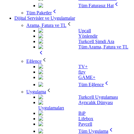
Tüm Faturasız Hat
Tüm Paketler
Dijital Servisler ve Uygulamalar
Arama, Fatura ve TL
Upcall
Yönlendir
Turkcell Şimdi Ara
Tüm Arama, Fatura ve TL
Eğlence
TV+
fizy
GAME+
Tüm Eğlence
Uygulama
Turkcell Uygulaması
Ayrıcalık Dünyası
Uygulamaları
BiP
Lifebox
Paycell
Tüm Uygulama