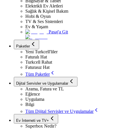
Bilgisayar & Tablet
Elektrikli Ev Aletleri
Sağlık & Kişisel Bakım
Hobi & Oyun
TV & Ses Sistemleri
Ev & Yaşam
Pasaj'a Git
Paketler
Yeni Turkcell'liler
Faturalı Hat
Turkcell Rahat
Faturasız Hat
Tüm Paketler
Dijital Servisler ve Uygulamalar
Arama, Fatura ve TL
Eğlence
Uygulama
Bilgi
Tüm Dijital Servisler ve Uygulamalar
Ev İnterneti ve TV+
Superbox Nedir?