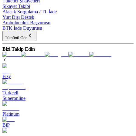
Tüketici Şikayetleri
Şikayet Takibi
Alacak Sorgulama / TL İade
Yurt Dışı Destek
Arabuluculuk Başvurusu
BTK İade Duyurusu
Tümünü Gör
Bizi Takip Edin
Fizy
Turkcell
Superonline
Platinum
BiP