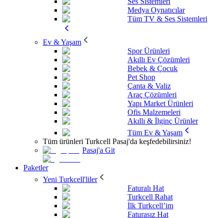
Ses Sistemleri
Medya Oynatıcılar
Tüm TV & Ses Sistemleri
Ev & Yaşam
Spor Ürünleri
Akıllı Ev Çözümleri
Bebek & Çocuk
Pet Shop
Çanta & Valiz
Araç Çözümleri
Yapı Market Ürünleri
Ofis Malzemeleri
Akıllı & İlginç Ürünler
Tüm Ev & Yaşam
Tüm ürünleri Turkcell Pasaj'da keşfedebilirsiniz!
Pasaj'a Git
Paketler
Yeni Turkcell'liler
Faturalı Hat
Turkcell Rahat
İlk Turkcell’im
Faturasız Hat