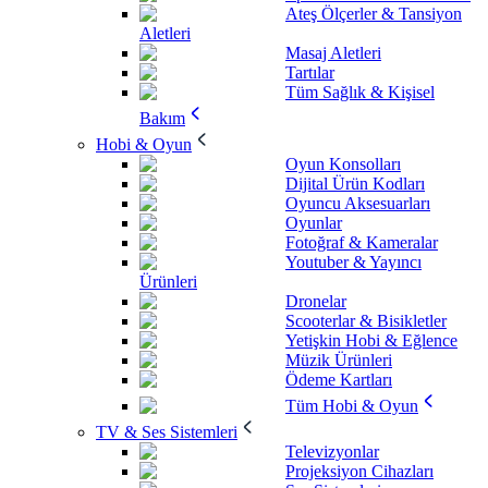
Ateş Ölçerler & Tansiyon
Aletleri
Masaj Aletleri
Tartılar
Tüm Sağlık & Kişisel
Bakım
Hobi & Oyun
Oyun Konsolları
Dijital Ürün Kodları
Oyuncu Aksesuarları
Oyunlar
Fotoğraf & Kameralar
Youtuber & Yayıncı
Ürünleri
Dronelar
Scooterlar & Bisikletler
Yetişkin Hobi & Eğlence
Müzik Ürünleri
Ödeme Kartları
Tüm Hobi & Oyun
TV & Ses Sistemleri
Televizyonlar
Projeksiyon Cihazları