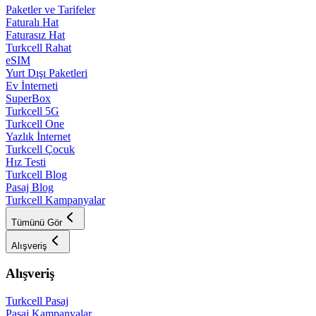
Paketler ve Tarifeler
Faturalı Hat
Faturasız Hat
Turkcell Rahat
eSIM
Yurt Dışı Paketleri
Ev İnterneti
SuperBox
Turkcell 5G
Turkcell One
Yazlık İnternet
Turkcell Çocuk
Hız Testi
Turkcell Blog
Pasaj Blog
Turkcell Kampanyalar
Tümünü Gör
Alışveriş
Alışveriş
Turkcell Pasaj
Pasaj Kampanyalar