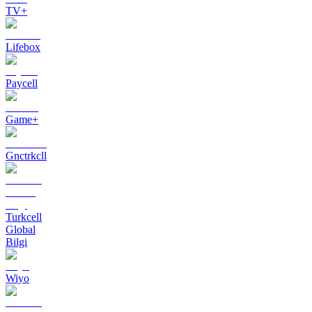
TV+
Lifebox
Paycell
Game+
Gnctrkcll
Turkcell
Global
Bilgi
Wiyo