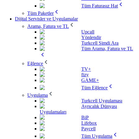
Tüm Faturasız Hat
Tüm Paketler
Dijital Servisler ve Uygulamalar
Arama, Fatura ve TL
Upcall
Yönlendir
Turkcell Şimdi Ara
Tüm Arama, Fatura ve TL
Eğlence
TV+
fizy
GAME+
Tüm Eğlence
Uygulama
Turkcell Uygulaması
Ayrıcalık Dünyası
Uygulamaları
BiP
Lifebox
Paycell
Tüm Uygulama