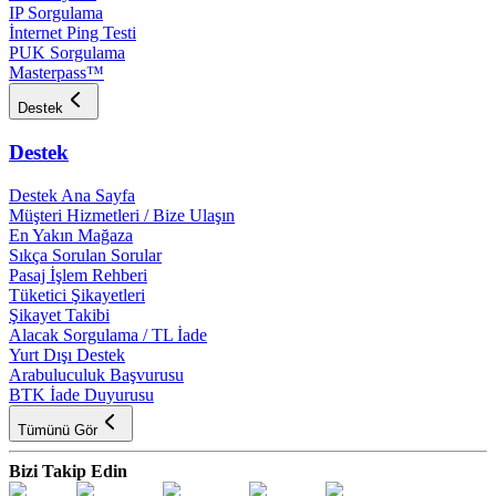
IP Sorgulama
İnternet Ping Testi
PUK Sorgulama
Masterpass™
Destek
Destek
Destek Ana Sayfa
Müşteri Hizmetleri / Bize Ulaşın
En Yakın Mağaza
Sıkça Sorulan Sorular
Pasaj İşlem Rehberi
Tüketici Şikayetleri
Şikayet Takibi
Alacak Sorgulama / TL İade
Yurt Dışı Destek
Arabuluculuk Başvurusu
BTK İade Duyurusu
Tümünü Gör
Bizi Takip Edin