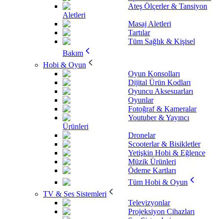
Ateş Ölçerler & Tansiyon
Aletleri
Masaj Aletleri
Tartılar
Tüm Sağlık & Kişisel
Bakım
Hobi & Oyun
Oyun Konsolları
Dijital Ürün Kodları
Oyuncu Aksesuarları
Oyunlar
Fotoğraf & Kameralar
Youtuber & Yayıncı
Ürünleri
Dronelar
Scooterlar & Bisikletler
Yetişkin Hobi & Eğlence
Müzik Ürünleri
Ödeme Kartları
Tüm Hobi & Oyun
TV & Ses Sistemleri
Televizyonlar
Projeksiyon Cihazları