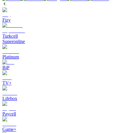
Fizy
Turkcell
Superonline
Platinum
BiP
TV+
Lifebox
Paycell
Game+