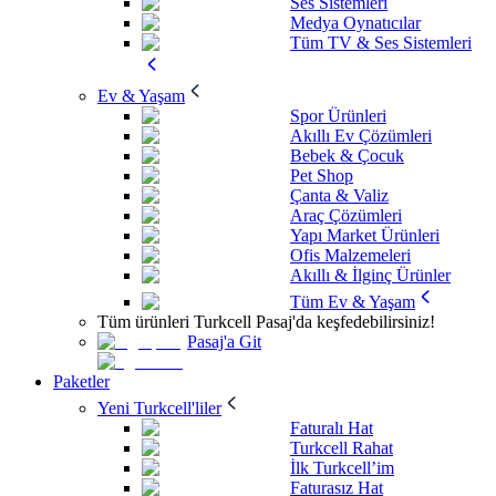
Ses Sistemleri
Medya Oynatıcılar
Tüm TV & Ses Sistemleri
Ev & Yaşam
Spor Ürünleri
Akıllı Ev Çözümleri
Bebek & Çocuk
Pet Shop
Çanta & Valiz
Araç Çözümleri
Yapı Market Ürünleri
Ofis Malzemeleri
Akıllı & İlginç Ürünler
Tüm Ev & Yaşam
Tüm ürünleri Turkcell Pasaj'da keşfedebilirsiniz!
Pasaj'a Git
Paketler
Yeni Turkcell'liler
Faturalı Hat
Turkcell Rahat
İlk Turkcell’im
Faturasız Hat