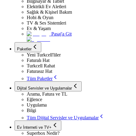
Bilgisayar & Tablet
Elektrikli Ev Aletleri
Sağlık & Kişisel Bakım
Hobi & Oyun
TV & Ses Sistemleri
Ev & Yaşam
Pasaj'a Git
Paketler
Yeni Turkcell'liler
Faturalı Hat
Turkcell Rahat
Faturasız Hat
Tüm Paketler
Dijital Servisler ve Uygulamalar
Arama, Fatura ve TL
Eğlence
Uygulama
Bilgi
Tüm Dijital Servisler ve Uygulamalar
Ev İnterneti ve TV+
Superbox Nedir?