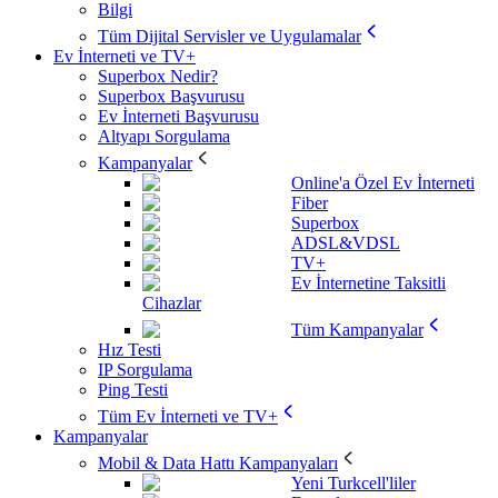
Bilgi
Tüm Dijital Servisler ve Uygulamalar
Ev İnterneti ve TV+
Superbox Nedir?
Superbox Başvurusu
Ev İnterneti Başvurusu
Altyapı Sorgulama
Kampanyalar
Online'a Özel Ev İnterneti
Fiber
Superbox
ADSL&VDSL
TV+
Ev İnternetine Taksitli
Cihazlar
Tüm Kampanyalar
Hız Testi
IP Sorgulama
Ping Testi
Tüm Ev İnterneti ve TV+
Kampanyalar
Mobil & Data Hattı Kampanyaları
Yeni Turkcell'liler