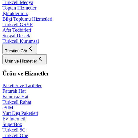
Turkcell Medya
Toptan Hizmetler
İştiraklerimiz
Bilgi Toplumu Hizmetleri
Turkcell GSYF
Afet Tedbirleri
Sosyal Destek
Turkcell Kurumsal
Tümünü Gör
Ürün ve Hizmetler
Ürün ve Hizmetler
Paketler ve Tarifeler
Faturalı Hat
Faturasız Hat
Turkcell Rahat
eSIM
Yurt Dışı Paketleri
Ev İnterneti
SuperBox
Turkcell 5G
Turkcell One