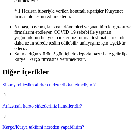
edilmektedir.
* 1 Haziran itibariyle verilen kontratlı siparişler Kuryenet
firması ile teslim edilmektedir.
Yılbaşı, bayram, lansman dönemleri ve şuan tüm kargo-kurye
firmalarını etkileyen COVİD-19 sebebi ile yaşanan
yoğunluktan dolayı siparişleriniz normal teslimat süresinden
daha uzun sürede teslim edilebilir, anlayışınız için teşekkür
ederiz.​
​Satın aldığınız ürün 2 gün içinde depoda h​azır hale getirilip
kurye - kargo firmasına verilmektedir.​
Diğer İçerikler
Siparişimi teslim alırken nelere dikkat etmeliyim?
Anlaşmalı kargo şirketleriniz hangileridir?
Kargo/Kurye takibini nereden yapabilirim?