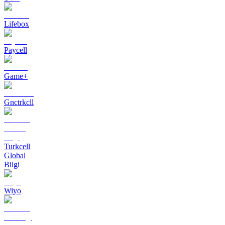
Lifebox
Paycell
Game+
Gnctrkcll
Turkcell
Global
Bilgi
Wiyo