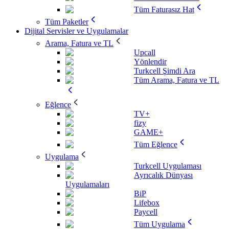
Tüm Faturasız Hat
Tüm Paketler
Dijital Servisler ve Uygulamalar
Arama, Fatura ve TL
Upcall
Yönlendir
Turkcell Şimdi Ara
Tüm Arama, Fatura ve TL
Eğlence
TV+
fizy
GAME+
Tüm Eğlence
Uygulama
Turkcell Uygulaması
Ayrıcalık Dünyası
Uygulamaları
BiP
Lifebox
Paycell
Tüm Uygulama