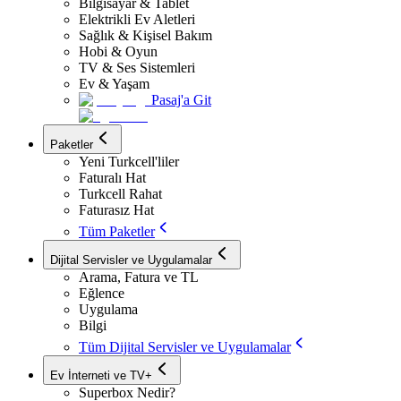
Bilgisayar & Tablet
Elektrikli Ev Aletleri
Sağlık & Kişisel Bakım
Hobi & Oyun
TV & Ses Sistemleri
Ev & Yaşam
Pasaj'a Git
Paketler
Yeni Turkcell'liler
Faturalı Hat
Turkcell Rahat
Faturasız Hat
Tüm Paketler
Dijital Servisler ve Uygulamalar
Arama, Fatura ve TL
Eğlence
Uygulama
Bilgi
Tüm Dijital Servisler ve Uygulamalar
Ev İnterneti ve TV+
Superbox Nedir?