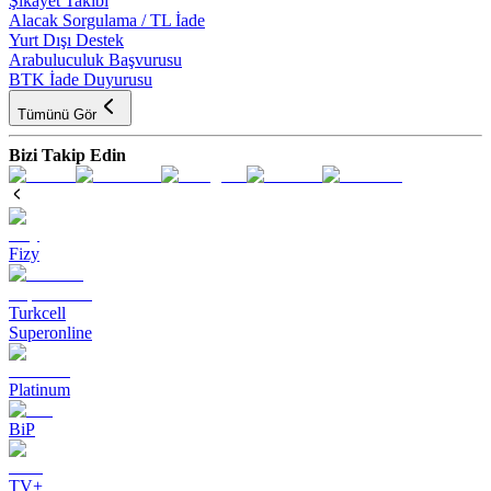
Şikayet Takibi
Alacak Sorgulama / TL İade
Yurt Dışı Destek
Arabuluculuk Başvurusu
BTK İade Duyurusu
Tümünü Gör
Bizi Takip Edin
Fizy
Turkcell
Superonline
Platinum
BiP
TV+