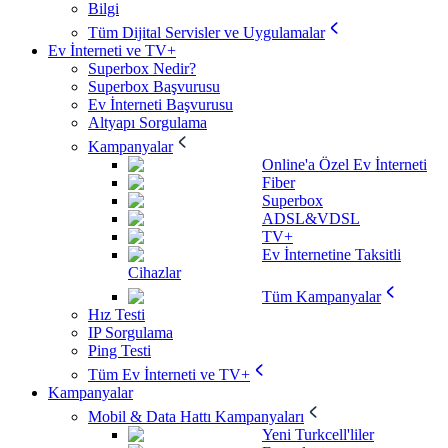
Bilgi
Tüm Dijital Servisler ve Uygulamalar
Ev İnterneti ve TV+
Superbox Nedir?
Superbox Başvurusu
Ev İnterneti Başvurusu
Altyapı Sorgulama
Kampanyalar
Online'a Özel Ev İnterneti
Fiber
Superbox
ADSL&VDSL
TV+
Ev İnternetine Taksitli
Cihazlar
Tüm Kampanyalar
Hız Testi
IP Sorgulama
Ping Testi
Tüm Ev İnterneti ve TV+
Kampanyalar
Mobil & Data Hattı Kampanyaları
Yeni Turkcell'liler