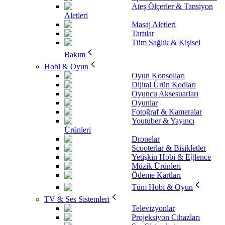
Ateş Ölçerler & Tansiyon
Aletleri
Masaj Aletleri
Tartılar
Tüm Sağlık & Kişisel
Bakım
Hobi & Oyun
Oyun Konsolları
Dijital Ürün Kodları
Oyuncu Aksesuarları
Oyunlar
Fotoğraf & Kameralar
Youtuber & Yayıncı
Ürünleri
Dronelar
Scooterlar & Bisikletler
Yetişkin Hobi & Eğlence
Müzik Ürünleri
Ödeme Kartları
Tüm Hobi & Oyun
TV & Ses Sistemleri
Televizyonlar
Projeksiyon Cihazları