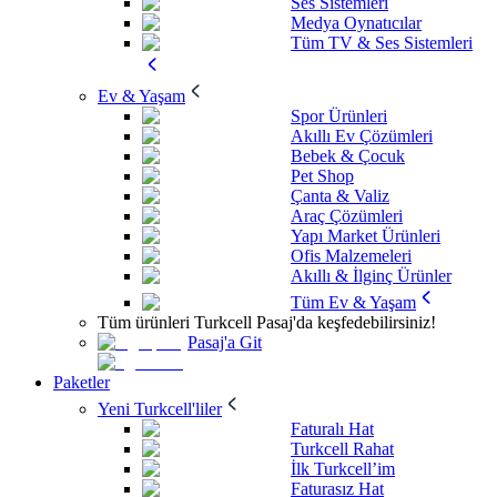
Ses Sistemleri
Medya Oynatıcılar
Tüm TV & Ses Sistemleri
Ev & Yaşam
Spor Ürünleri
Akıllı Ev Çözümleri
Bebek & Çocuk
Pet Shop
Çanta & Valiz
Araç Çözümleri
Yapı Market Ürünleri
Ofis Malzemeleri
Akıllı & İlginç Ürünler
Tüm Ev & Yaşam
Tüm ürünleri Turkcell Pasaj'da keşfedebilirsiniz!
Pasaj'a Git
Paketler
Yeni Turkcell'liler
Faturalı Hat
Turkcell Rahat
İlk Turkcell’im
Faturasız Hat