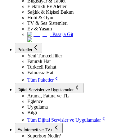
Bilgisayar & Tablet
Elektrikli Ev Aletleri
Sağlık & Kişisel Bakım
Hobi & Oyun
TV & Ses Sistemleri
Ev & Yaşam
Pasaj'a Git
Paketler
Yeni Turkcell'liler
Faturalı Hat
Turkcell Rahat
Faturasız Hat
Tüm Paketler
Dijital Servisler ve Uygulamalar
Arama, Fatura ve TL
Eğlence
Uygulama
Bilgi
Tüm Dijital Servisler ve Uygulamalar
Ev İnterneti ve TV+
Superbox Nedir?