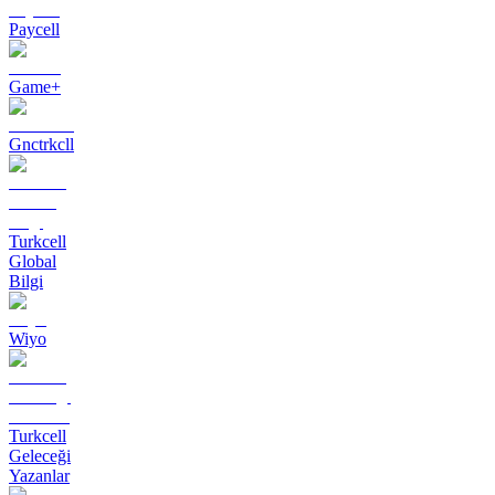
Paycell
Game+
Gnctrkcll
Turkcell
Global
Bilgi
Wiyo
Turkcell
Geleceği
Yazanlar