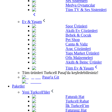
Ses Sistemleri
Medya Oynatıcılar
Tüm TV & Ses Sistemleri
Ev & Yaşam
Spor Ürünleri
Akıllı Ev Çözümleri
Bebek & Çocuk
Pet Shop
Çanta & Valiz
Araç Çözümleri
Yapı Market Ürünleri
Ofis Malzemeleri
Akıllı & İlginç Ürünler
Tüm Ev & Yaşam
Tüm ürünleri Turkcell Pasaj'da keşfedebilirsiniz!
Pasaj'a Git
Paketler
Yeni Turkcell'liler
Faturalı Hat
Turkcell Rahat
İlk Turkcell’im
Faturasız Hat