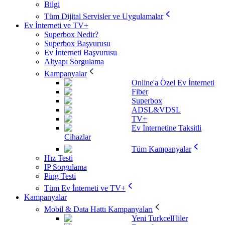
Bilgi
Tüm Dijital Servisler ve Uygulamalar
Ev İnterneti ve TV+
Superbox Nedir?
Superbox Başvurusu
Ev İnterneti Başvurusu
Altyapı Sorgulama
Kampanyalar
Online'a Özel Ev İnterneti
Fiber
Superbox
ADSL&VDSL
TV+
Ev İnternetine Taksitli
Cihazlar
Tüm Kampanyalar
Hız Testi
IP Sorgulama
Ping Testi
Tüm Ev İnterneti ve TV+
Kampanyalar
Mobil & Data Hattı Kampanyaları
Yeni Turkcell'liler