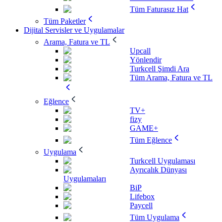
Tüm Faturasız Hat
Tüm Paketler
Dijital Servisler ve Uygulamalar
Arama, Fatura ve TL
Upcall
Yönlendir
Turkcell Şimdi Ara
Tüm Arama, Fatura ve TL
Eğlence
TV+
fizy
GAME+
Tüm Eğlence
Uygulama
Turkcell Uygulaması
Ayrıcalık Dünyası
Uygulamaları
BiP
Lifebox
Paycell
Tüm Uygulama