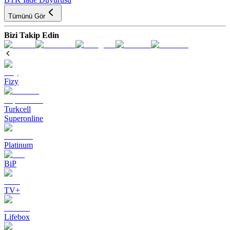
Tümünü Gör
Bizi Takip Edin
Fizy
Turkcell
Superonline
Platinum
BiP
TV+
Lifebox