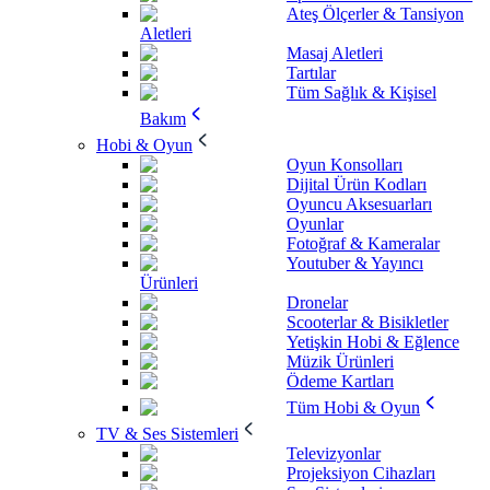
Ateş Ölçerler & Tansiyon
Aletleri
Masaj Aletleri
Tartılar
Tüm Sağlık & Kişisel
Bakım
Hobi & Oyun
Oyun Konsolları
Dijital Ürün Kodları
Oyuncu Aksesuarları
Oyunlar
Fotoğraf & Kameralar
Youtuber & Yayıncı
Ürünleri
Dronelar
Scooterlar & Bisikletler
Yetişkin Hobi & Eğlence
Müzik Ürünleri
Ödeme Kartları
Tüm Hobi & Oyun
TV & Ses Sistemleri
Televizyonlar
Projeksiyon Cihazları