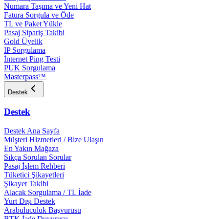
Numara Taşıma ve Yeni Hat
Fatura Sorgula ve Öde
TL ve Paket Yükle
Pasaj Sipariş Takibi
Gold Üyelik
IP Sorgulama
İnternet Ping Testi
PUK Sorgulama
Masterpass™
Destek
Destek
Destek Ana Sayfa
Müşteri Hizmetleri / Bize Ulaşın
En Yakın Mağaza
Sıkça Sorulan Sorular
Pasaj İşlem Rehberi
Tüketici Şikayetleri
Şikayet Takibi
Alacak Sorgulama / TL İade
Yurt Dışı Destek
Arabuluculuk Başvurusu
BTK İade Duyurusu