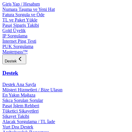
Giriş Yap / Hesabım
Numara Taşıma ve Yeni Hat
Fatura Sorgula ve Öde
TL ve Paket Yükle
Pasaj Sipariş Takibi
Gold Üyelik
IP Sorgulama
İnternet Ping Testi
PUK Sorgulama
Masterpass™
Destek
Destek
Destek Ana Sayfa
Müşteri Hizmetleri / Bize Ulaşın
En Yakın Mağaza
Sıkça Sorulan Sorular
Pasaj İşlem Rehberi
Tüketici Şikayetleri
Şikayet Takibi
Alacak Sorgulama / TL İade
Yurt Dışı Destek