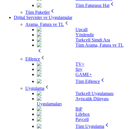
Tüm Faturasız Hat
Tüm Paketler
Dijital Servisler ve Uygulamalar
Arama, Fatura ve TL
Upcall
Yönlendir
Turkcell Şimdi Ara
Tüm Arama, Fatura ve TL
Eğlence
TV+
fizy
GAME+
Tüm Eğlence
Uygulama
Turkcell Uygulaması
Ayrıcalık Dünyası
Uygulamaları
BiP
Lifebox
Paycell
Tüm Uygulama