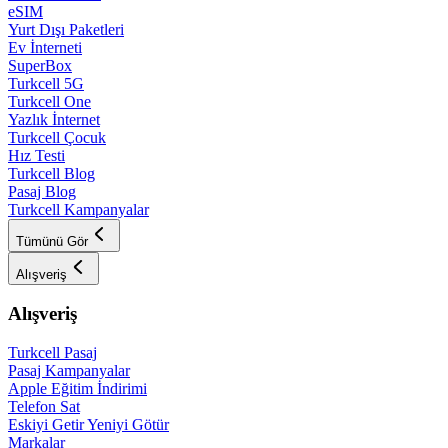
eSIM
Yurt Dışı Paketleri
Ev İnterneti
SuperBox
Turkcell 5G
Turkcell One
Yazlık İnternet
Turkcell Çocuk
Hız Testi
Turkcell Blog
Pasaj Blog
Turkcell Kampanyalar
Tümünü Gör
Alışveriş
Alışveriş
Turkcell Pasaj
Pasaj Kampanyalar
Apple Eğitim İndirimi
Telefon Sat
Eskiyi Getir Yeniyi Götür
Markalar