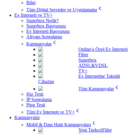
Bilgi
Tüm Dijital Servisler ve Uygulamalar
Ev İnterneti ve TV+
Superbox Nedir?
Superbox Başvurusu
Ev İnterneti Başvurusu
Altyapı Sorgulama
Kampanyalar
Online'a Özel Ev İnterneti
Fiber
Superbox
ADSL&VDSL
TV+
Ev İnternetine Taksitli
Cihazlar
Tüm Kampanyalar
Hız Testi
IP Sorgulama
Ping Testi
Tüm Ev İnterneti ve TV+
Kampanyalar
Mobil & Data Hattı Kampanyaları
Yeni Turkcell'liler