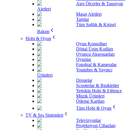
Ateş Ölçerler & Tansiyon
Aletleri
Masaj Aletleri
Tartılar
Tüm Sağlık & Kişisel
Bakım
Hobi & Oyun
Oyun Konsolları
Dijital Ürün Kodları
Oyuncu Aksesuarları
Oyunlar
Fotoğraf & Kameralar
Youtuber & Yayıncı
Ürünleri
Dronelar
Scooterlar & Bisikletler
Yetişkin Hobi & Eğlence
Müzik Ürünleri
Ödeme Kartları
Tüm Hobi & Oyun
TV & Ses Sistemleri
Televizyonlar
Projeksiyon Cihazları