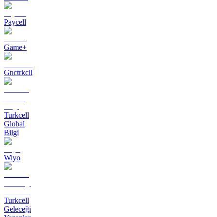
Paycell
Game+
Gnctrkcll
Turkcell
Global
Bilgi
Wiyo
Turkcell
Geleceği