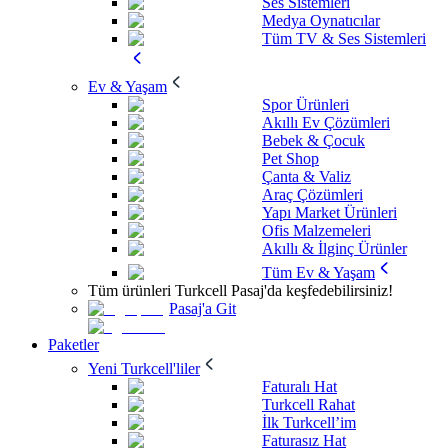
Ses Sistemleri
Medya Oynatıcılar
Tüm TV & Ses Sistemleri
Ev & Yaşam
Spor Ürünleri
Akıllı Ev Çözümleri
Bebek & Çocuk
Pet Shop
Çanta & Valiz
Araç Çözümleri
Yapı Market Ürünleri
Ofis Malzemeleri
Akıllı & İlginç Ürünler
Tüm Ev & Yaşam
Tüm ürünleri Turkcell Pasaj'da keşfedebilirsiniz!
Pasaj'a Git
Paketler
Yeni Turkcell'liler
Faturalı Hat
Turkcell Rahat
İlk Turkcell’im
Faturasız Hat