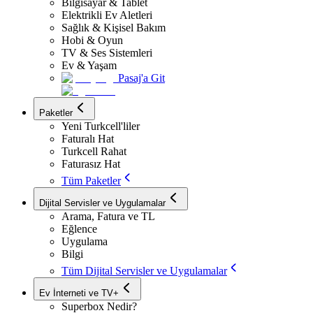
Bilgisayar & Tablet
Elektrikli Ev Aletleri
Sağlık & Kişisel Bakım
Hobi & Oyun
TV & Ses Sistemleri
Ev & Yaşam
Pasaj'a Git
Paketler
Yeni Turkcell'liler
Faturalı Hat
Turkcell Rahat
Faturasız Hat
Tüm Paketler
Dijital Servisler ve Uygulamalar
Arama, Fatura ve TL
Eğlence
Uygulama
Bilgi
Tüm Dijital Servisler ve Uygulamalar
Ev İnterneti ve TV+
Superbox Nedir?