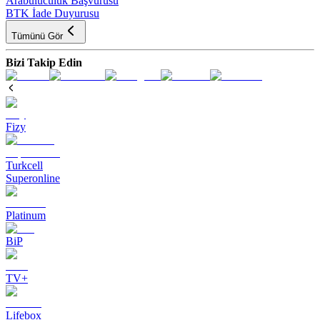
Arabuluculuk Başvurusu
BTK İade Duyurusu
Tümünü Gör
Bizi Takip Edin
Fizy
Turkcell
Superonline
Platinum
BiP
TV+
Lifebox