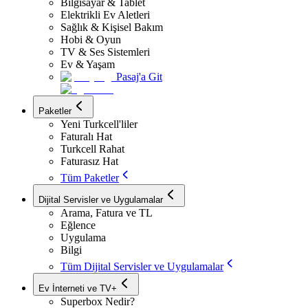
Bilgisayar & Tablet
Elektrikli Ev Aletleri
Sağlık & Kişisel Bakım
Hobi & Oyun
TV & Ses Sistemleri
Ev & Yaşam
Pasaj'a Git
Paketler
Yeni Turkcell'liler
Faturalı Hat
Turkcell Rahat
Faturasız Hat
Tüm Paketler
Dijital Servisler ve Uygulamalar
Arama, Fatura ve TL
Eğlence
Uygulama
Bilgi
Tüm Dijital Servisler ve Uygulamalar
Ev İnterneti ve TV+
Superbox Nedir?