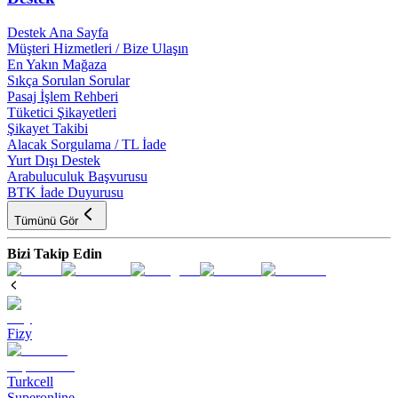
Destek Ana Sayfa
Müşteri Hizmetleri / Bize Ulaşın
En Yakın Mağaza
Sıkça Sorulan Sorular
Pasaj İşlem Rehberi
Tüketici Şikayetleri
Şikayet Takibi
Alacak Sorgulama / TL İade
Yurt Dışı Destek
Arabuluculuk Başvurusu
BTK İade Duyurusu
Tümünü Gör
Bizi Takip Edin
Fizy
Turkcell
Superonline