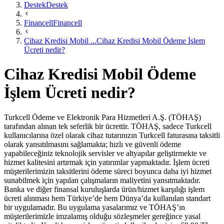
Destek
Destek
Financell
Financell
Cihaz Kredisi Mobil ...
Cihaz Kredisi Mobil Ödeme İşlem
Ücreti nedir?
Cihaz Kredisi Mobil Ödeme
İşlem Ücreti nedir?
Turkcell Ödeme ve Elektronik Para Hizmetleri A.Ş. (TÖHAŞ)
tarafından alınan tek seferlik bir ücrettir. TÖHAŞ, sadece Turkcell
kullanıcılarına özel olarak cihaz tutarınızın Turkcell faturasına taksitli
olarak yansıtılmasını sağlamakta; hızlı ve güvenli ödeme
yapabileceğiniz teknolojik servisler ve altyapılar geliştirmekte ve
hizmet kalitesini artırmak için yatırımlar yapmaktadır. İşlem ücreti
müşterilerimizin taksitlerini ödeme süreci boyunca daha iyi hizmet
sunabilmek için yapılan çalışmaların maliyetini yansıtmaktadır.​
Banka ve diğer finansal kuruluşlarda ürün/hizmet karşılığı işlem
ücreti alınması hem Türkiye’de hem Dünya’da kullanılan standart
bir uygulamadır. Bu uygulama yasalarımız ve TÖHAŞ’ın
müşterilerimizle imzalamış olduğu sözleşmeler gereğince yasal