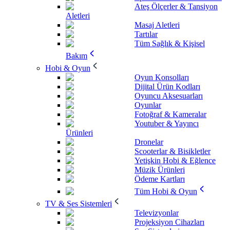
Ateş Ölçerler & Tansiyon
Aletleri
Masaj Aletleri
Tartılar
Tüm Sağlık & Kişisel
Bakım
Hobi & Oyun
Oyun Konsolları
Dijital Ürün Kodları
Oyuncu Aksesuarları
Oyunlar
Fotoğraf & Kameralar
Youtuber & Yayıncı
Ürünleri
Dronelar
Scooterlar & Bisikletler
Yetişkin Hobi & Eğlence
Müzik Ürünleri
Ödeme Kartları
Tüm Hobi & Oyun
TV & Ses Sistemleri
Televizyonlar
Projeksiyon Cihazları