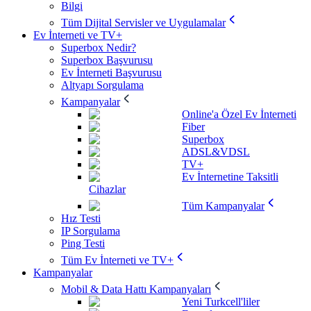
Bilgi
Tüm Dijital Servisler ve Uygulamalar
Ev İnterneti ve TV+
Superbox Nedir?
Superbox Başvurusu
Ev İnterneti Başvurusu
Altyapı Sorgulama
Kampanyalar
Online'a Özel Ev İnterneti
Fiber
Superbox
ADSL&VDSL
TV+
Ev İnternetine Taksitli
Cihazlar
Tüm Kampanyalar
Hız Testi
IP Sorgulama
Ping Testi
Tüm Ev İnterneti ve TV+
Kampanyalar
Mobil & Data Hattı Kampanyaları
Yeni Turkcell'liler