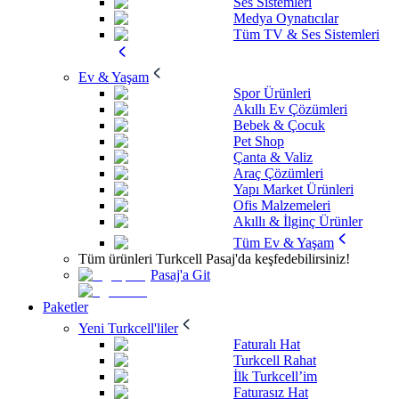
Ses Sistemleri
Medya Oynatıcılar
Tüm TV & Ses Sistemleri
Ev & Yaşam
Spor Ürünleri
Akıllı Ev Çözümleri
Bebek & Çocuk
Pet Shop
Çanta & Valiz
Araç Çözümleri
Yapı Market Ürünleri
Ofis Malzemeleri
Akıllı & İlginç Ürünler
Tüm Ev & Yaşam
Tüm ürünleri Turkcell Pasaj'da keşfedebilirsiniz!
Pasaj'a Git
Paketler
Yeni Turkcell'liler
Faturalı Hat
Turkcell Rahat
İlk Turkcell’im
Faturasız Hat