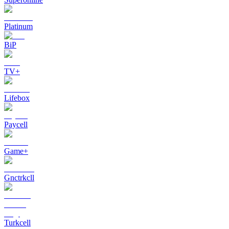
Platinum
BiP
TV+
Lifebox
Paycell
Game+
Gnctrkcll
Turkcell