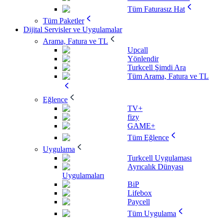
Tüm Faturasız Hat
Tüm Paketler
Dijital Servisler ve Uygulamalar
Arama, Fatura ve TL
Upcall
Yönlendir
Turkcell Şimdi Ara
Tüm Arama, Fatura ve TL
Eğlence
TV+
fizy
GAME+
Tüm Eğlence
Uygulama
Turkcell Uygulaması
Ayrıcalık Dünyası
Uygulamaları
BiP
Lifebox
Paycell
Tüm Uygulama