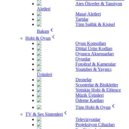
Ateş Ölçerler & Tansiyon
Aletleri
Masaj Aletleri
Tartılar
Tüm Sağlık & Kişisel
Bakım
Hobi & Oyun
Oyun Konsolları
Dijital Ürün Kodları
Oyuncu Aksesuarları
Oyunlar
Fotoğraf & Kameralar
Youtuber & Yayıncı
Ürünleri
Dronelar
Scooterlar & Bisikletler
Yetişkin Hobi & Eğlence
Müzik Ürünleri
Ödeme Kartları
Tüm Hobi & Oyun
TV & Ses Sistemleri
Televizyonlar
Projeksiyon Cihazları