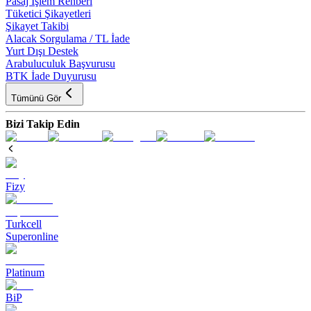
Pasaj İşlem Rehberi
Tüketici Şikayetleri
Şikayet Takibi
Alacak Sorgulama / TL İade
Yurt Dışı Destek
Arabuluculuk Başvurusu
BTK İade Duyurusu
Tümünü Gör
Bizi Takip Edin
Fizy
Turkcell
Superonline
Platinum
BiP