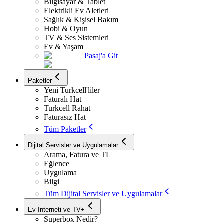
Bilgisayar & Tablet
Elektrikli Ev Aletleri
Sağlık & Kişisel Bakım
Hobi & Oyun
TV & Ses Sistemleri
Ev & Yaşam
Pasaj'a Git
Paketler
Yeni Turkcell'liler
Faturalı Hat
Turkcell Rahat
Faturasız Hat
Tüm Paketler
Dijital Servisler ve Uygulamalar
Arama, Fatura ve TL
Eğlence
Uygulama
Bilgi
Tüm Dijital Servisler ve Uygulamalar
Ev İnterneti ve TV+
Superbox Nedir?