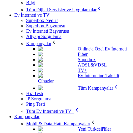
Bilgi
Tüm Dijital Servisler ve Uygulamalar
Ev İnterneti ve TV+
Superbox Nedir?
Superbox Başvurusu
Ev İnterneti Başvurusu
Altyapı Sorgulama
Kampanyalar
Online'a Özel Ev İnterneti
Fiber
Superbox
ADSL&VDSL
TV+
Ev İnternetine Taksitli
Cihazlar
Tüm Kampanyalar
Hız Testi
IP Sorgulama
Ping Testi
Tüm Ev İnterneti ve TV+
Kampanyalar
Mobil & Data Hattı Kampanyaları
Yeni Turkcell'liler