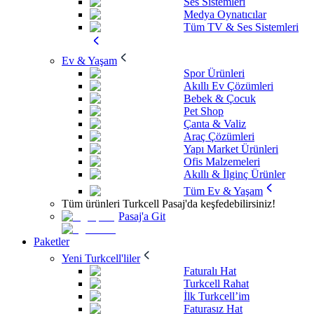
Ses Sistemleri
Medya Oynatıcılar
Tüm TV & Ses Sistemleri
Ev & Yaşam
Spor Ürünleri
Akıllı Ev Çözümleri
Bebek & Çocuk
Pet Shop
Çanta & Valiz
Araç Çözümleri
Yapı Market Ürünleri
Ofis Malzemeleri
Akıllı & İlginç Ürünler
Tüm Ev & Yaşam
Tüm ürünleri Turkcell Pasaj'da keşfedebilirsiniz!
Pasaj'a Git
Paketler
Yeni Turkcell'liler
Faturalı Hat
Turkcell Rahat
İlk Turkcell’im
Faturasız Hat