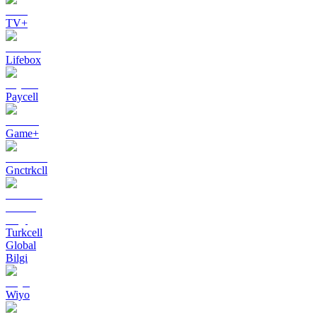
TV+
Lifebox
Paycell
Game+
Gnctrkcll
Turkcell
Global
Bilgi
Wiyo