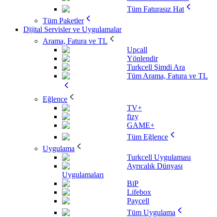
Tüm Faturasız Hat
Tüm Paketler
Dijital Servisler ve Uygulamalar
Arama, Fatura ve TL
Upcall
Yönlendir
Turkcell Şimdi Ara
Tüm Arama, Fatura ve TL
Eğlence
TV+
fizy
GAME+
Tüm Eğlence
Uygulama
Turkcell Uygulaması
Ayrıcalık Dünyası
Uygulamaları
BiP
Lifebox
Paycell
Tüm Uygulama