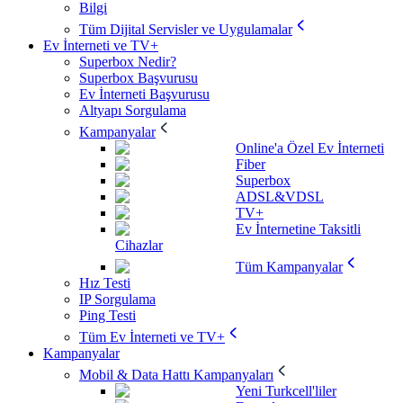
Bilgi
Tüm Dijital Servisler ve Uygulamalar
Ev İnterneti ve TV+
Superbox Nedir?
Superbox Başvurusu
Ev İnterneti Başvurusu
Altyapı Sorgulama
Kampanyalar
Online'a Özel Ev İnterneti
Fiber
Superbox
ADSL&VDSL
TV+
Ev İnternetine Taksitli
Cihazlar
Tüm Kampanyalar
Hız Testi
IP Sorgulama
Ping Testi
Tüm Ev İnterneti ve TV+
Kampanyalar
Mobil & Data Hattı Kampanyaları
Yeni Turkcell'liler