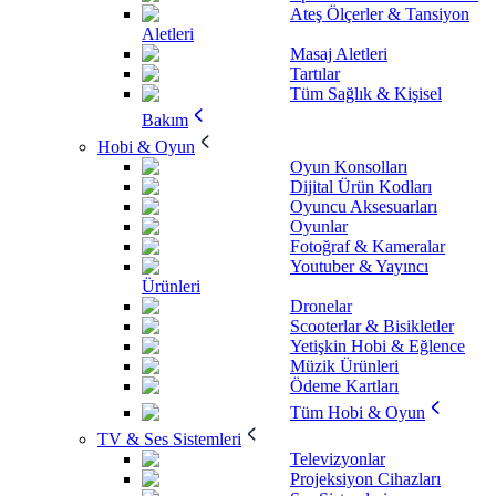
Ateş Ölçerler & Tansiyon
Aletleri
Masaj Aletleri
Tartılar
Tüm Sağlık & Kişisel
Bakım
Hobi & Oyun
Oyun Konsolları
Dijital Ürün Kodları
Oyuncu Aksesuarları
Oyunlar
Fotoğraf & Kameralar
Youtuber & Yayıncı
Ürünleri
Dronelar
Scooterlar & Bisikletler
Yetişkin Hobi & Eğlence
Müzik Ürünleri
Ödeme Kartları
Tüm Hobi & Oyun
TV & Ses Sistemleri
Televizyonlar
Projeksiyon Cihazları