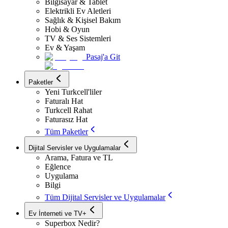
Bilgisayar & Tablet
Elektrikli Ev Aletleri
Sağlık & Kişisel Bakım
Hobi & Oyun
TV & Ses Sistemleri
Ev & Yaşam
Pasaj'a Git
Paketler
Yeni Turkcell'liler
Faturalı Hat
Turkcell Rahat
Faturasız Hat
Tüm Paketler
Dijital Servisler ve Uygulamalar
Arama, Fatura ve TL
Eğlence
Uygulama
Bilgi
Tüm Dijital Servisler ve Uygulamalar
Ev İnterneti ve TV+
Superbox Nedir?