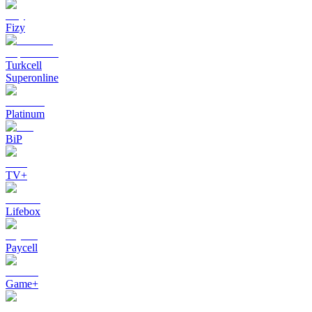
Fizy
Turkcell
Superonline
Platinum
BiP
TV+
Lifebox
Paycell
Game+