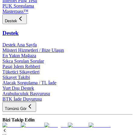
İnternet Ping Testi
PUK Sorgulama
Masterpass™
Destek
Destek
Destek Ana Sayfa
Müşteri Hizmetleri / Bize Ulaşın
En Yakın Mağaza
Sıkça Sorulan Sorular
Pasaj İşlem Rehberi
Tüketici Şikayetleri
Şikayet Takibi
Alacak Sorgulama / TL İade
Yurt Dışı Destek
Arabuluculuk Başvurusu
BTK İade Duyurusu
Tümünü Gör
Bizi Takip Edin