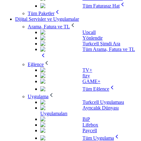
Tüm Faturasız Hat
Tüm Paketler
Dijital Servisler ve Uygulamalar
Arama, Fatura ve TL
Upcall
Yönlendir
Turkcell Şimdi Ara
Tüm Arama, Fatura ve TL
Eğlence
TV+
fizy
GAME+
Tüm Eğlence
Uygulama
Turkcell Uygulaması
Ayrıcalık Dünyası
Uygulamaları
BiP
Lifebox
Paycell
Tüm Uygulama