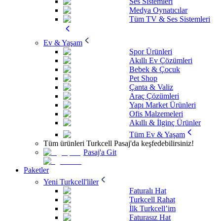
Ses Sistemleri
Medya Oynatıcılar
Tüm TV & Ses Sistemleri
Ev & Yaşam
Spor Ürünleri
Akıllı Ev Çözümleri
Bebek & Çocuk
Pet Shop
Çanta & Valiz
Araç Çözümleri
Yapı Market Ürünleri
Ofis Malzemeleri
Akıllı & İlginç Ürünler
Tüm Ev & Yaşam
Tüm ürünleri Turkcell Pasaj'da keşfedebilirsiniz!
Pasaj'a Git
Paketler
Yeni Turkcell'liler
Faturalı Hat
Turkcell Rahat
İlk Turkcell’im
Faturasız Hat