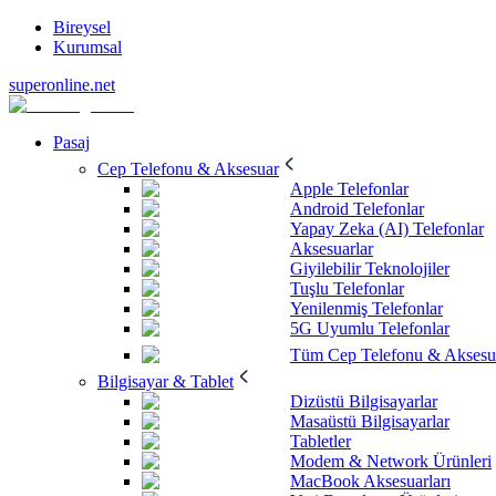
Bireysel
Kurumsal
superonline.net
Pasaj
Cep Telefonu & Aksesuar
Apple Telefonlar
Android Telefonlar
Yapay Zeka (AI) Telefonlar
Aksesuarlar
Giyilebilir Teknolojiler
Tuşlu Telefonlar
Yenilenmiş Telefonlar
5G Uyumlu Telefonlar
Tüm Cep Telefonu & Aksesu
Bilgisayar & Tablet
Dizüstü Bilgisayarlar
Masaüstü Bilgisayarlar
Tabletler
Modem & Network Ürünleri
MacBook Aksesuarları