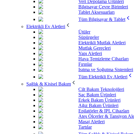
Veri Depolama Ürünleri
Bilgisayar Çevre Birimleri
Tablet Aksesuarları
Tüm Bilgisayar & Tablet
Elektrikli Ev Aletleri
Ütüler
Süpürgeler
Elektrikli Mutfak Aletleri
Mutfak Gereçleri
Yapı Aletleri
Hava Temizleme Cihazları
Fırınlar
Isıtma ve Soğutma Sistemleri
Tüm Elektrikli Ev Aletleri
Sağlık & Kişisel Bakım
Cilt Bakım Teknolojileri
Saç Bakım Ürünleri
Erkek Bakım Ürünleri
Ağız Bakım Ürünleri
Epilatörler & IPL Cihazları
Ateş Ölçerler & Tansiyon Ale
Masaj Aletleri
Tartılar