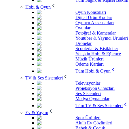
Tüm Sağlık & Kişisel Bakım
Hobi & Oyun
Oyun Konsolları
Dijital Ürün Kodları
Oyuncu Aksesuarları
Oyunlar
Fotoğraf & Kameralar
Youtuber & Yayıncı Ürünleri
Dronelar
Scooterlar & Bisikletler
Yetişkin Hobi & Eğlence
Müzik Ürünleri
Ödeme Kartları
Tüm Hobi & Oyun
TV & Ses Sistemleri
Televizyonlar
Projeksiyon Cihazları
Ses Sistemleri
Medya Oynatıcılar
Tüm TV & Ses Sistemleri
Ev & Yaşam
Spor Ürünleri
Akıllı Ev Çözümleri
Bebek & Çocuk