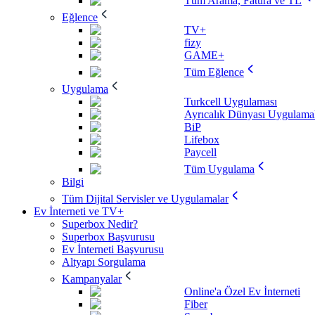
Tüm Arama, Fatura ve TL
Eğlence
TV+
fizy
GAME+
Tüm Eğlence
Uygulama
Turkcell Uygulaması
Ayrıcalık Dünyası Uygulamal
BiP
Lifebox
Paycell
Tüm Uygulama
Bilgi
Tüm Dijital Servisler ve Uygulamalar
Ev İnterneti ve TV+
Superbox Nedir?
Superbox Başvurusu
Ev İnterneti Başvurusu
Altyapı Sorgulama
Kampanyalar
Online'a Özel Ev İnterneti
Fiber