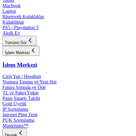
Tablet
Macbook
Laptop
Bluetooth Kulaklıklar
Kulaklıklar
PS5 / Playstation 5
Akıllı Ev
Tümünü Gör
İşlem Merkezi
İşlem Merkezi
Giriş Yap / Hesabım
Numara Taşıma ve Yeni Hat
Fatura Sorgula ve Öde
TL ve Paket Yükle
Pasaj Sipariş Takibi
Gold Üyelik
IP Sorgulama
İnternet Ping Testi
PUK Sorgulama
Masterpass™
Destek