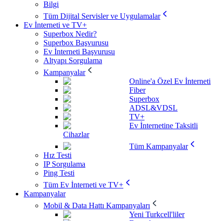
Bilgi
Tüm Dijital Servisler ve Uygulamalar
Ev İnterneti ve TV+
Superbox Nedir?
Superbox Başvurusu
Ev İnterneti Başvurusu
Altyapı Sorgulama
Kampanyalar
Online'a Özel Ev İnterneti
Fiber
Superbox
ADSL&VDSL
TV+
Ev İnternetine Taksitli
Cihazlar
Tüm Kampanyalar
Hız Testi
IP Sorgulama
Ping Testi
Tüm Ev İnterneti ve TV+
Kampanyalar
Mobil & Data Hattı Kampanyaları
Yeni Turkcell'liler