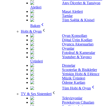
Ateş Ölçerler & Tansiyon
Aletleri
Masaj Aletleri
Tartılar
Tüm Sağlık & Kişisel
Bakım
Hobi & Oyun
Oyun Konsolları
Dijital Ürün Kodları
Oyuncu Aksesuarları
Oyunlar
Fotoğraf & Kameralar
Youtuber & Yayıncı
Ürünleri
Dronelar
Scooterlar & Bisikletler
Yetişkin Hobi & Eğlence
Müzik Ürünleri
Ödeme Kartları
Tüm Hobi & Oyun
TV & Ses Sistemleri
Televizyonlar
Projeksiyon Cihazları