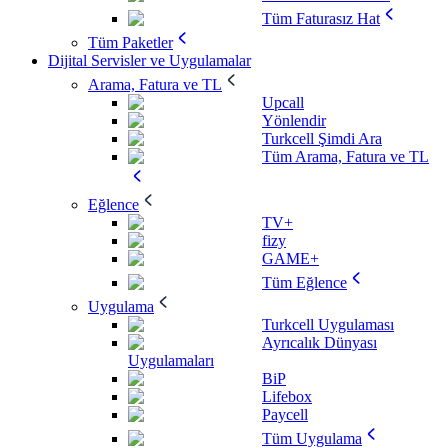
Tüm Faturasız Hat
Tüm Paketler
Dijital Servisler ve Uygulamalar
Arama, Fatura ve TL
Upcall
Yönlendir
Turkcell Şimdi Ara
Tüm Arama, Fatura ve TL
Eğlence
TV+
fizy
GAME+
Tüm Eğlence
Uygulama
Turkcell Uygulaması
Ayrıcalık Dünyası
Uygulamaları
BiP
Lifebox
Paycell
Tüm Uygulama