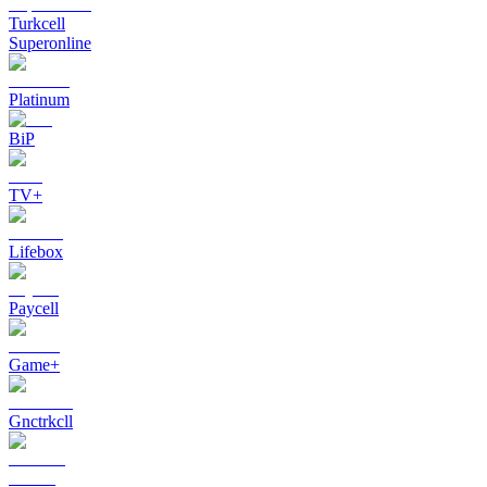
Turkcell
Superonline
Platinum
BiP
TV+
Lifebox
Paycell
Game+
Gnctrkcll