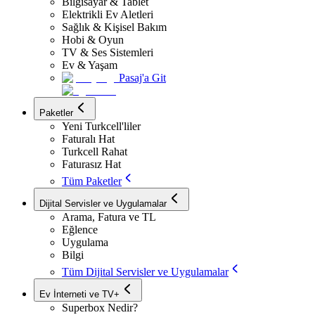
Bilgisayar & Tablet
Elektrikli Ev Aletleri
Sağlık & Kişisel Bakım
Hobi & Oyun
TV & Ses Sistemleri
Ev & Yaşam
Pasaj'a Git
Paketler
Yeni Turkcell'liler
Faturalı Hat
Turkcell Rahat
Faturasız Hat
Tüm Paketler
Dijital Servisler ve Uygulamalar
Arama, Fatura ve TL
Eğlence
Uygulama
Bilgi
Tüm Dijital Servisler ve Uygulamalar
Ev İnterneti ve TV+
Superbox Nedir?