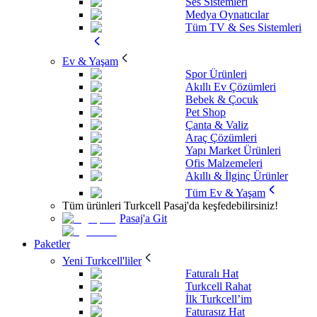
Ses Sistemleri
Medya Oynatıcılar
Tüm TV & Ses Sistemleri
Ev & Yaşam
Spor Ürünleri
Akıllı Ev Çözümleri
Bebek & Çocuk
Pet Shop
Çanta & Valiz
Araç Çözümleri
Yapı Market Ürünleri
Ofis Malzemeleri
Akıllı & İlginç Ürünler
Tüm Ev & Yaşam
Tüm ürünleri Turkcell Pasaj'da keşfedebilirsiniz!
Pasaj'a Git
Paketler
Yeni Turkcell'liler
Faturalı Hat
Turkcell Rahat
İlk Turkcell’im
Faturasız Hat