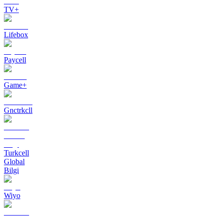
TV+
Lifebox
Paycell
Game+
Gnctrkcll
Turkcell
Global
Bilgi
Wiyo