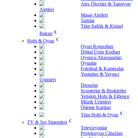
Ateş Ölçerler & Tansiyon
Aletleri
Masaj Aletleri
Tartılar
Tüm Sağlık & Kişisel
Bakım
Hobi & Oyun
Oyun Konsolları
Dijital Ürün Kodları
Oyuncu Aksesuarları
Oyunlar
Fotoğraf & Kameralar
Youtuber & Yayıncı
Ürünleri
Dronelar
Scooterlar & Bisikletler
Yetişkin Hobi & Eğlence
Müzik Ürünleri
Ödeme Kartları
Tüm Hobi & Oyun
TV & Ses Sistemleri
Televizyonlar
Projeksiyon Cihazları