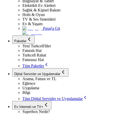
Bilgisayar & Tablet
Elektrikli Ev Aletleri
Sağlık & Kişisel Bakım
Hobi & Oyun
TV & Ses Sistemleri
Ev & Yaşam
Pasaj'a Git
Paketler
Yeni Turkcell'liler
Faturalı Hat
Turkcell Rahat
Faturasız Hat
Tüm Paketler
Dijital Servisler ve Uygulamalar
Arama, Fatura ve TL
Eğlence
Uygulama
Bilgi
Tüm Dijital Servisler ve Uygulamalar
Ev İnterneti ve TV+
Superbox Nedir?