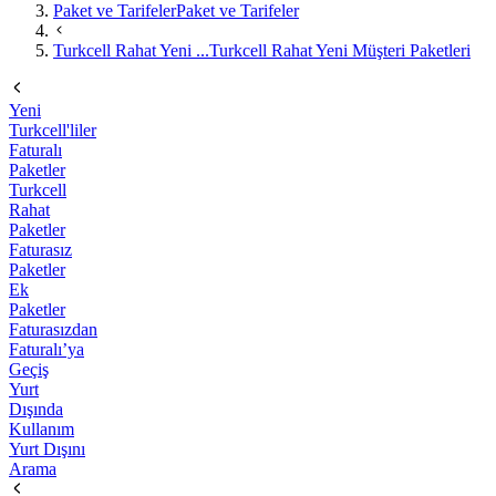
Paket ve Tarifeler
Paket ve Tarifeler
Turkcell Rahat Yeni ...
Turkcell Rahat Yeni Müşteri Paketleri
Yeni
Turkcell'liler
Faturalı
Paketler
Turkcell
Rahat
Paketler
Faturasız
Paketler
Ek
Paketler
Faturasızdan
Faturalı’ya
Geçiş
Yurt
Dışında
Kullanım
Yurt Dışını
Arama