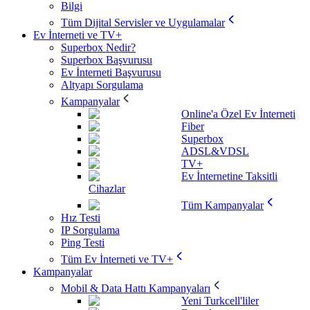
Bilgi
Tüm Dijital Servisler ve Uygulamalar
Ev İnterneti ve TV+
Superbox Nedir?
Superbox Başvurusu
Ev İnterneti Başvurusu
Altyapı Sorgulama
Kampanyalar
Online'a Özel Ev İnterneti
Fiber
Superbox
ADSL&VDSL
TV+
Ev İnternetine Taksitli
Cihazlar
Tüm Kampanyalar
Hız Testi
IP Sorgulama
Ping Testi
Tüm Ev İnterneti ve TV+
Kampanyalar
Mobil & Data Hattı Kampanyaları
Yeni Turkcell'liler