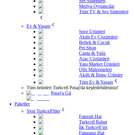
Ses Sistemleri
Medya Oynatıcılar
Tüm TV & Ses Sistemleri
Ev & Yaşam
Spor Ürünleri
Akıllı Ev Çözümleri
Bebek & Çocuk
Pet Shop
Çanta & Valiz
Araç Çözümleri
Yapı Market Ürünleri
Ofis Malzemeleri
Akıllı & İlginç Ürünler
Tüm Ev & Yaşam
Tüm ürünleri Turkcell Pasaj'da keşfedebilirsiniz!
Pasaj'a Git
Paketler
Yeni Turkcell'liler
Faturalı Hat
Turkcell Rahat
İlk Turkcell’im
Faturasız Hat