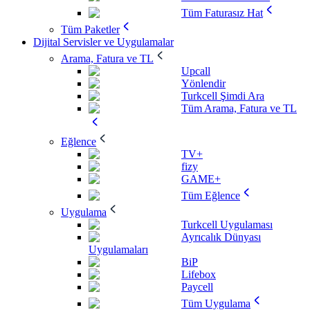
Tüm Faturasız Hat
Tüm Paketler
Dijital Servisler ve Uygulamalar
Arama, Fatura ve TL
Upcall
Yönlendir
Turkcell Şimdi Ara
Tüm Arama, Fatura ve TL
Eğlence
TV+
fizy
GAME+
Tüm Eğlence
Uygulama
Turkcell Uygulaması
Ayrıcalık Dünyası
Uygulamaları
BiP
Lifebox
Paycell
Tüm Uygulama