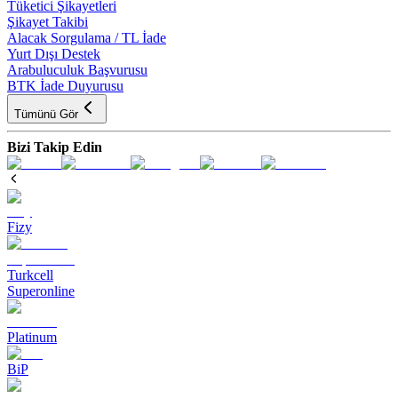
Tüketici Şikayetleri
Şikayet Takibi
Alacak Sorgulama / TL İade
Yurt Dışı Destek
Arabuluculuk Başvurusu
BTK İade Duyurusu
Tümünü Gör
Bizi Takip Edin
Fizy
Turkcell
Superonline
Platinum
BiP