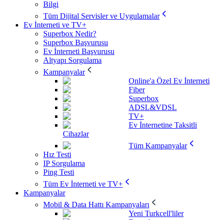
Bilgi
Tüm Dijital Servisler ve Uygulamalar
Ev İnterneti ve TV+
Superbox Nedir?
Superbox Başvurusu
Ev İnterneti Başvurusu
Altyapı Sorgulama
Kampanyalar
Online'a Özel Ev İnterneti
Fiber
Superbox
ADSL&VDSL
TV+
Ev İnternetine Taksitli
Cihazlar
Tüm Kampanyalar
Hız Testi
IP Sorgulama
Ping Testi
Tüm Ev İnterneti ve TV+
Kampanyalar
Mobil & Data Hattı Kampanyaları
Yeni Turkcell'liler