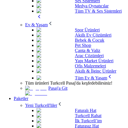
Ses Sistemleri
Medya Oynatıcılar
Tüm TV & Ses Sistemleri
Ev & Yaşam
Spor Ürünleri
Akıllı Ev Çözümleri
Bebek & Çocuk
Pet Shop
Çanta & Valiz
Araç Çözümleri
Yapı Market Ürünleri
Ofis Malzemeleri
Akıllı & İlginç Ürünler
Tüm Ev & Yaşam
Tüm ürünleri Turkcell Pasaj'da keşfedebilirsiniz!
Pasaj'a Git
Paketler
Yeni Turkcell'liler
Faturalı Hat
Turkcell Rahat
İlk Turkcell’im
Faturasız Hat