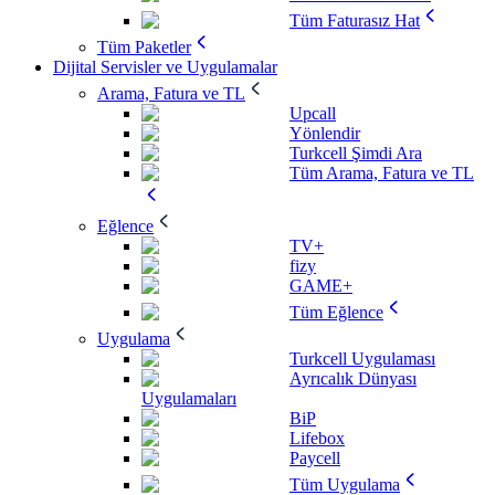
Tüm Faturasız Hat
Tüm Paketler
Dijital Servisler ve Uygulamalar
Arama, Fatura ve TL
Upcall
Yönlendir
Turkcell Şimdi Ara
Tüm Arama, Fatura ve TL
Eğlence
TV+
fizy
GAME+
Tüm Eğlence
Uygulama
Turkcell Uygulaması
Ayrıcalık Dünyası
Uygulamaları
BiP
Lifebox
Paycell
Tüm Uygulama