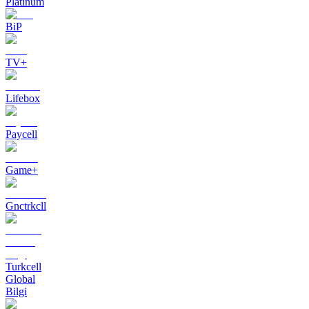
Platinum
BiP
TV+
Lifebox
Paycell
Game+
Gnctrkcll
Turkcell
Global
Bilgi