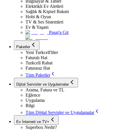
Bilgisayar & Tablet
Elektrikli Ev Aletleri
Sağlık & Kişisel Bakım
Hobi & Oyun
TV & Ses Sistemleri
Ev & Yaşam
Pasaj'a Git
Paketler
Yeni Turkcell'liler
Faturalı Hat
Turkcell Rahat
Faturasız Hat
Tüm Paketler
Dijital Servisler ve Uygulamalar
Arama, Fatura ve TL
Eğlence
Uygulama
Bilgi
Tüm Dijital Servisler ve Uygulamalar
Ev İnterneti ve TV+
Superbox Nedir?