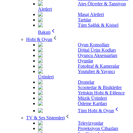
Ateş Ölçerler & Tansiyon
Aletleri
Masaj Aletleri
Tartılar
Tüm Sağlık & Kişisel
Bakım
Hobi & Oyun
Oyun Konsolları
Dijital Ürün Kodları
Oyuncu Aksesuarları
Oyunlar
Fotoğraf & Kameralar
Youtuber & Yayıncı
Ürünleri
Dronelar
Scooterlar & Bisikletler
Yetişkin Hobi & Eğlence
Müzik Ürünleri
Ödeme Kartları
Tüm Hobi & Oyun
TV & Ses Sistemleri
Televizyonlar
Projeksiyon Cihazları