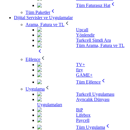
Tüm Faturasız Hat
Tüm Paketler
Dijital Servisler ve Uygulamalar
Arama, Fatura ve TL
Upcall
Yönlendir
Turkcell Şimdi Ara
Tüm Arama, Fatura ve TL
Eğlence
TV+
fizy
GAME+
Tüm Eğlence
Uygulama
Turkcell Uygulaması
Ayrıcalık Dünyası
Uygulamaları
BiP
Lifebox
Paycell
Tüm Uygulama