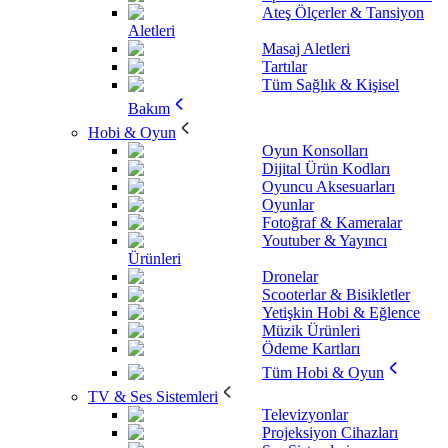
Ateş Ölçerler & Tansiyon
Aletleri
Masaj Aletleri
Tartılar
Tüm Sağlık & Kişisel
Bakım
Hobi & Oyun
Oyun Konsolları
Dijital Ürün Kodları
Oyuncu Aksesuarları
Oyunlar
Fotoğraf & Kameralar
Youtuber & Yayıncı
Ürünleri
Dronelar
Scooterlar & Bisikletler
Yetişkin Hobi & Eğlence
Müzik Ürünleri
Ödeme Kartları
Tüm Hobi & Oyun
TV & Ses Sistemleri
Televizyonlar
Projeksiyon Cihazları