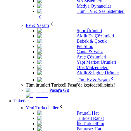
Ses Sistemleri
Medya Oynatıcılar
Tüm TV & Ses Sistemleri
Ev & Yaşam
Spor Ürünleri
Akıllı Ev Çözümleri
Bebek & Çocuk
Pet Shop
Çanta & Valiz
Araç Çözümleri
Yapı Market Ürünleri
Ofis Malzemeleri
Akıllı & İlginç Ürünler
Tüm Ev & Yaşam
Tüm ürünleri Turkcell Pasaj'da keşfedebilirsiniz!
Pasaj'a Git
Paketler
Yeni Turkcell'liler
Faturalı Hat
Turkcell Rahat
İlk Turkcell’im
Faturasız Hat