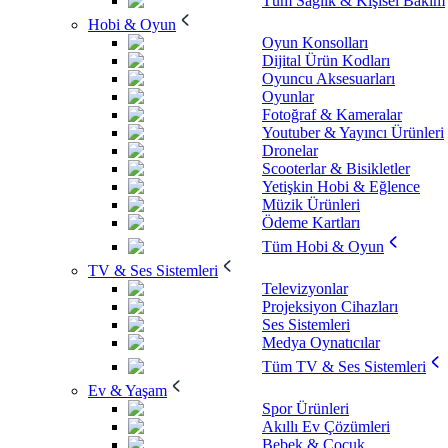
Tüm Sağlık & Kişisel Bakım
Hobi & Oyun
Oyun Konsolları
Dijital Ürün Kodları
Oyuncu Aksesuarları
Oyunlar
Fotoğraf & Kameralar
Youtuber & Yayıncı Ürünleri
Dronelar
Scooterlar & Bisikletler
Yetişkin Hobi & Eğlence
Müzik Ürünleri
Ödeme Kartları
Tüm Hobi & Oyun
TV & Ses Sistemleri
Televizyonlar
Projeksiyon Cihazları
Ses Sistemleri
Medya Oynatıcılar
Tüm TV & Ses Sistemleri
Ev & Yaşam
Spor Ürünleri
Akıllı Ev Çözümleri
Bebek & Çocuk