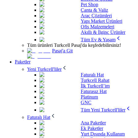
Pet Shop
Çanta & Valiz
Araç Çözümleri
Yapı Market Ürünleri
Ofis Malzemeleri
Akıllı & İlginç Ürünler
Tüm Ev & Yaşam
Tüm ürünleri Turkcell Pasaj'da keşfedebilirsiniz!
Pasaj'a Git
Paketler
Yeni Turkcell'liler
Faturalı Hat
Turkcell Rahat
İlk Turkcell’im
Faturasız Hat
Platinum
GNÇ
Tüm Yeni Turkcell'liler
Faturalı Hat
Ana Paketler
Ek Paketler
Yurt Dışında Kullanım