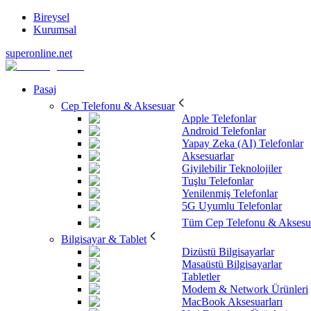
Bireysel
Kurumsal
superonline.net
Pasaj
Cep Telefonu & Aksesuar
Apple Telefonlar
Android Telefonlar
Yapay Zeka (AI) Telefonlar
Aksesuarlar
Giyilebilir Teknolojiler
Tuşlu Telefonlar
Yenilenmiş Telefonlar
5G Uyumlu Telefonlar
Tüm Cep Telefonu & Aksesu
Bilgisayar & Tablet
Dizüstü Bilgisayarlar
Masaüstü Bilgisayarlar
Tabletler
Modem & Network Ürünleri
MacBook Aksesuarları