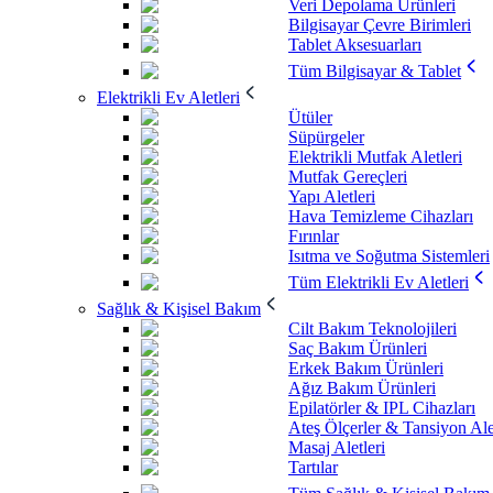
Veri Depolama Ürünleri
Bilgisayar Çevre Birimleri
Tablet Aksesuarları
Tüm Bilgisayar & Tablet
Elektrikli Ev Aletleri
Ütüler
Süpürgeler
Elektrikli Mutfak Aletleri
Mutfak Gereçleri
Yapı Aletleri
Hava Temizleme Cihazları
Fırınlar
Isıtma ve Soğutma Sistemleri
Tüm Elektrikli Ev Aletleri
Sağlık & Kişisel Bakım
Cilt Bakım Teknolojileri
Saç Bakım Ürünleri
Erkek Bakım Ürünleri
Ağız Bakım Ürünleri
Epilatörler & IPL Cihazları
Ateş Ölçerler & Tansiyon Ale
Masaj Aletleri
Tartılar