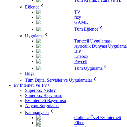
Tüm Arama, Fatura ve TL
Eğlence
TV+
fizy
GAME+
Tüm Eğlence
Uygulama
Turkcell Uygulaması
Ayrıcalık Dünyası Uygulamal
BiP
Lifebox
Paycell
Tüm Uygulama
Bilgi
Tüm Dijital Servisler ve Uygulamalar
Ev İnterneti ve TV+
Superbox Nedir?
Superbox Başvurusu
Ev İnterneti Başvurusu
Altyapı Sorgulama
Kampanyalar
Online'a Özel Ev İnterneti
Fiber