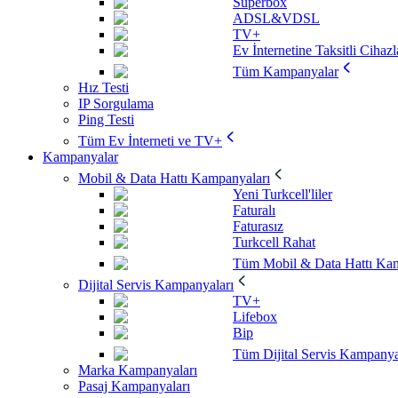
Superbox
ADSL&VDSL
TV+
Ev İnternetine Taksitli Cihazl
Tüm Kampanyalar
Hız Testi
IP Sorgulama
Ping Testi
Tüm Ev İnterneti ve TV+
Kampanyalar
Mobil & Data Hattı Kampanyaları
Yeni Turkcell'liler
Faturalı
Faturasız
Turkcell Rahat
Tüm Mobil & Data Hattı Kam
Dijital Servis Kampanyaları
TV+
Lifebox
Bip
Tüm Dijital Servis Kampanya
Marka Kampanyaları
Pasaj Kampanyaları