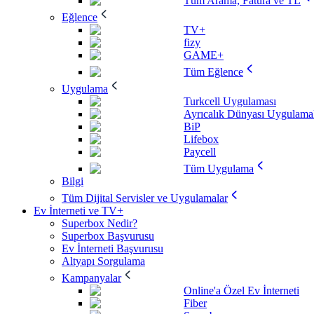
Tüm Arama, Fatura ve TL
Eğlence
TV+
fizy
GAME+
Tüm Eğlence
Uygulama
Turkcell Uygulaması
Ayrıcalık Dünyası Uygulamal
BiP
Lifebox
Paycell
Tüm Uygulama
Bilgi
Tüm Dijital Servisler ve Uygulamalar
Ev İnterneti ve TV+
Superbox Nedir?
Superbox Başvurusu
Ev İnterneti Başvurusu
Altyapı Sorgulama
Kampanyalar
Online'a Özel Ev İnterneti
Fiber