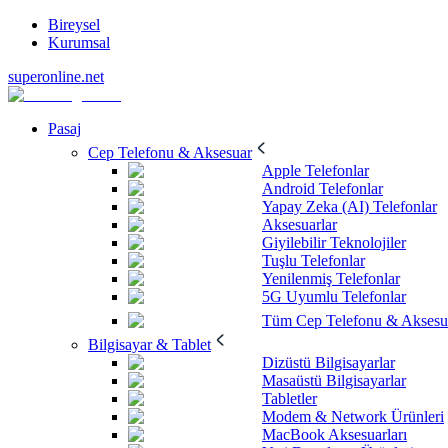
Bireysel
Kurumsal
superonline.net
Pasaj
Cep Telefonu & Aksesuar
Apple Telefonlar
Android Telefonlar
Yapay Zeka (AI) Telefonlar
Aksesuarlar
Giyilebilir Teknolojiler
Tuşlu Telefonlar
Yenilenmiş Telefonlar
5G Uyumlu Telefonlar
Tüm Cep Telefonu & Aksesu
Bilgisayar & Tablet
Dizüstü Bilgisayarlar
Masaüstü Bilgisayarlar
Tabletler
Modem & Network Ürünleri
MacBook Aksesuarları