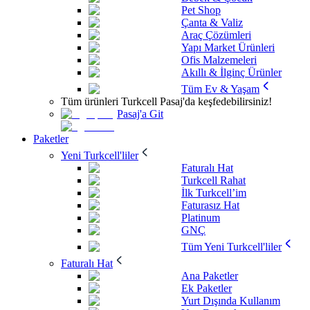
Pet Shop
Çanta & Valiz
Araç Çözümleri
Yapı Market Ürünleri
Ofis Malzemeleri
Akıllı & İlginç Ürünler
Tüm Ev & Yaşam
Tüm ürünleri Turkcell Pasaj'da keşfedebilirsiniz!
Pasaj'a Git
Paketler
Yeni Turkcell'liler
Faturalı Hat
Turkcell Rahat
İlk Turkcell’im
Faturasız Hat
Platinum
GNÇ
Tüm Yeni Turkcell'liler
Faturalı Hat
Ana Paketler
Ek Paketler
Yurt Dışında Kullanım