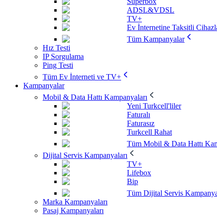
Superbox
ADSL&VDSL
TV+
Ev İnternetine Taksitli Cihazl
Tüm Kampanyalar
Hız Testi
IP Sorgulama
Ping Testi
Tüm Ev İnterneti ve TV+
Kampanyalar
Mobil & Data Hattı Kampanyaları
Yeni Turkcell'liler
Faturalı
Faturasız
Turkcell Rahat
Tüm Mobil & Data Hattı Kam
Dijital Servis Kampanyaları
TV+
Lifebox
Bip
Tüm Dijital Servis Kampanya
Marka Kampanyaları
Pasaj Kampanyaları