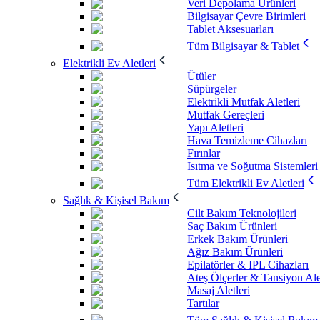
Veri Depolama Ürünleri
Bilgisayar Çevre Birimleri
Tablet Aksesuarları
Tüm Bilgisayar & Tablet
Elektrikli Ev Aletleri
Ütüler
Süpürgeler
Elektrikli Mutfak Aletleri
Mutfak Gereçleri
Yapı Aletleri
Hava Temizleme Cihazları
Fırınlar
Isıtma ve Soğutma Sistemleri
Tüm Elektrikli Ev Aletleri
Sağlık & Kişisel Bakım
Cilt Bakım Teknolojileri
Saç Bakım Ürünleri
Erkek Bakım Ürünleri
Ağız Bakım Ürünleri
Epilatörler & IPL Cihazları
Ateş Ölçerler & Tansiyon Ale
Masaj Aletleri
Tartılar