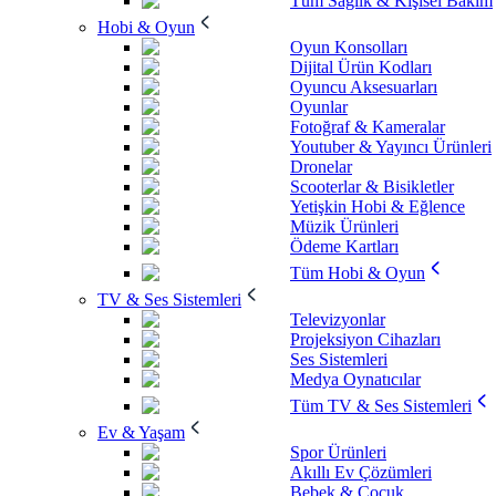
Tüm Sağlık & Kişisel Bakım
Hobi & Oyun
Oyun Konsolları
Dijital Ürün Kodları
Oyuncu Aksesuarları
Oyunlar
Fotoğraf & Kameralar
Youtuber & Yayıncı Ürünleri
Dronelar
Scooterlar & Bisikletler
Yetişkin Hobi & Eğlence
Müzik Ürünleri
Ödeme Kartları
Tüm Hobi & Oyun
TV & Ses Sistemleri
Televizyonlar
Projeksiyon Cihazları
Ses Sistemleri
Medya Oynatıcılar
Tüm TV & Ses Sistemleri
Ev & Yaşam
Spor Ürünleri
Akıllı Ev Çözümleri
Bebek & Çocuk