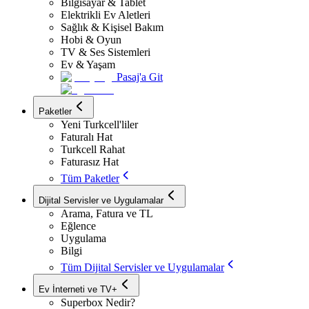
Bilgisayar & Tablet
Elektrikli Ev Aletleri
Sağlık & Kişisel Bakım
Hobi & Oyun
TV & Ses Sistemleri
Ev & Yaşam
Pasaj'a Git
Paketler
Yeni Turkcell'liler
Faturalı Hat
Turkcell Rahat
Faturasız Hat
Tüm Paketler
Dijital Servisler ve Uygulamalar
Arama, Fatura ve TL
Eğlence
Uygulama
Bilgi
Tüm Dijital Servisler ve Uygulamalar
Ev İnterneti ve TV+
Superbox Nedir?