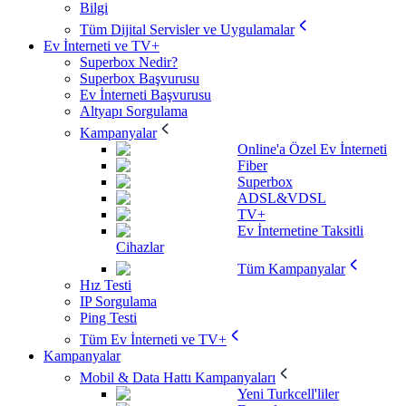
Bilgi
Tüm Dijital Servisler ve Uygulamalar
Ev İnterneti ve TV+
Superbox Nedir?
Superbox Başvurusu
Ev İnterneti Başvurusu
Altyapı Sorgulama
Kampanyalar
Online'a Özel Ev İnterneti
Fiber
Superbox
ADSL&VDSL
TV+
Ev İnternetine Taksitli
Cihazlar
Tüm Kampanyalar
Hız Testi
IP Sorgulama
Ping Testi
Tüm Ev İnterneti ve TV+
Kampanyalar
Mobil & Data Hattı Kampanyaları
Yeni Turkcell'liler