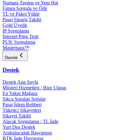
Numara Taşıma ve Yeni Hat
Fatura Sorgula ve Öde
TL ve Paket Yükle
Pasaj Sipariş Takibi
Gold Üyelik
IP Sorgulama
İnternet Ping Testi
PUK Sorgulama
Masterpass™
Destek
Destek
Destek Ana Sayfa
Müşteri Hizmetleri / Bize Ulaşın
En Yakın Mağaza
Sıkça Sorulan Sorular
Pasaj İşlem Rehberi
Tüketici Şikayetleri
Şikayet Takibi
Alacak Sorgulama / TL İade
Yurt Dışı Destek
Arabuluculuk Başvurusu
BTK İade Duyurusu