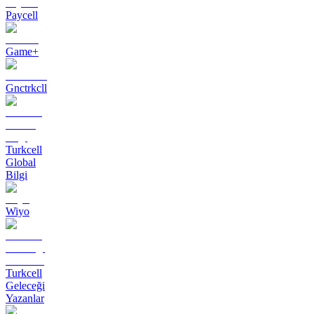
Paycell
Game+
Gnctrkcll
Turkcell
Global
Bilgi
Wiyo
Turkcell
Geleceği
Yazanlar