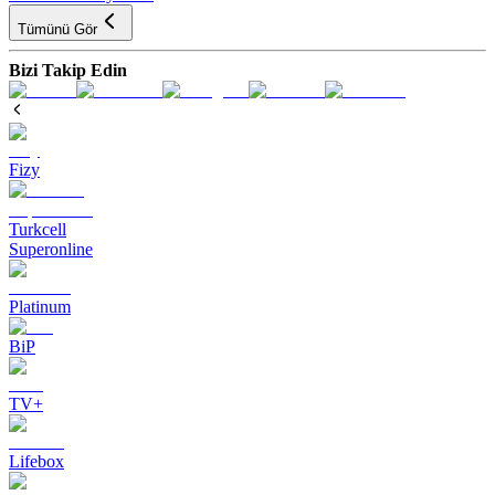
Tümünü Gör
Bizi Takip Edin
Fizy
Turkcell
Superonline
Platinum
BiP
TV+
Lifebox