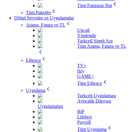
Tüm Faturasız Hat
Tüm Paketler
Dijital Servisler ve Uygulamalar
Arama, Fatura ve TL
Upcall
Yönlendir
Turkcell Şimdi Ara
Tüm Arama, Fatura ve TL
Eğlence
TV+
fizy
GAME+
Tüm Eğlence
Uygulama
Turkcell Uygulaması
Ayrıcalık Dünyası
Uygulamaları
BiP
Lifebox
Paycell
Tüm Uygulama