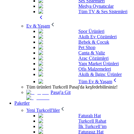
Ses Sistemleri
Medya Oynatıcılar
Tüm TV & Ses Sistemleri
Ev & Yaşam
Spor Ürünleri
Akıllı Ev Çözümleri
Bebek & Çocuk
Pet Shop
Çanta & Valiz
Araç Çözümleri
Yapı Market Ürünleri
Ofis Malzemeleri
Akıllı & İlginç Ürünler
Tüm Ev & Yaşam
Tüm ürünleri Turkcell Pasaj'da keşfedebilirsiniz!
Pasaj'a Git
Paketler
Yeni Turkcell'liler
Faturalı Hat
Turkcell Rahat
İlk Turkcell’im
Faturasız Hat