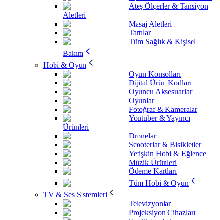
Ateş Ölçerler & Tansiyon
Aletleri
Masaj Aletleri
Tartılar
Tüm Sağlık & Kişisel
Bakım
Hobi & Oyun
Oyun Konsolları
Dijital Ürün Kodları
Oyuncu Aksesuarları
Oyunlar
Fotoğraf & Kameralar
Youtuber & Yayıncı
Ürünleri
Dronelar
Scooterlar & Bisikletler
Yetişkin Hobi & Eğlence
Müzik Ürünleri
Ödeme Kartları
Tüm Hobi & Oyun
TV & Ses Sistemleri
Televizyonlar
Projeksiyon Cihazları