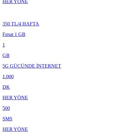
HER YÖNE
350 TL/4 HAFTA
Fırsat 1 GB
1
GB
5G GÜCÜNDE İNTERNET
1.000
DK
HER YÖNE
500
SMS
HER YÖNE