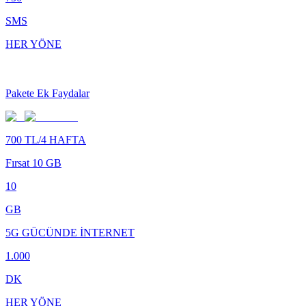
SMS
HER YÖNE
Pakete Ek Faydalar
700 TL/4 HAFTA
Fırsat 10 GB
10
GB
5G GÜCÜNDE İNTERNET
1.000
DK
HER YÖNE