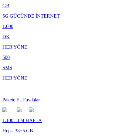
GB
5G GÜCÜNDE İNTERNET
1.000
DK
HER YÖNE
500
SMS
HER YÖNE
Pakete Ek Faydalar
1.100 TL/4 HAFTA
Hepsi 38+5 GB