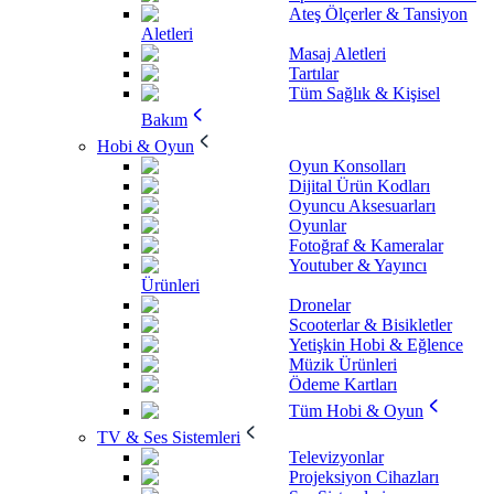
Ateş Ölçerler & Tansiyon
Aletleri
Masaj Aletleri
Tartılar
Tüm Sağlık & Kişisel
Bakım
Hobi & Oyun
Oyun Konsolları
Dijital Ürün Kodları
Oyuncu Aksesuarları
Oyunlar
Fotoğraf & Kameralar
Youtuber & Yayıncı
Ürünleri
Dronelar
Scooterlar & Bisikletler
Yetişkin Hobi & Eğlence
Müzik Ürünleri
Ödeme Kartları
Tüm Hobi & Oyun
TV & Ses Sistemleri
Televizyonlar
Projeksiyon Cihazları