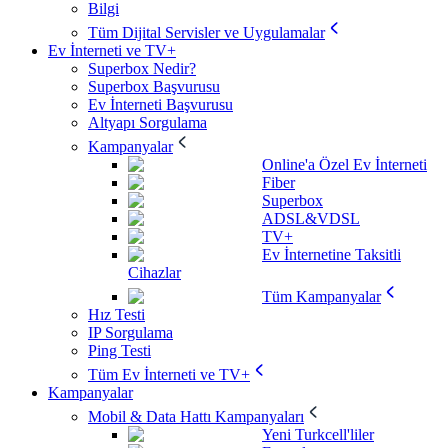
Bilgi
Tüm Dijital Servisler ve Uygulamalar
Ev İnterneti ve TV+
Superbox Nedir?
Superbox Başvurusu
Ev İnterneti Başvurusu
Altyapı Sorgulama
Kampanyalar
Online'a Özel Ev İnterneti
Fiber
Superbox
ADSL&VDSL
TV+
Ev İnternetine Taksitli
Cihazlar
Tüm Kampanyalar
Hız Testi
IP Sorgulama
Ping Testi
Tüm Ev İnterneti ve TV+
Kampanyalar
Mobil & Data Hattı Kampanyaları
Yeni Turkcell'liler