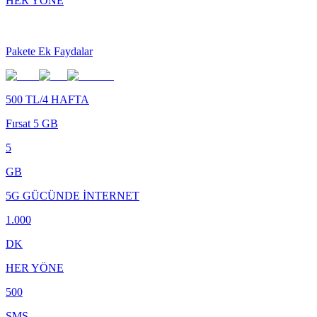
HER YÖNE
Pakete Ek Faydalar
500 TL/4 HAFTA
Fırsat 5 GB
5
GB
5G GÜCÜNDE İNTERNET
1.000
DK
HER YÖNE
500
SMS