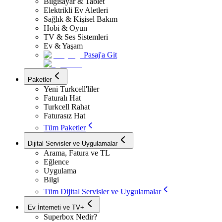
Bilgisayar & Tablet
Elektrikli Ev Aletleri
Sağlık & Kişisel Bakım
Hobi & Oyun
TV & Ses Sistemleri
Ev & Yaşam
Pasaj'a Git
Paketler
Yeni Turkcell'liler
Faturalı Hat
Turkcell Rahat
Faturasız Hat
Tüm Paketler
Dijital Servisler ve Uygulamalar
Arama, Fatura ve TL
Eğlence
Uygulama
Bilgi
Tüm Dijital Servisler ve Uygulamalar
Ev İnterneti ve TV+
Superbox Nedir?