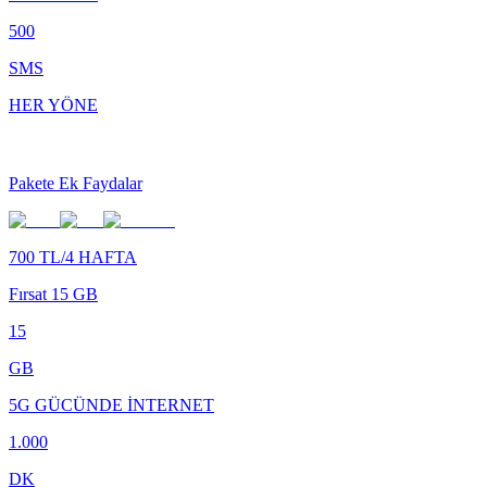
500
SMS
HER YÖNE
Pakete Ek Faydalar
700 TL/4 HAFTA
Fırsat 15 GB
15
GB
5G GÜCÜNDE İNTERNET
1.000
DK