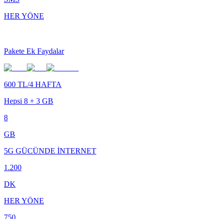
HER YÖNE
Pakete Ek Faydalar
600 TL/4 HAFTA
Hepsi 8 + 3 GB
8
GB
5G GÜCÜNDE İNTERNET
1.200
DK
HER YÖNE
750