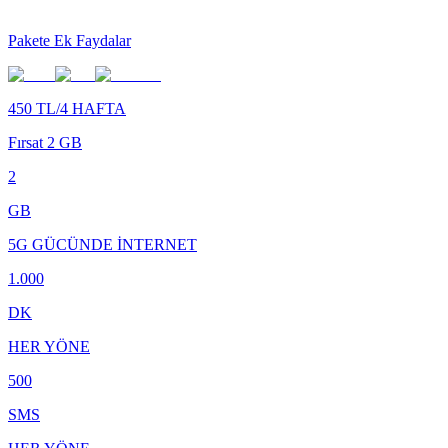
Pakete Ek Faydalar
450 TL/4 HAFTA
Fırsat 2 GB
2
GB
5G GÜCÜNDE İNTERNET
1.000
DK
HER YÖNE
500
SMS