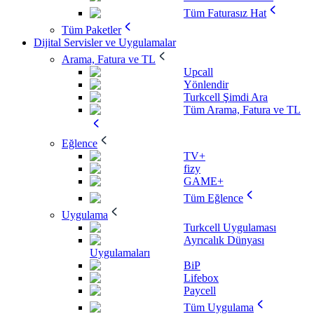
Tüm Faturasız Hat
Tüm Paketler
Dijital Servisler ve Uygulamalar
Arama, Fatura ve TL
Upcall
Yönlendir
Turkcell Şimdi Ara
Tüm Arama, Fatura ve TL
Eğlence
TV+
fizy
GAME+
Tüm Eğlence
Uygulama
Turkcell Uygulaması
Ayrıcalık Dünyası
Uygulamaları
BiP
Lifebox
Paycell
Tüm Uygulama