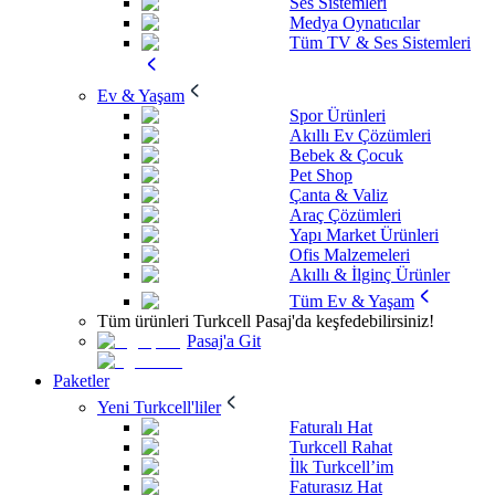
Ses Sistemleri
Medya Oynatıcılar
Tüm TV & Ses Sistemleri
Ev & Yaşam
Spor Ürünleri
Akıllı Ev Çözümleri
Bebek & Çocuk
Pet Shop
Çanta & Valiz
Araç Çözümleri
Yapı Market Ürünleri
Ofis Malzemeleri
Akıllı & İlginç Ürünler
Tüm Ev & Yaşam
Tüm ürünleri Turkcell Pasaj'da keşfedebilirsiniz!
Pasaj'a Git
Paketler
Yeni Turkcell'liler
Faturalı Hat
Turkcell Rahat
İlk Turkcell’im
Faturasız Hat