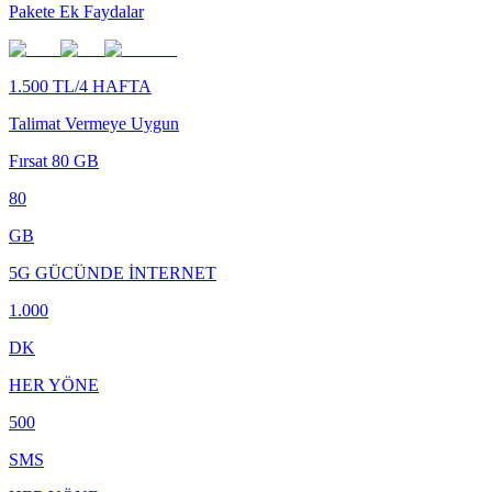
Pakete Ek Faydalar
1.500 TL/4 HAFTA
Talimat Vermeye Uygun
Fırsat 80 GB
80
GB
5G GÜCÜNDE İNTERNET
1.000
DK
HER YÖNE
500
SMS