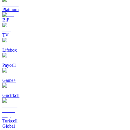
Platinum
BiP
TV+
Lifebox
Paycell
Game+
Gnctrkcll
Turkcell
Global