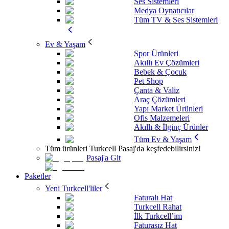
Ses Sistemleri
Medya Oynatıcılar
Tüm TV & Ses Sistemleri
Ev & Yaşam
Spor Ürünleri
Akıllı Ev Çözümleri
Bebek & Çocuk
Pet Shop
Çanta & Valiz
Araç Çözümleri
Yapı Market Ürünleri
Ofis Malzemeleri
Akıllı & İlginç Ürünler
Tüm Ev & Yaşam
Tüm ürünleri Turkcell Pasaj'da keşfedebilirsiniz!
Pasaj'a Git
Paketler
Yeni Turkcell'liler
Faturalı Hat
Turkcell Rahat
İlk Turkcell’im
Faturasız Hat