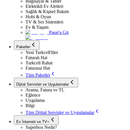
Bilgisayar & Tablet
Elektrikli Ev Aletleri
Sağlık & Kişisel Bakım
Hobi & Oyun
TV & Ses Sistemleri
Ev & Yaşam
Pasaj'a Git
Paketler
Yeni Turkcell'liler
Faturalı Hat
Turkcell Rahat
Faturasız Hat
Tüm Paketler
Dijital Servisler ve Uygulamalar
Arama, Fatura ve TL
Eğlence
Uygulama
Bilgi
Tüm Dijital Servisler ve Uygulamalar
Ev İnterneti ve TV+
Superbox Nedir?