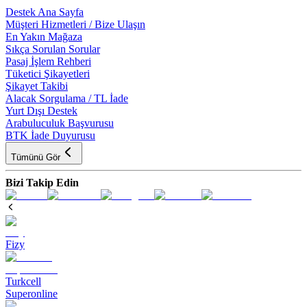
Destek Ana Sayfa
Müşteri Hizmetleri / Bize Ulaşın
En Yakın Mağaza
Sıkça Sorulan Sorular
Pasaj İşlem Rehberi
Tüketici Şikayetleri
Şikayet Takibi
Alacak Sorgulama / TL İade
Yurt Dışı Destek
Arabuluculuk Başvurusu
BTK İade Duyurusu
Tümünü Gör
Bizi Takip Edin
Fizy
Turkcell
Superonline