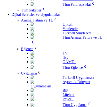
Tüm Faturasız Hat
Tüm Paketler
Dijital Servisler ve Uygulamalar
Arama, Fatura ve TL
Upcall
Yönlendir
Turkcell Şimdi Ara
Tüm Arama, Fatura ve TL
Eğlence
TV+
fizy
GAME+
Tüm Eğlence
Uygulama
Turkcell Uygulaması
Ayrıcalık Dünyası
Uygulamaları
BiP
Lifebox
Paycell
Tüm Uygulama