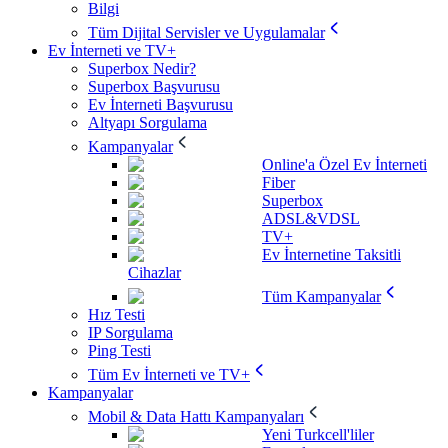
Bilgi
Tüm Dijital Servisler ve Uygulamalar
Ev İnterneti ve TV+
Superbox Nedir?
Superbox Başvurusu
Ev İnterneti Başvurusu
Altyapı Sorgulama
Kampanyalar
Online'a Özel Ev İnterneti
Fiber
Superbox
ADSL&VDSL
TV+
Ev İnternetine Taksitli
Cihazlar
Tüm Kampanyalar
Hız Testi
IP Sorgulama
Ping Testi
Tüm Ev İnterneti ve TV+
Kampanyalar
Mobil & Data Hattı Kampanyaları
Yeni Turkcell'liler