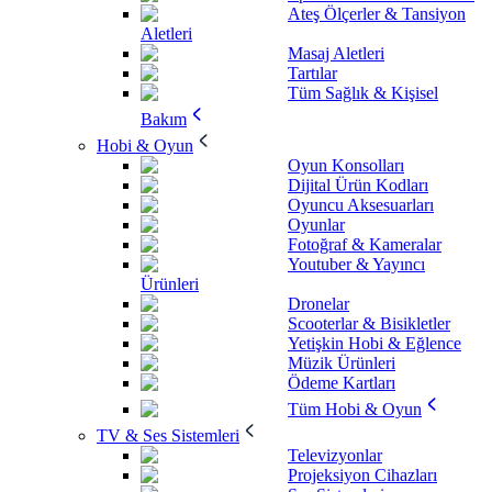
Ateş Ölçerler & Tansiyon
Aletleri
Masaj Aletleri
Tartılar
Tüm Sağlık & Kişisel
Bakım
Hobi & Oyun
Oyun Konsolları
Dijital Ürün Kodları
Oyuncu Aksesuarları
Oyunlar
Fotoğraf & Kameralar
Youtuber & Yayıncı
Ürünleri
Dronelar
Scooterlar & Bisikletler
Yetişkin Hobi & Eğlence
Müzik Ürünleri
Ödeme Kartları
Tüm Hobi & Oyun
TV & Ses Sistemleri
Televizyonlar
Projeksiyon Cihazları