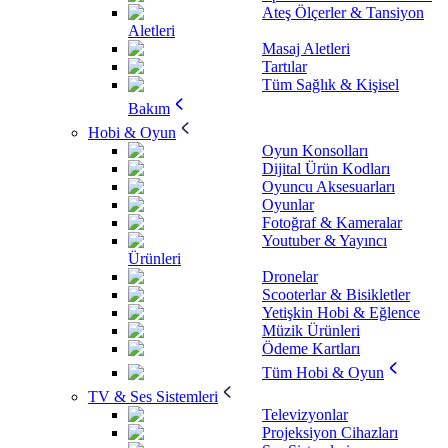
Ateş Ölçerler & Tansiyon
Aletleri
Masaj Aletleri
Tartılar
Tüm Sağlık & Kişisel
Bakım
Hobi & Oyun
Oyun Konsolları
Dijital Ürün Kodları
Oyuncu Aksesuarları
Oyunlar
Fotoğraf & Kameralar
Youtuber & Yayıncı
Ürünleri
Dronelar
Scooterlar & Bisikletler
Yetişkin Hobi & Eğlence
Müzik Ürünleri
Ödeme Kartları
Tüm Hobi & Oyun
TV & Ses Sistemleri
Televizyonlar
Projeksiyon Cihazları