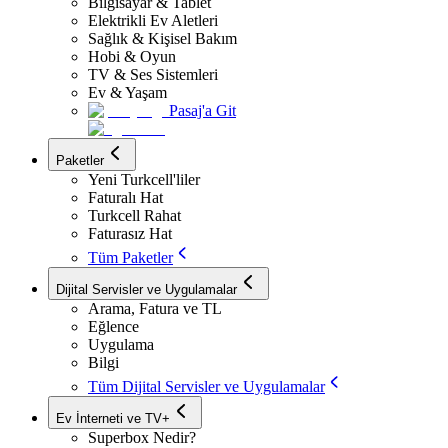
Bilgisayar & Tablet
Elektrikli Ev Aletleri
Sağlık & Kişisel Bakım
Hobi & Oyun
TV & Ses Sistemleri
Ev & Yaşam
Pasaj'a Git
Paketler
Yeni Turkcell'liler
Faturalı Hat
Turkcell Rahat
Faturasız Hat
Tüm Paketler
Dijital Servisler ve Uygulamalar
Arama, Fatura ve TL
Eğlence
Uygulama
Bilgi
Tüm Dijital Servisler ve Uygulamalar
Ev İnterneti ve TV+
Superbox Nedir?