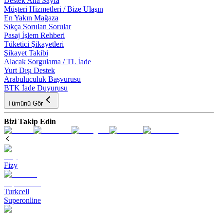
Destek Ana Sayfa
Müşteri Hizmetleri / Bize Ulaşın
En Yakın Mağaza
Sıkça Sorulan Sorular
Pasaj İşlem Rehberi
Tüketici Şikayetleri
Şikayet Takibi
Alacak Sorgulama / TL İade
Yurt Dışı Destek
Arabuluculuk Başvurusu
BTK İade Duyurusu
Tümünü Gör
Bizi Takip Edin
Fizy
Turkcell
Superonline