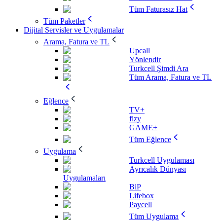
Tüm Faturasız Hat
Tüm Paketler
Dijital Servisler ve Uygulamalar
Arama, Fatura ve TL
Upcall
Yönlendir
Turkcell Şimdi Ara
Tüm Arama, Fatura ve TL
Eğlence
TV+
fizy
GAME+
Tüm Eğlence
Uygulama
Turkcell Uygulaması
Ayrıcalık Dünyası
Uygulamaları
BiP
Lifebox
Paycell
Tüm Uygulama