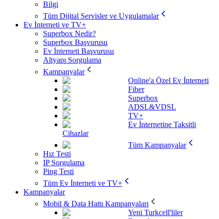
Bilgi
Tüm Dijital Servisler ve Uygulamalar
Ev İnterneti ve TV+
Superbox Nedir?
Superbox Başvurusu
Ev İnterneti Başvurusu
Altyapı Sorgulama
Kampanyalar
Online'a Özel Ev İnterneti
Fiber
Superbox
ADSL&VDSL
TV+
Ev İnternetine Taksitli
Cihazlar
Tüm Kampanyalar
Hız Testi
IP Sorgulama
Ping Testi
Tüm Ev İnterneti ve TV+
Kampanyalar
Mobil & Data Hattı Kampanyaları
Yeni Turkcell'liler