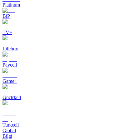
Platinum
BiP
TV+
Lifebox
Paycell
Game+
Gnctrkcll
Turkcell
Global
Bilgi