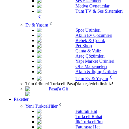
Ses Sistemleri
Medya Oynatıcılar
Tüm TV & Ses Sistemleri
Ev & Yaşam
Spor Ürünleri
Akıllı Ev Çözümleri
Bebek & Çocuk
Pet Shop
Çanta & Valiz
Araç Çözümleri
Yapı Market Ürünleri
Ofis Malzemeleri
Akıllı & İlginç Ürünler
Tüm Ev & Yaşam
Tüm ürünleri Turkcell Pasaj'da keşfedebilirsiniz!
Pasaj'a Git
Paketler
Yeni Turkcell'liler
Faturalı Hat
Turkcell Rahat
İlk Turkcell’im
Faturasız Hat