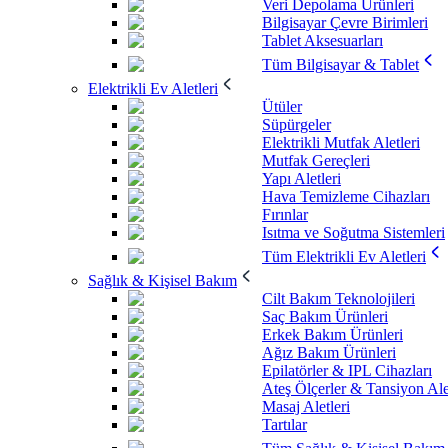
Veri Depolama Ürünleri
Bilgisayar Çevre Birimleri
Tablet Aksesuarları
Tüm Bilgisayar & Tablet
Elektrikli Ev Aletleri
Ütüler
Süpürgeler
Elektrikli Mutfak Aletleri
Mutfak Gereçleri
Yapı Aletleri
Hava Temizleme Cihazları
Fırınlar
Isıtma ve Soğutma Sistemleri
Tüm Elektrikli Ev Aletleri
Sağlık & Kişisel Bakım
Cilt Bakım Teknolojileri
Saç Bakım Ürünleri
Erkek Bakım Ürünleri
Ağız Bakım Ürünleri
Epilatörler & IPL Cihazları
Ateş Ölçerler & Tansiyon Ale
Masaj Aletleri
Tartılar