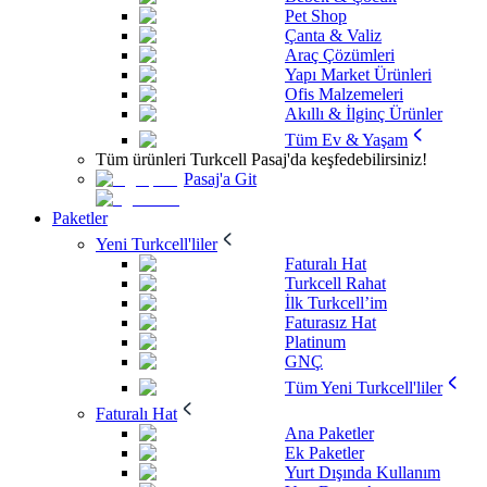
Pet Shop
Çanta & Valiz
Araç Çözümleri
Yapı Market Ürünleri
Ofis Malzemeleri
Akıllı & İlginç Ürünler
Tüm Ev & Yaşam
Tüm ürünleri Turkcell Pasaj'da keşfedebilirsiniz!
Pasaj'a Git
Paketler
Yeni Turkcell'liler
Faturalı Hat
Turkcell Rahat
İlk Turkcell’im
Faturasız Hat
Platinum
GNÇ
Tüm Yeni Turkcell'liler
Faturalı Hat
Ana Paketler
Ek Paketler
Yurt Dışında Kullanım