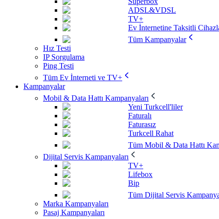
Superbox
ADSL&VDSL
TV+
Ev İnternetine Taksitli Cihazl
Tüm Kampanyalar
Hız Testi
IP Sorgulama
Ping Testi
Tüm Ev İnterneti ve TV+
Kampanyalar
Mobil & Data Hattı Kampanyaları
Yeni Turkcell'liler
Faturalı
Faturasız
Turkcell Rahat
Tüm Mobil & Data Hattı Kam
Dijital Servis Kampanyaları
TV+
Lifebox
Bip
Tüm Dijital Servis Kampanya
Marka Kampanyaları
Pasaj Kampanyaları