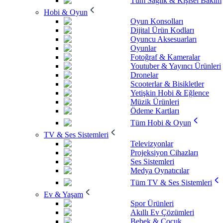
Tüm Sağlık & Kişisel Bakım
Hobi & Oyun
Oyun Konsolları
Dijital Ürün Kodları
Oyuncu Aksesuarları
Oyunlar
Fotoğraf & Kameralar
Youtuber & Yayıncı Ürünleri
Dronelar
Scooterlar & Bisikletler
Yetişkin Hobi & Eğlence
Müzik Ürünleri
Ödeme Kartları
Tüm Hobi & Oyun
TV & Ses Sistemleri
Televizyonlar
Projeksiyon Cihazları
Ses Sistemleri
Medya Oynatıcılar
Tüm TV & Ses Sistemleri
Ev & Yaşam
Spor Ürünleri
Akıllı Ev Çözümleri
Bebek & Çocuk