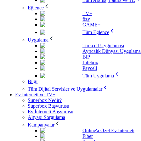
Tüm Arama, Fatura ve TL
Eğlence
TV+
fizy
GAME+
Tüm Eğlence
Uygulama
Turkcell Uygulaması
Ayrıcalık Dünyası Uygulamal
BiP
Lifebox
Paycell
Tüm Uygulama
Bilgi
Tüm Dijital Servisler ve Uygulamalar
Ev İnterneti ve TV+
Superbox Nedir?
Superbox Başvurusu
Ev İnterneti Başvurusu
Altyapı Sorgulama
Kampanyalar
Online'a Özel Ev İnterneti
Fiber