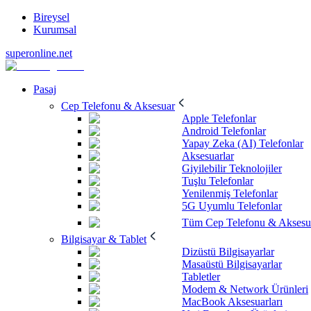
Bireysel
Kurumsal
superonline.net
Pasaj
Cep Telefonu & Aksesuar
Apple Telefonlar
Android Telefonlar
Yapay Zeka (AI) Telefonlar
Aksesuarlar
Giyilebilir Teknolojiler
Tuşlu Telefonlar
Yenilenmiş Telefonlar
5G Uyumlu Telefonlar
Tüm Cep Telefonu & Aksesu
Bilgisayar & Tablet
Dizüstü Bilgisayarlar
Masaüstü Bilgisayarlar
Tabletler
Modem & Network Ürünleri
MacBook Aksesuarları