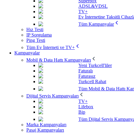
Superbox
ADSL&VDSL
TV+
Ev İnternetine Taksitli Cihazl
Tüm Kampanyalar
Hız Testi
IP Sorgulama
Ping Testi
Tüm Ev İnterneti ve TV+
Kampanyalar
Mobil & Data Hattı Kampanyaları
Yeni Turkcell'liler
Faturalı
Faturasız
Turkcell Rahat
Tüm Mobil & Data Hattı Kam
Dijital Servis Kampanyaları
TV+
Lifebox
Bip
Tüm Dijital Servis Kampanya
Marka Kampanyaları
Pasaj Kampanyaları