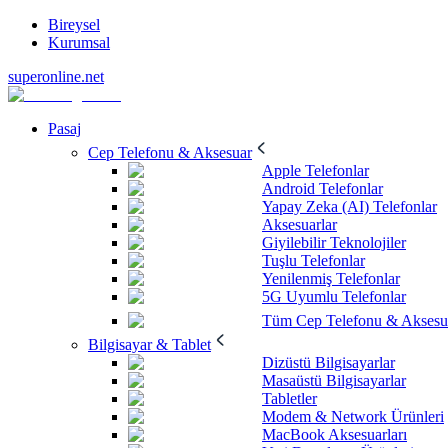
Bireysel
Kurumsal
superonline.net
Pasaj
Cep Telefonu & Aksesuar
Apple Telefonlar
Android Telefonlar
Yapay Zeka (AI) Telefonlar
Aksesuarlar
Giyilebilir Teknolojiler
Tuşlu Telefonlar
Yenilenmiş Telefonlar
5G Uyumlu Telefonlar
Tüm Cep Telefonu & Aksesu
Bilgisayar & Tablet
Dizüstü Bilgisayarlar
Masaüstü Bilgisayarlar
Tabletler
Modem & Network Ürünleri
MacBook Aksesuarları