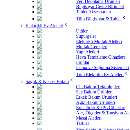
Veri Depolama Ürünleri
Bilgisayar Çevre Birimleri
Tablet Aksesuarları
Tüm Bilgisayar & Tablet
Elektrikli Ev Aletleri
Ütüler
Süpürgeler
Elektrikli Mutfak Aletleri
Mutfak Gereçleri
Yapı Aletleri
Hava Temizleme Cihazları
Fırınlar
Isıtma ve Soğutma Sistemleri
Tüm Elektrikli Ev Aletleri
Sağlık & Kişisel Bakım
Cilt Bakım Teknolojileri
Saç Bakım Ürünleri
Erkek Bakım Ürünleri
Ağız Bakım Ürünleri
Epilatörler & IPL Cihazları
Ateş Ölçerler & Tansiyon Ale
Masaj Aletleri
Tartılar