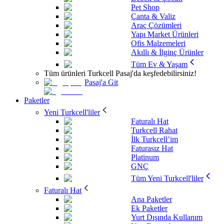
Pet Shop
Çanta & Valiz
Araç Çözümleri
Yapı Market Ürünleri
Ofis Malzemeleri
Akıllı & İlginç Ürünler
Tüm Ev & Yaşam
Tüm ürünleri Turkcell Pasaj'da keşfedebilirsiniz!
Pasaj'a Git
Paketler
Yeni Turkcell'liler
Faturalı Hat
Turkcell Rahat
İlk Turkcell’im
Faturasız Hat
Platinum
GNÇ
Tüm Yeni Turkcell'liler
Faturalı Hat
Ana Paketler
Ek Paketler
Yurt Dışında Kullanım