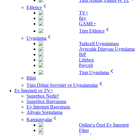
Tüm Arama, Fatura ve TL
Eğlence
TV+
fizy
GAME+
Tüm Eğlence
Uygulama
Turkcell Uygulaması
Ayrıcalık Dünyası Uygulamal
BiP
Lifebox
Paycell
Tüm Uygulama
Bilgi
Tüm Dijital Servisler ve Uygulamalar
Ev İnterneti ve TV+
Superbox Nedir?
Superbox Başvurusu
Ev İnterneti Başvurusu
Altyapı Sorgulama
Kampanyalar
Online'a Özel Ev İnterneti
Fiber