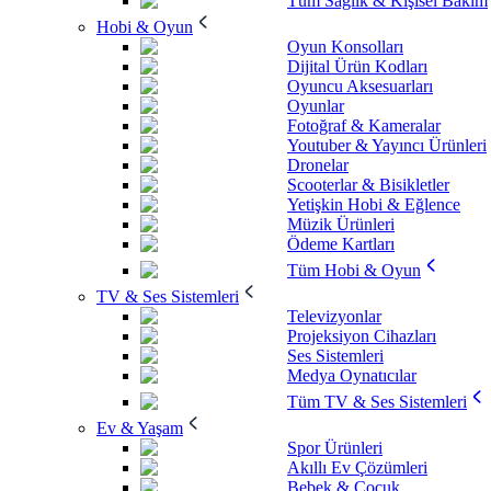
Tüm Sağlık & Kişisel Bakım
Hobi & Oyun
Oyun Konsolları
Dijital Ürün Kodları
Oyuncu Aksesuarları
Oyunlar
Fotoğraf & Kameralar
Youtuber & Yayıncı Ürünleri
Dronelar
Scooterlar & Bisikletler
Yetişkin Hobi & Eğlence
Müzik Ürünleri
Ödeme Kartları
Tüm Hobi & Oyun
TV & Ses Sistemleri
Televizyonlar
Projeksiyon Cihazları
Ses Sistemleri
Medya Oynatıcılar
Tüm TV & Ses Sistemleri
Ev & Yaşam
Spor Ürünleri
Akıllı Ev Çözümleri
Bebek & Çocuk