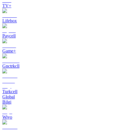
TV+
Lifebox
Paycell
Game+
Gnctrkcll
Turkcell
Global
Bilgi
Wiyo