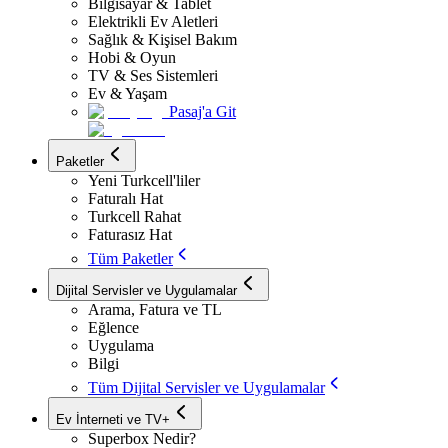
Bilgisayar & Tablet
Elektrikli Ev Aletleri
Sağlık & Kişisel Bakım
Hobi & Oyun
TV & Ses Sistemleri
Ev & Yaşam
Pasaj'a Git
Paketler
Yeni Turkcell'liler
Faturalı Hat
Turkcell Rahat
Faturasız Hat
Tüm Paketler
Dijital Servisler ve Uygulamalar
Arama, Fatura ve TL
Eğlence
Uygulama
Bilgi
Tüm Dijital Servisler ve Uygulamalar
Ev İnterneti ve TV+
Superbox Nedir?