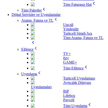
Tüm Faturasız Hat
Tüm Paketler
Dijital Servisler ve Uygulamalar
Arama, Fatura ve TL
Upcall
Yönlendir
Turkcell Şimdi Ara
Tüm Arama, Fatura ve TL
Eğlence
TV+
fizy
GAME+
Tüm Eğlence
Uygulama
Turkcell Uygulaması
Ayrıcalık Dünyası
Uygulamaları
BiP
Lifebox
Paycell
Tüm Uygulama