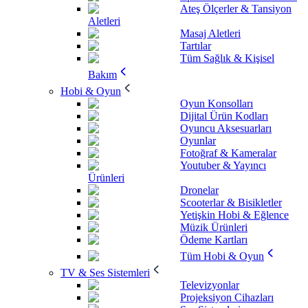
Ateş Ölçerler & Tansiyon
Aletleri
Masaj Aletleri
Tartılar
Tüm Sağlık & Kişisel
Bakım
Hobi & Oyun
Oyun Konsolları
Dijital Ürün Kodları
Oyuncu Aksesuarları
Oyunlar
Fotoğraf & Kameralar
Youtuber & Yayıncı
Ürünleri
Dronelar
Scooterlar & Bisikletler
Yetişkin Hobi & Eğlence
Müzik Ürünleri
Ödeme Kartları
Tüm Hobi & Oyun
TV & Ses Sistemleri
Televizyonlar
Projeksiyon Cihazları