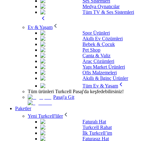
Ses Sistemleri
Medya Oynatıcılar
Tüm TV & Ses Sistemleri
Ev & Yaşam
Spor Ürünleri
Akıllı Ev Çözümleri
Bebek & Çocuk
Pet Shop
Çanta & Valiz
Araç Çözümleri
Yapı Market Ürünleri
Ofis Malzemeleri
Akıllı & İlginç Ürünler
Tüm Ev & Yaşam
Tüm ürünleri Turkcell Pasaj'da keşfedebilirsiniz!
Pasaj'a Git
Paketler
Yeni Turkcell'liler
Faturalı Hat
Turkcell Rahat
İlk Turkcell’im
Faturasız Hat