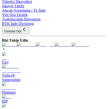
Tüketici Şikayetleri
Şikayet Takibi
Alacak Sorgulama / TL İade
Yurt Dışı Destek
Arabuluculuk Başvurusu
BTK İade Duyurusu
Tümünü Gör
Bizi Takip Edin
Fizy
Turkcell
Superonline
Platinum
BiP