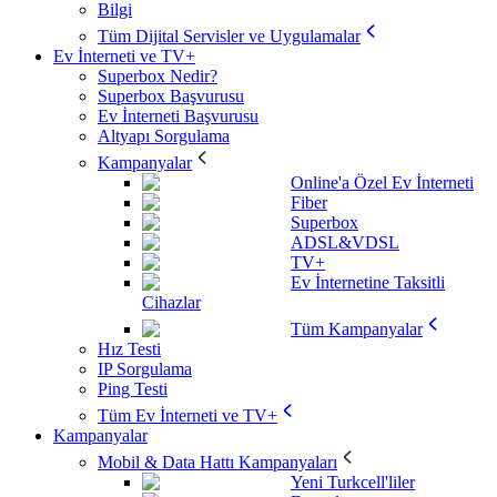
Bilgi
Tüm Dijital Servisler ve Uygulamalar
Ev İnterneti ve TV+
Superbox Nedir?
Superbox Başvurusu
Ev İnterneti Başvurusu
Altyapı Sorgulama
Kampanyalar
Online'a Özel Ev İnterneti
Fiber
Superbox
ADSL&VDSL
TV+
Ev İnternetine Taksitli
Cihazlar
Tüm Kampanyalar
Hız Testi
IP Sorgulama
Ping Testi
Tüm Ev İnterneti ve TV+
Kampanyalar
Mobil & Data Hattı Kampanyaları
Yeni Turkcell'liler