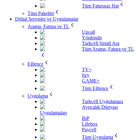
Tüm Faturasız Hat
Tüm Paketler
Dijital Servisler ve Uygulamalar
Arama, Fatura ve TL
Upcall
Yönlendir
Turkcell Şimdi Ara
Tüm Arama, Fatura ve TL
Eğlence
TV+
fizy
GAME+
Tüm Eğlence
Uygulama
Turkcell Uygulaması
Ayrıcalık Dünyası
Uygulamaları
BiP
Lifebox
Paycell
Tüm Uygulama