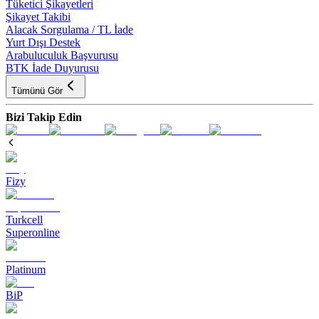
Tüketici Şikayetleri
Şikayet Takibi
Alacak Sorgulama / TL İade
Yurt Dışı Destek
Arabuluculuk Başvurusu
BTK İade Duyurusu
Tümünü Gör
Bizi Takip Edin
Fizy
Turkcell
Superonline
Platinum
BiP