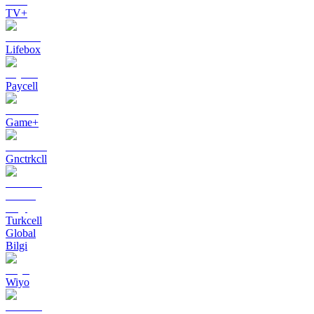
TV+
Lifebox
Paycell
Game+
Gnctrkcll
Turkcell
Global
Bilgi
Wiyo