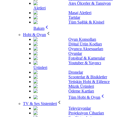
Ateş Ölçerler & Tansiyon
Aletleri
Masaj Aletleri
Tartılar
Tüm Sağlık & Kişisel
Bakım
Hobi & Oyun
Oyun Konsolları
Dijital Ürün Kodları
Oyuncu Aksesuarları
Oyunlar
Fotoğraf & Kameralar
Youtuber & Yayıncı
Ürünleri
Dronelar
Scooterlar & Bisikletler
Yetişkin Hobi & Eğlence
Müzik Ürünleri
Ödeme Kartları
Tüm Hobi & Oyun
TV & Ses Sistemleri
Televizyonlar
Projeksiyon Cihazları