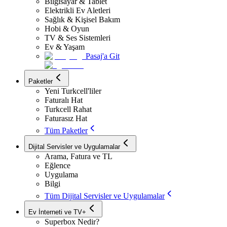
Bilgisayar & Tablet
Elektrikli Ev Aletleri
Sağlık & Kişisel Bakım
Hobi & Oyun
TV & Ses Sistemleri
Ev & Yaşam
Pasaj'a Git
Paketler
Yeni Turkcell'liler
Faturalı Hat
Turkcell Rahat
Faturasız Hat
Tüm Paketler
Dijital Servisler ve Uygulamalar
Arama, Fatura ve TL
Eğlence
Uygulama
Bilgi
Tüm Dijital Servisler ve Uygulamalar
Ev İnterneti ve TV+
Superbox Nedir?