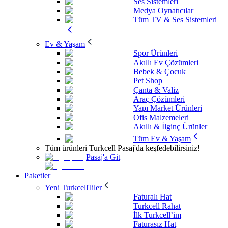
Ses Sistemleri
Medya Oynatıcılar
Tüm TV & Ses Sistemleri
Ev & Yaşam
Spor Ürünleri
Akıllı Ev Çözümleri
Bebek & Çocuk
Pet Shop
Çanta & Valiz
Araç Çözümleri
Yapı Market Ürünleri
Ofis Malzemeleri
Akıllı & İlginç Ürünler
Tüm Ev & Yaşam
Tüm ürünleri Turkcell Pasaj'da keşfedebilirsiniz!
Pasaj'a Git
Paketler
Yeni Turkcell'liler
Faturalı Hat
Turkcell Rahat
İlk Turkcell’im
Faturasız Hat