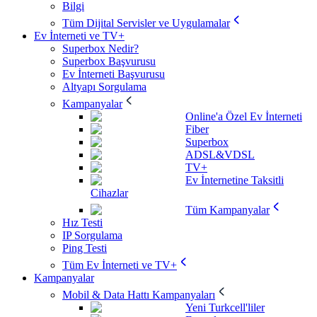
Bilgi
Tüm Dijital Servisler ve Uygulamalar
Ev İnterneti ve TV+
Superbox Nedir?
Superbox Başvurusu
Ev İnterneti Başvurusu
Altyapı Sorgulama
Kampanyalar
Online'a Özel Ev İnterneti
Fiber
Superbox
ADSL&VDSL
TV+
Ev İnternetine Taksitli
Cihazlar
Tüm Kampanyalar
Hız Testi
IP Sorgulama
Ping Testi
Tüm Ev İnterneti ve TV+
Kampanyalar
Mobil & Data Hattı Kampanyaları
Yeni Turkcell'liler