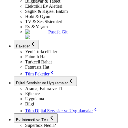
Bilgisayar & Tablet
Elektrikli Ev Aletleri
Sağlık & Kişisel Bakım
Hobi & Oyun
TV & Ses Sistemleri
Ev & Yaşam
Pasaj'a Git
Paketler
Yeni Turkcell'liler
Faturalı Hat
Turkcell Rahat
Faturasız Hat
Tüm Paketler
Dijital Servisler ve Uygulamalar
Arama, Fatura ve TL
Eğlence
Uygulama
Bilgi
Tüm Dijital Servisler ve Uygulamalar
Ev İnterneti ve TV+
Superbox Nedir?