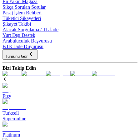
En Yakın Mağaza
Sıkça Sorulan Sorular
Pasaj İşlem Rehberi
Tüketici Şikayetleri
Şikayet Takibi
Alacak Sorgulama / TL İade
Yurt Dışı Destek
Arabuluculuk Başvurusu
BTK İade Duyurusu
Tümünü Gör
Bizi Takip Edin
Fizy
Turkcell
Superonline
Platinum