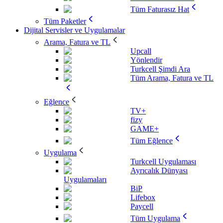
Tüm Faturasız Hat
Tüm Paketler
Dijital Servisler ve Uygulamalar
Arama, Fatura ve TL
Upcall
Yönlendir
Turkcell Şimdi Ara
Tüm Arama, Fatura ve TL
Eğlence
TV+
fizy
GAME+
Tüm Eğlence
Uygulama
Turkcell Uygulaması
Ayrıcalık Dünyası
Uygulamaları
BiP
Lifebox
Paycell
Tüm Uygulama