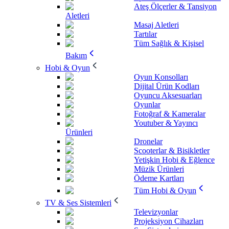
Ateş Ölçerler & Tansiyon
Aletleri
Masaj Aletleri
Tartılar
Tüm Sağlık & Kişisel
Bakım
Hobi & Oyun
Oyun Konsolları
Dijital Ürün Kodları
Oyuncu Aksesuarları
Oyunlar
Fotoğraf & Kameralar
Youtuber & Yayıncı
Ürünleri
Dronelar
Scooterlar & Bisikletler
Yetişkin Hobi & Eğlence
Müzik Ürünleri
Ödeme Kartları
Tüm Hobi & Oyun
TV & Ses Sistemleri
Televizyonlar
Projeksiyon Cihazları