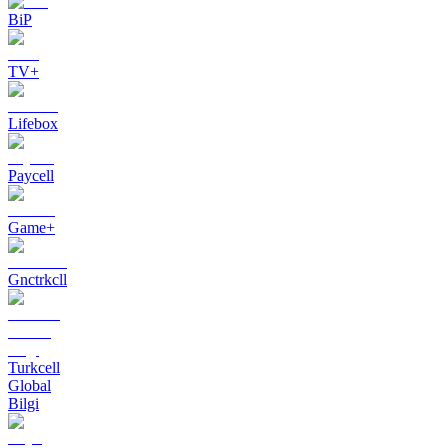
BiP
TV+
Lifebox
Paycell
Game+
Gnctrkcll
Turkcell
Global
Bilgi