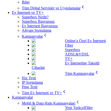
Bilgi
Tüm Dijital Servisler ve Uygulamalar
Ev İnterneti ve TV+
Superbox Nedir?
Superbox Başvurusu
Ev İnterneti Başvurusu
Altyapı Sorgulama
Kampanyalar
Online'a Özel Ev İnterneti
Fiber
Superbox
ADSL&VDSL
TV+
Ev İnternetine Taksitli
Cihazlar
Tüm Kampanyalar
Hız Testi
IP Sorgulama
Ping Testi
Tüm Ev İnterneti ve TV+
Kampanyalar
Mobil & Data Hattı Kampanyaları
Yeni Turkcell'liler