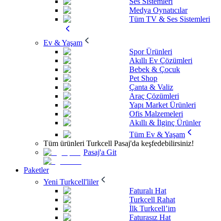
Ses Sistemleri
Medya Oynatıcılar
Tüm TV & Ses Sistemleri
Ev & Yaşam
Spor Ürünleri
Akıllı Ev Çözümleri
Bebek & Çocuk
Pet Shop
Çanta & Valiz
Araç Çözümleri
Yapı Market Ürünleri
Ofis Malzemeleri
Akıllı & İlginç Ürünler
Tüm Ev & Yaşam
Tüm ürünleri Turkcell Pasaj'da keşfedebilirsiniz!
Pasaj'a Git
Paketler
Yeni Turkcell'liler
Faturalı Hat
Turkcell Rahat
İlk Turkcell’im
Faturasız Hat