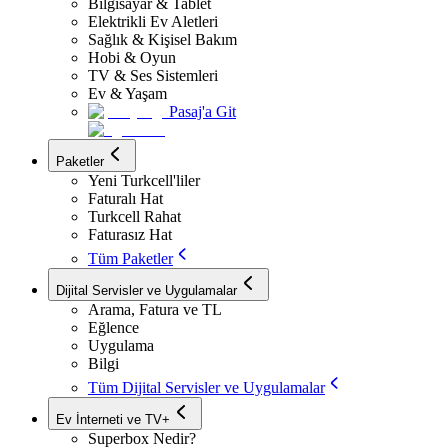
Bilgisayar & Tablet
Elektrikli Ev Aletleri
Sağlık & Kişisel Bakım
Hobi & Oyun
TV & Ses Sistemleri
Ev & Yaşam
Pasaj'a Git
Paketler
Yeni Turkcell'liler
Faturalı Hat
Turkcell Rahat
Faturasız Hat
Tüm Paketler
Dijital Servisler ve Uygulamalar
Arama, Fatura ve TL
Eğlence
Uygulama
Bilgi
Tüm Dijital Servisler ve Uygulamalar
Ev İnterneti ve TV+
Superbox Nedir?