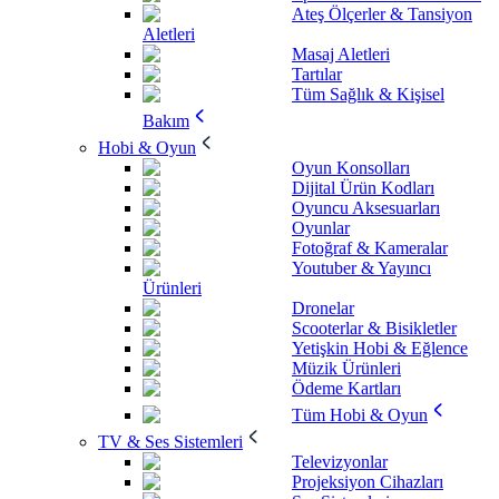
Ateş Ölçerler & Tansiyon
Aletleri
Masaj Aletleri
Tartılar
Tüm Sağlık & Kişisel
Bakım
Hobi & Oyun
Oyun Konsolları
Dijital Ürün Kodları
Oyuncu Aksesuarları
Oyunlar
Fotoğraf & Kameralar
Youtuber & Yayıncı
Ürünleri
Dronelar
Scooterlar & Bisikletler
Yetişkin Hobi & Eğlence
Müzik Ürünleri
Ödeme Kartları
Tüm Hobi & Oyun
TV & Ses Sistemleri
Televizyonlar
Projeksiyon Cihazları