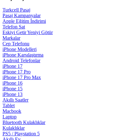
Turkcell Pasaj
Pasaj Kampanyalar
Apple Eğitim İndirimi
Telefon Sat
Eskiyi Getir Yeniyi Götür
Markalar
Cep Telefonu
iPhone Modelleri
iPhone Karşılaştırma
Android Telefonlar
iPhone 17
iPhone 17 Pro
iPhone 17 Pro Max
iPhone 16
iPhone 15
iPhone 13
Akıllı Saatler
Tablet
Macbook
Laptop
Bluetooth Kulaklıklar
Kulaklıklar
PS5 / Playstation 5
Akıllı Ev