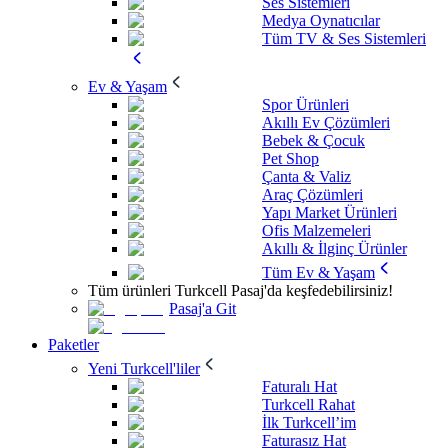
Ses Sistemleri
Medya Oynatıcılar
Tüm TV & Ses Sistemleri
Ev & Yaşam
Spor Ürünleri
Akıllı Ev Çözümleri
Bebek & Çocuk
Pet Shop
Çanta & Valiz
Araç Çözümleri
Yapı Market Ürünleri
Ofis Malzemeleri
Akıllı & İlginç Ürünler
Tüm Ev & Yaşam
Tüm ürünleri Turkcell Pasaj'da keşfedebilirsiniz!
Pasaj'a Git
Paketler
Yeni Turkcell'liler
Faturalı Hat
Turkcell Rahat
İlk Turkcell’im
Faturasız Hat