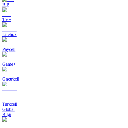
BiP
TV+
Lifebox
Paycell
Game+
Gnctrkcll
Turkcell
Global
Bilgi