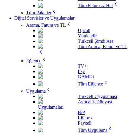
Tüm Faturasız Hat
Tüm Paketler
Dijital Servisler ve Uygulamalar
Arama, Fatura ve TL
Upcall
Yönlendir
Turkcell Şimdi Ara
Tüm Arama, Fatura ve TL
Eğlence
TV+
fizy
GAME+
Tüm Eğlence
Uygulama
Turkcell Uygulaması
Ayrıcalık Dünyası
Uygulamaları
BiP
Lifebox
Paycell
Tüm Uygulama