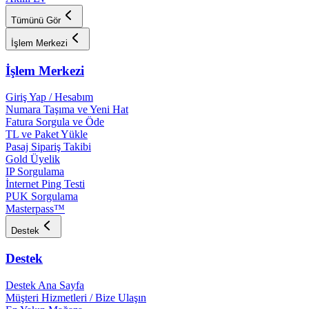
Tümünü Gör
İşlem Merkezi
İşlem Merkezi
Giriş Yap / Hesabım
Numara Taşıma ve Yeni Hat
Fatura Sorgula ve Öde
TL ve Paket Yükle
Pasaj Sipariş Takibi
Gold Üyelik
IP Sorgulama
İnternet Ping Testi
PUK Sorgulama
Masterpass™
Destek
Destek
Destek Ana Sayfa
Müşteri Hizmetleri / Bize Ulaşın