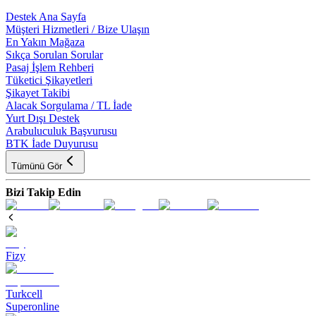
Destek Ana Sayfa
Müşteri Hizmetleri / Bize Ulaşın
En Yakın Mağaza
Sıkça Sorulan Sorular
Pasaj İşlem Rehberi
Tüketici Şikayetleri
Şikayet Takibi
Alacak Sorgulama / TL İade
Yurt Dışı Destek
Arabuluculuk Başvurusu
BTK İade Duyurusu
Tümünü Gör
Bizi Takip Edin
Fizy
Turkcell
Superonline