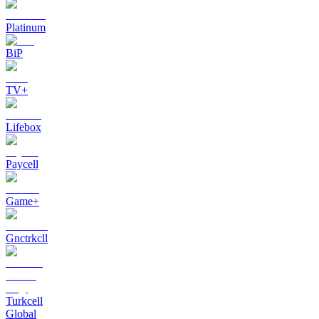
Platinum
BiP
TV+
Lifebox
Paycell
Game+
Gnctrkcll
Turkcell
Global