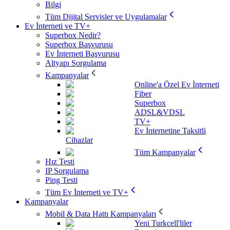
Bilgi
Tüm Dijital Servisler ve Uygulamalar
Ev İnterneti ve TV+
Superbox Nedir?
Superbox Başvurusu
Ev İnterneti Başvurusu
Altyapı Sorgulama
Kampanyalar
Online'a Özel Ev İnterneti
Fiber
Superbox
ADSL&VDSL
TV+
Ev İnternetine Taksitli
Cihazlar
Tüm Kampanyalar
Hız Testi
IP Sorgulama
Ping Testi
Tüm Ev İnterneti ve TV+
Kampanyalar
Mobil & Data Hattı Kampanyaları
Yeni Turkcell'liler