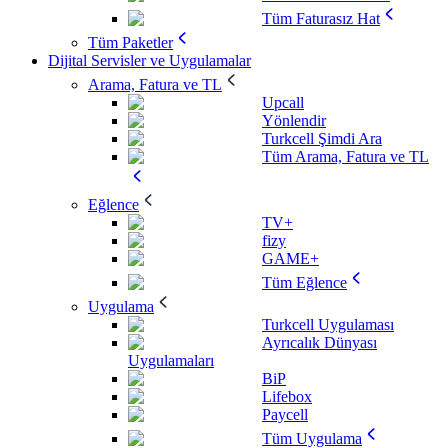
Tüm Faturasız Hat
Tüm Paketler
Dijital Servisler ve Uygulamalar
Arama, Fatura ve TL
Upcall
Yönlendir
Turkcell Şimdi Ara
Tüm Arama, Fatura ve TL
Eğlence
TV+
fizy
GAME+
Tüm Eğlence
Uygulama
Turkcell Uygulaması
Ayrıcalık Dünyası
Uygulamaları
BiP
Lifebox
Paycell
Tüm Uygulama