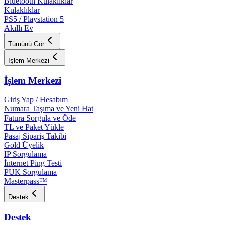
Bluetooth Kulaklıklar
Kulaklıklar
PS5 / Playstation 5
Akıllı Ev
Tümünü Gör
İşlem Merkezi
İşlem Merkezi
Giriş Yap / Hesabım
Numara Taşıma ve Yeni Hat
Fatura Sorgula ve Öde
TL ve Paket Yükle
Pasaj Sipariş Takibi
Gold Üyelik
IP Sorgulama
İnternet Ping Testi
PUK Sorgulama
Masterpass™
Destek
Destek