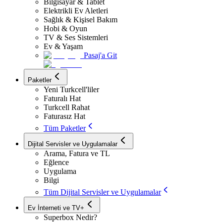
Bilgisayar & Tablet
Elektrikli Ev Aletleri
Sağlık & Kişisel Bakım
Hobi & Oyun
TV & Ses Sistemleri
Ev & Yaşam
Pasaj'a Git
Paketler
Yeni Turkcell'liler
Faturalı Hat
Turkcell Rahat
Faturasız Hat
Tüm Paketler
Dijital Servisler ve Uygulamalar
Arama, Fatura ve TL
Eğlence
Uygulama
Bilgi
Tüm Dijital Servisler ve Uygulamalar
Ev İnterneti ve TV+
Superbox Nedir?