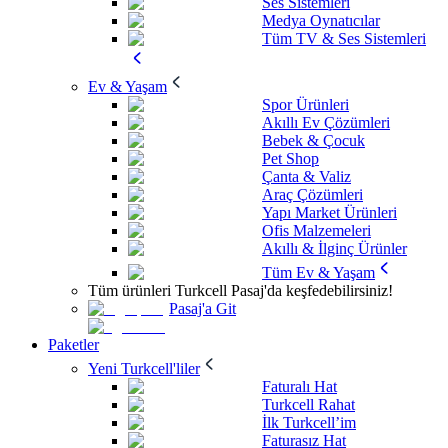
Ses Sistemleri
Medya Oynatıcılar
Tüm TV & Ses Sistemleri
Ev & Yaşam
Spor Ürünleri
Akıllı Ev Çözümleri
Bebek & Çocuk
Pet Shop
Çanta & Valiz
Araç Çözümleri
Yapı Market Ürünleri
Ofis Malzemeleri
Akıllı & İlginç Ürünler
Tüm Ev & Yaşam
Tüm ürünleri Turkcell Pasaj'da keşfedebilirsiniz!
Pasaj'a Git
Paketler
Yeni Turkcell'liler
Faturalı Hat
Turkcell Rahat
İlk Turkcell’im
Faturasız Hat