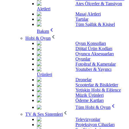
Ateş Ölçerler & Tansiyon
Aletleri
Masaj Aletleri
Tartılar
Tüm Sağlık & Kişisel
Bakım
Hobi & Oyun
Oyun Konsolları
Dijital Ürün Kodları
Oyuncu Aksesuarları
Oyunlar
Fotoğraf & Kameralar
Youtuber & Yayıncı
Ürünleri
Dronelar
Scooterlar & Bisikletler
Yetişkin Hobi & Eğlence
Müzik Ürünleri
Ödeme Kartları
Tüm Hobi & Oyun
TV & Ses Sistemleri
Televizyonlar
Projeksiyon Cihazları