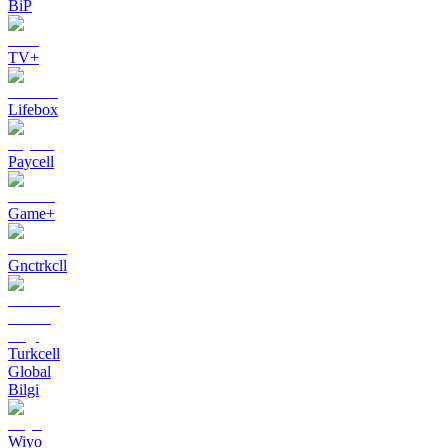
BiP
TV+
Lifebox
Paycell
Game+
Gnctrkcll
Turkcell
Global
Bilgi
Wiyo