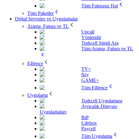
Tüm Faturasız Hat
Tüm Paketler
Dijital Servisler ve Uygulamalar
Arama, Fatura ve TL
Upcall
Yönlendir
Turkcell Şimdi Ara
Tüm Arama, Fatura ve TL
Eğlence
TV+
fizy
GAME+
Tüm Eğlence
Uygulama
Turkcell Uygulaması
Ayrıcalık Dünyası
Uygulamaları
BiP
Lifebox
Paycell
Tüm Uygulama