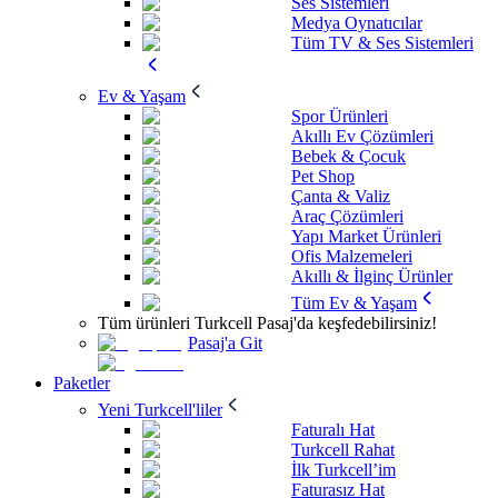
Ses Sistemleri
Medya Oynatıcılar
Tüm TV & Ses Sistemleri
Ev & Yaşam
Spor Ürünleri
Akıllı Ev Çözümleri
Bebek & Çocuk
Pet Shop
Çanta & Valiz
Araç Çözümleri
Yapı Market Ürünleri
Ofis Malzemeleri
Akıllı & İlginç Ürünler
Tüm Ev & Yaşam
Tüm ürünleri Turkcell Pasaj'da keşfedebilirsiniz!
Pasaj'a Git
Paketler
Yeni Turkcell'liler
Faturalı Hat
Turkcell Rahat
İlk Turkcell’im
Faturasız Hat