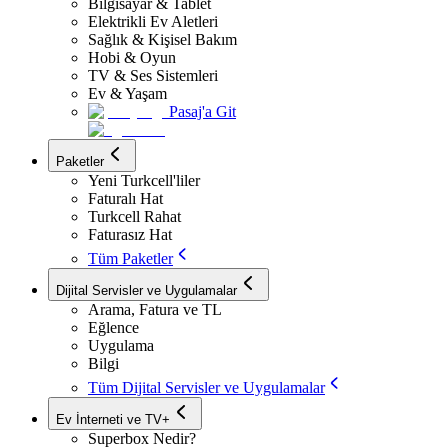
Bilgisayar & Tablet
Elektrikli Ev Aletleri
Sağlık & Kişisel Bakım
Hobi & Oyun
TV & Ses Sistemleri
Ev & Yaşam
Pasaj'a Git
Paketler
Yeni Turkcell'liler
Faturalı Hat
Turkcell Rahat
Faturasız Hat
Tüm Paketler
Dijital Servisler ve Uygulamalar
Arama, Fatura ve TL
Eğlence
Uygulama
Bilgi
Tüm Dijital Servisler ve Uygulamalar
Ev İnterneti ve TV+
Superbox Nedir?