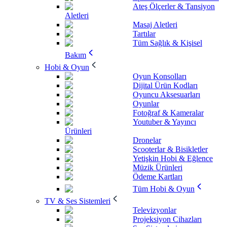
Ateş Ölçerler & Tansiyon
Aletleri
Masaj Aletleri
Tartılar
Tüm Sağlık & Kişisel
Bakım
Hobi & Oyun
Oyun Konsolları
Dijital Ürün Kodları
Oyuncu Aksesuarları
Oyunlar
Fotoğraf & Kameralar
Youtuber & Yayıncı
Ürünleri
Dronelar
Scooterlar & Bisikletler
Yetişkin Hobi & Eğlence
Müzik Ürünleri
Ödeme Kartları
Tüm Hobi & Oyun
TV & Ses Sistemleri
Televizyonlar
Projeksiyon Cihazları