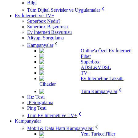
Bilgi
Tüm Dijital Servisler ve Uygulamalar
Ev İnterneti ve TV+
Superbox Nedir?
Superbox Başvurusu
Ev İnterneti Başvurusu
Altyapı Sorgulama
Kampanyalar
Online'a Özel Ev İnterneti
Fiber
Superbox
ADSL&VDSL
TV+
Ev İnternetine Taksitli
Cihazlar
Tüm Kampanyalar
Hız Testi
IP Sorgulama
Ping Testi
Tüm Ev İnterneti ve TV+
Kampanyalar
Mobil & Data Hattı Kampanyaları
Yeni Turkcell'liler