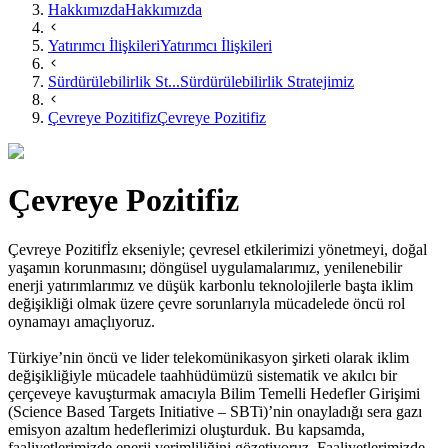
Hakkımızda
Hakkımızda
Yatırımcı İlişkileri
Yatırımcı İlişkileri
Sürdürülebilirlik St...
Sürdürülebilirlik Stratejimiz
Çevreye Pozitifiz
Çevreye Pozitifiz
Çevreye Pozitifiz
Çevreye Pozitifİz ekseniyle; çevresel etkilerimizi yönetmeyi, doğal
yaşamın korunmasını; döngüsel uygulamalarımız, yenilenebilir
enerji yatırımlarımız ve düşük karbonlu teknolojilerle başta iklim
değişikliği olmak üzere çevre sorunlarıyla mücadelede öncü rol
oynamayı amaçlıyoruz.
Türkiye’nin öncü ve lider telekomünikasyon şirketi olarak iklim
değişikliğiyle mücadele taahhüdümüzü sistematik ve akılcı bir
çerçeveye kavuşturmak amacıyla Bilim Temelli Hedefler Girişimi
(Science Based Targets Initiative – SBTi)’nin onayladığı sera gazı
emisyon azaltım hedeflerimizi oluşturduk. Bu kapsamda,
faaliyetlerimizde enerji verimliliğini gözetiyoruz. Faaliyetlerimizde