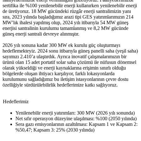
sertifika ile %100 yenilenebilir enerji kullanırken yenilenebilir enerji
de üretiyoruz. 18 MW gücündeki rüzgâr enerji santralimizin yanı
sıra, 2023 yılında başladığımız arazi tipi GES yatırımlarımızın 214
MW’lık ihalesi yapılmış olup, 2024 yılı itibarıyla 54 MW güneş
enerjisi santralinin kurulumu tamamlanmış ve 8,2 MW gücünde
güneş enerji santrali devreye alınmıştır.
2026 yılı sonuna kadar 300 MW ek kurulu güç oluşturmayı
hedeflemekteyiz. 2024 sonu itibarıyla güneş panelli saha (yeşil saha)
sayımızı 2.410’a ulaştırdık. Ayrıca inovatif çalışmalarımızın bir
ürünü olan 15 adet portatif solar saha çözümü ile nüfusun dönemsel
olarak yükseldiği ve enerji kaynaklarına erişimin sınırlı olduğu
bölgelerde oluşan ihtiyacı karşılıyor, farklı lokasyonlarda
kurulumunu sağladığımız bu iletişim istasyonlarının çevre dostu
özelliğiyle sürdürülebilirlik hedeflerimize katkı sağlıyoruz.
Hedeflerimiz
Yenilenebilir enerji yatırımları: 300 MW (2026 yılı sonunda)
Net sıfır operasyon düzeyine ulaşılması: %100 (2050 yılında)
Sera gazı emisyonlarının azaltılması: Kapsam 1 ve Kapsam 2:
%50,47; Kapsam 3: 25% (2030 yılında)