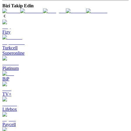
Bizi Takip Edin
Fizy
Turkcell
Superonline
Platinum
BiP
TV+
Lifebox
Paycell