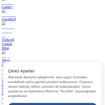
Game+
Gnctrkcll
Turkcell
Global
Bilgi
Wiyo
Turkcell
Geleceği
Yazanlar