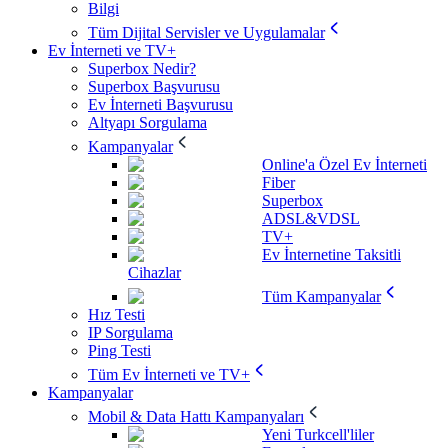
Bilgi
Tüm Dijital Servisler ve Uygulamalar
Ev İnterneti ve TV+
Superbox Nedir?
Superbox Başvurusu
Ev İnterneti Başvurusu
Altyapı Sorgulama
Kampanyalar
Online'a Özel Ev İnterneti
Fiber
Superbox
ADSL&VDSL
TV+
Ev İnternetine Taksitli
Cihazlar
Tüm Kampanyalar
Hız Testi
IP Sorgulama
Ping Testi
Tüm Ev İnterneti ve TV+
Kampanyalar
Mobil & Data Hattı Kampanyaları
Yeni Turkcell'liler