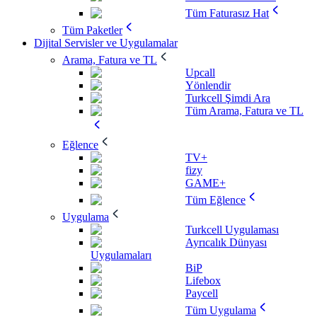
Tüm Faturasız Hat
Tüm Paketler
Dijital Servisler ve Uygulamalar
Arama, Fatura ve TL
Upcall
Yönlendir
Turkcell Şimdi Ara
Tüm Arama, Fatura ve TL
Eğlence
TV+
fizy
GAME+
Tüm Eğlence
Uygulama
Turkcell Uygulaması
Ayrıcalık Dünyası
Uygulamaları
BiP
Lifebox
Paycell
Tüm Uygulama