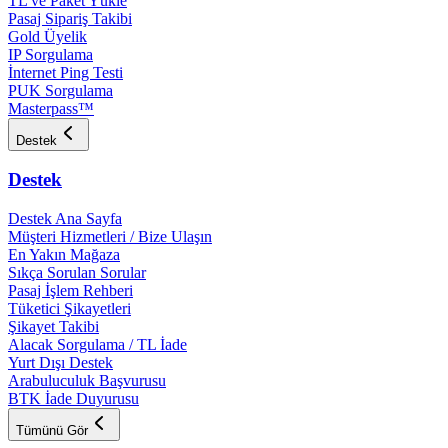
TL ve Paket Yükle
Pasaj Sipariş Takibi
Gold Üyelik
IP Sorgulama
İnternet Ping Testi
PUK Sorgulama
Masterpass™
Destek
Destek
Destek Ana Sayfa
Müşteri Hizmetleri / Bize Ulaşın
En Yakın Mağaza
Sıkça Sorulan Sorular
Pasaj İşlem Rehberi
Tüketici Şikayetleri
Şikayet Takibi
Alacak Sorgulama / TL İade
Yurt Dışı Destek
Arabuluculuk Başvurusu
BTK İade Duyurusu
Tümünü Gör