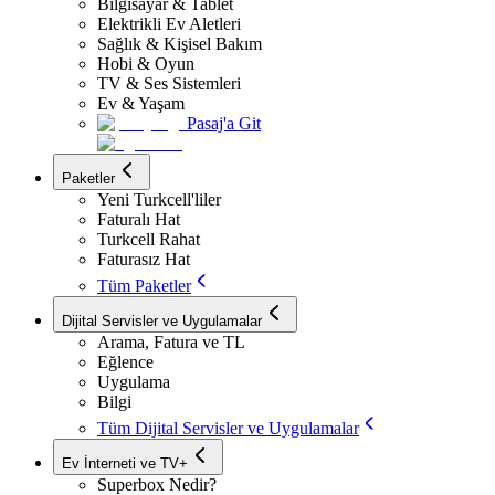
Bilgisayar & Tablet
Elektrikli Ev Aletleri
Sağlık & Kişisel Bakım
Hobi & Oyun
TV & Ses Sistemleri
Ev & Yaşam
Pasaj'a Git
Paketler
Yeni Turkcell'liler
Faturalı Hat
Turkcell Rahat
Faturasız Hat
Tüm Paketler
Dijital Servisler ve Uygulamalar
Arama, Fatura ve TL
Eğlence
Uygulama
Bilgi
Tüm Dijital Servisler ve Uygulamalar
Ev İnterneti ve TV+
Superbox Nedir?