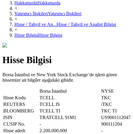
Hakkımızda
Hakkımızda
Yatırımcı İlişkileri
Yatırımcı İlişkileri
Hisse / Tahvil ve An...
Hisse / Tahvil ve Analist Bilgisi
Hisse Bilgisi
Hisse Bilgisi
Hisse Bilgisi
Borsa İstanbul ve New York Stock Exchange’de işlem gören
hissemize ait bilgiler aşağıdaki gibidir.
Borsa İstanbul
NYSE
Hisse Kodu
TCELL
TKC
REUTERS
TCELL IS
/TKC
BLOOMBERG
TCELL TI
TKC TI
ISIN
TRATCELL 91M1
US9001112047
CUSIP No.
-
900111204
Hisse adedi
2.200.000.000
-