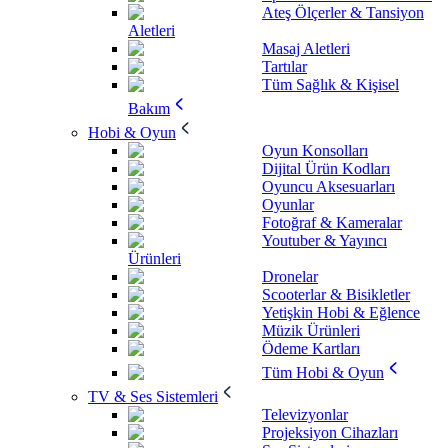
Ateş Ölçerler & Tansiyon
Aletleri
Masaj Aletleri
Tartılar
Tüm Sağlık & Kişisel
Bakım
Hobi & Oyun
Oyun Konsolları
Dijital Ürün Kodları
Oyuncu Aksesuarları
Oyunlar
Fotoğraf & Kameralar
Youtuber & Yayıncı
Ürünleri
Dronelar
Scooterlar & Bisikletler
Yetişkin Hobi & Eğlence
Müzik Ürünleri
Ödeme Kartları
Tüm Hobi & Oyun
TV & Ses Sistemleri
Televizyonlar
Projeksiyon Cihazları