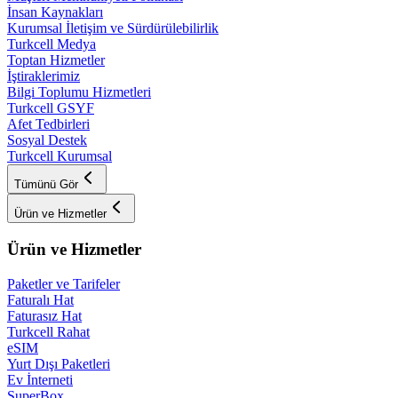
İnsan Kaynakları
Kurumsal İletişim ve Sürdürülebilirlik
Turkcell Medya
Toptan Hizmetler
İştiraklerimiz
Bilgi Toplumu Hizmetleri
Turkcell GSYF
Afet Tedbirleri
Sosyal Destek
Turkcell Kurumsal
Tümünü Gör
Ürün ve Hizmetler
Ürün ve Hizmetler
Paketler ve Tarifeler
Faturalı Hat
Faturasız Hat
Turkcell Rahat
eSIM
Yurt Dışı Paketleri
Ev İnterneti
SuperBox